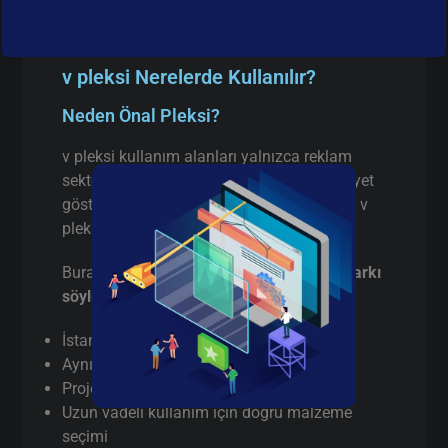
v pleksi Nerelerde Kullanılır?
Neden Önal Pleksi?
v pleksi kullanım alanları yalnızca reklam
sektörüyle sınırlı değildir. İstanbul’da faaliyet
gösteren birçok firma aşağıdaki alanlarda v
pleksi tercih etmektedir:
Burada pazarlama yapmıyorum,
gerçek farkı
söylüyorum
:
İstanbul’da
gerçek üretici
(aracı değil)
Aynı gün / hızlı terminli v pleksi kesim
Proje bazlı teknik destek
Uzun vadeli kullanım için doğru malzeme
seçimi