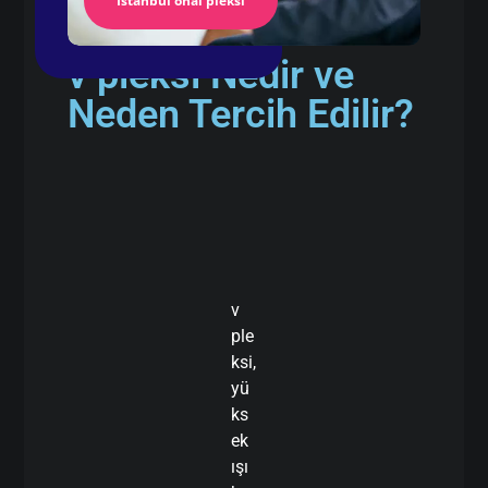
İstanbul önal pleksi
v pleksi Nedir ve
Neden Tercih Edilir?
v
ple
ksi,
yü
ks
ek
ışı