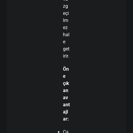
zg
eçi
lm
ez
hal
e
get
irir.
Ön
e
çık
an
av
ant
ajl
ar:
Ca