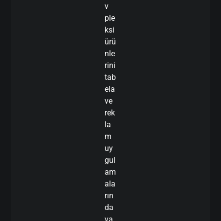
v
ple
ksi
ürü
nle
rini
tab
ela
ve
rek
la
m
uy
gul
am
ala
rın
da
va