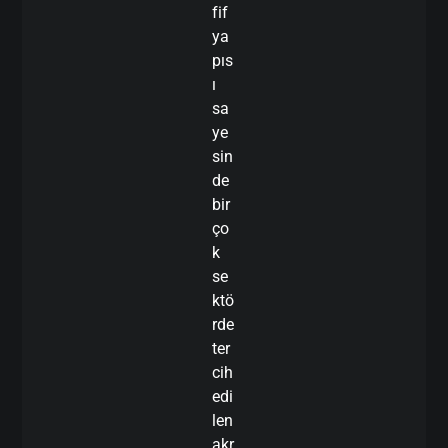
fif
ya
pıs
ı
sa
ye
sin
de
bir
ço
k
se
ktö
rde
ter
cih
edi
len
akr