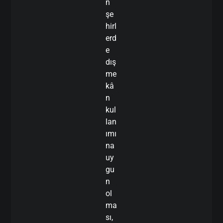
n
şe
hirl
erd
e
dış
me
kâ
n
kul
lan
ımı
na
uy
gu
n
ol
ma
sı,