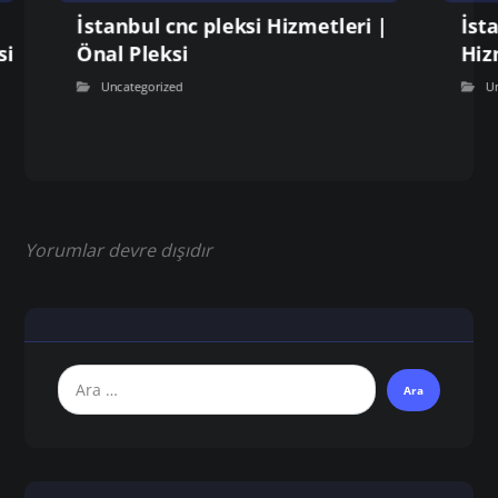
İstanbul cnc pleksi Hizmetleri |
İst
si
Önal Pleksi
Hiz
Uncategorized
U
Yorumlar devre dışıdır