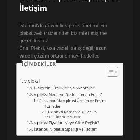
İletişim
İstanbul’da güvenilir v pleksi üretimi için
pleksi.web.tr üzerinden bizimle iletişime
geçebilirsiniz.
Önal Pleksi, kısa vadeli satış değil,
uzun
vadeli çözüm ortağı
olmayı hedefler.
İÇINDEKILER
v pleksi
Pleksinin Özellikleri ve Avantajları
v pleksi Nedir ve Neden Tercih Edilir?
İstanbul’da v pleksi Üretim ve Kesim
Hizmetleri
v pleksi Nerelerde Kullanılır?
Neden Önal Pleksi?
v pleksi Fiyatları Neye Göre Değişir?
İstanbul v pleksi Siparişi ve İletişim