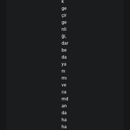
k
ge
çir
ge
nli
ği,
dar
be
da
ya
nı
mı
ve
ca
md
an
da
ha
ha