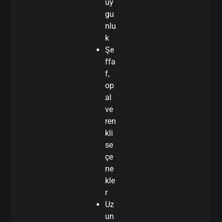
uy
gu
nlu
k
Şe
ffa
f,
op
al
ve
ren
kli
se
çe
ne
kle
r
Uz
un