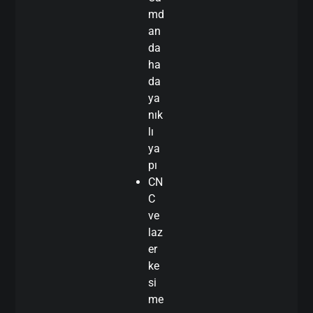
md
an
da
ha
da
ya
nık
lı
ya
pı
CN
C
ve
laz
er
ke
si
me