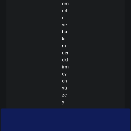
öm
ürl
ü
ve
ba
kı
m
ger
ekt
irm
ey
en
yü
ze
y