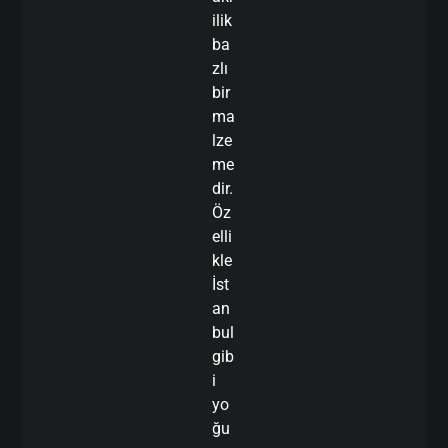
ilik
ba
zlı
bir
ma
lze
me
dir.
Öz
elli
kle
İst
an
bul
gib
i
yo
ğu