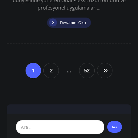
bünyesinde yöneten Önal Pleksi, uzun ömürlü ve
profesyonel uygulamalar ...
Devamını Oku
1
2
…
52