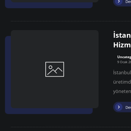
De
İstan
Hizme
Uncateg
9 Ocak 2
İstanbul
üretimd
yöneten 
De