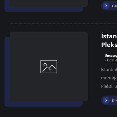
De
İstan
Pleks
Uncateg
7 Ocak 2
İstanbu
montaja
Pleksi, 
De