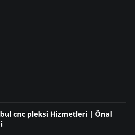
bul cnc pleksi Hizmetleri | Önal
i