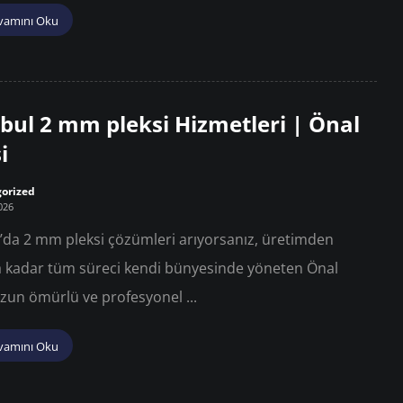
vamını Oku
bul 2 mm pleksi Hizmetleri | Önal
i
orized
026
l’da 2 mm pleksi çözümleri arıyorsanız, üretimden
 kadar tüm süreci kendi bünyesinde yöneten Önal
uzun ömürlü ve profesyonel ...
vamını Oku