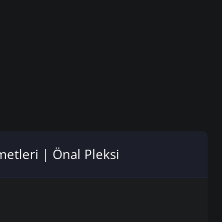
etleri | Önal Pleksi