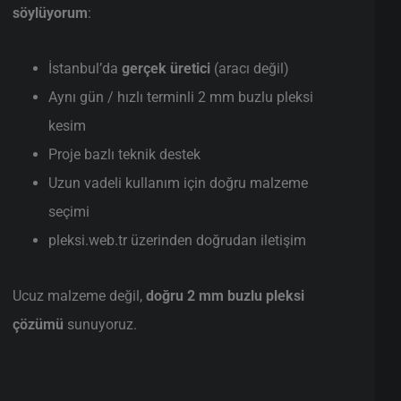
söylüyorum
:
İstanbul’da
gerçek üretici
(aracı değil)
Aynı gün / hızlı terminli 2 mm buzlu pleksi
kesim
Proje bazlı teknik destek
Uzun vadeli kullanım için doğru malzeme
seçimi
pleksi.web.tr üzerinden doğrudan iletişim
Ucuz malzeme değil,
doğru 2 mm buzlu pleksi
çözümü
sunuyoruz.