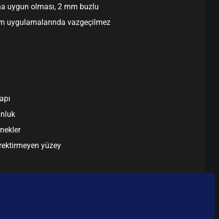
ına uygun olması, 2 mm buzlu
klam uygulamalarında vazgeçilmez
apı
unluk
enekler
rektirmeyen yüzey