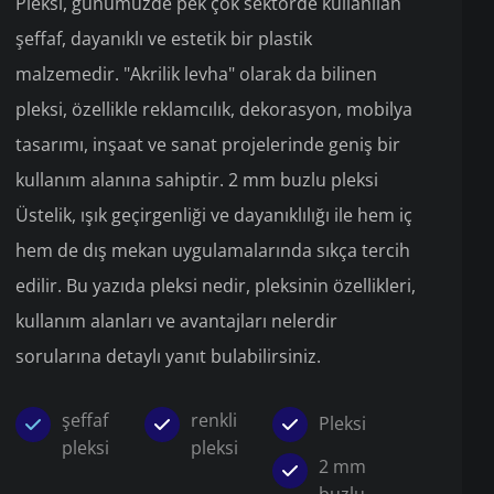
Pleksi, günümüzde pek çok sektörde kullanılan
şeffaf, dayanıklı ve estetik bir plastik
malzemedir. "Akrilik levha" olarak da bilinen
pleksi, özellikle reklamcılık, dekorasyon, mobilya
tasarımı, inşaat ve sanat projelerinde geniş bir
kullanım alanına sahiptir. 2 mm buzlu pleksi
Üstelik, ışık geçirgenliği ve dayanıklılığı ile hem iç
hem de dış mekan uygulamalarında sıkça tercih
edilir. Bu yazıda pleksi nedir, pleksinin özellikleri,
kullanım alanları ve avantajları nelerdir
sorularına detaylı yanıt bulabilirsiniz.
şeffaf
renkli
Pleksi
pleksi
pleksi
2 mm