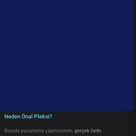
Neden Önal Pleksi?
Burada pazarlama yapmıyorum,
gerçek farkı