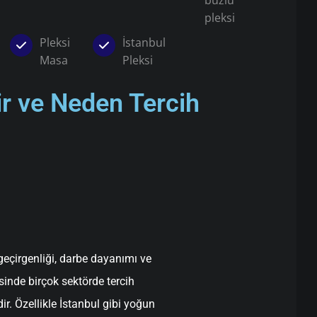
buzlu
pleksi
Pleksi
İstanbul
Masa
Pleksi
r ve Neden Tercih
geçirgenliği, darbe dayanımı ve
inde birçok sektörde tercih
ir. Özellikle İstanbul gibi yoğun