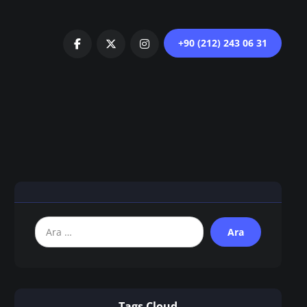
+90 (212) 243 06 31
Tags Cloud