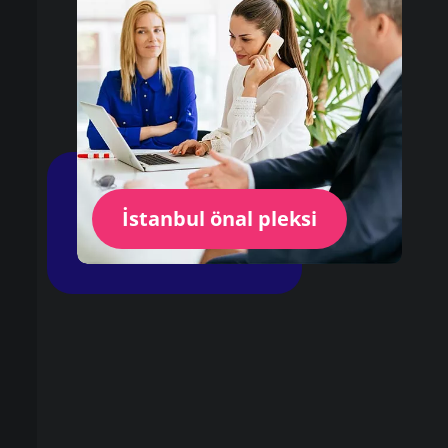
İstanbul önal pleksi