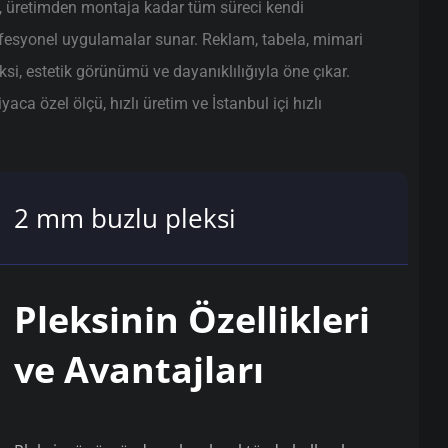
, üretimden montaja kadar tüm süreci kendi
ofesyonel uygulamalar sunar. Reklam, tabela, mimari
si, estetik görünümü ve dayanıklılığıyla öne çıkar.
ca özel ölçü, hızlı üretim ve İstanbul içi hızlı
2 mm buzlu pleksi
Pleksinin Özellikleri
ve Avantajları