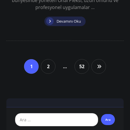
bünyesinde yöneten Önal Pleksi, uzun ömürlü ve
profesyonel uygulamalar ...
Devamını Oku
1
2
…
52