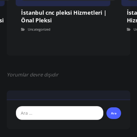
İstanbul cnc pleksi Hizmetleri |
İst
si
Önal Pleksi
Hiz
Uncategorized
U