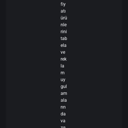
fiy
atı
ürü
nle
rini
tab
ela
ve
rek
la
m
uy
gul
am
ala
rın
da
va
zg