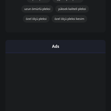
pleksi sipariş istanbul
pleksi tabela
pleksi tabela istanbul
pleksi tabela sistemleri
pleksi üretici firma istanbul
pleksi üretim atölyesi istanbul
pleksi üretimi
profesyonel pleksi çözümleri
renkli pleksi
toptan pleksi
uygun fiyatlı pleksi
uzun ömürlü pleksi
yüksek kaliteli pleksi
özel ölçü pleksi
özel ölçü pleksi kesim
Ads