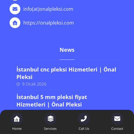
Merkez Ofis
Eski Edirne Asfaltı Baltaş Kilimci Sanayi Sitesi
NO:196/197 Bayrampaşa / İstanbul
+90 (212) 243 06 31
info(at)onalpleksi.com
https://onalpleksi.com
News
İstanbul cnc pleksi Hizmetleri | Önal
Home
Services
Call Us
Contact
Pleksi