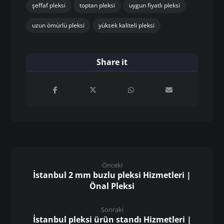
pleksi tabela
pleksi tabela istanbul
pleksi tabela sistemleri
pleksi üretici firma
pleksi üretici firma istanbul
pleksi üretim atölyesi istanbul
pleksi üretimi
pleksi ürünleri
pleksi uygulamaları
profesyonel pleksi çözümleri
renkli pleksi
şeffaf pleksi
toptan pleksi
uygun fiyatlı pleksi
uzun ömürlü pleksi
yüksek kaliteli pleksi