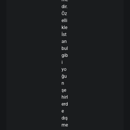
dir.
Öz
elli
kle
İst
an
bul
gib
i
yo
ğu
n
şe
hirl
erd
e
dış
me