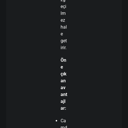
eçi
lm
ez
hal
e
get
irir.
Ön
e
çık
an
av
ant
ajl
ar:
Ca
md