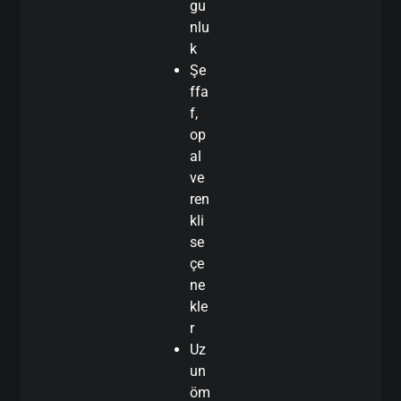
gu
nlu
k
Şe
ffa
f,
op
al
ve
ren
kli
se
çe
ne
kle
r
Uz
un
öm