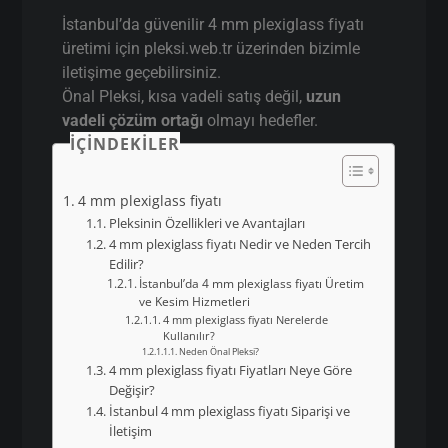
İstanbul 4 mm plexiglass
fiyatı Siparişi ve İletişim
İstanbul’da güvenilir 4 mm plexiglass fiyatı
üretimi için pleksi.web.tr üzerinden bizimle
iletişime geçebilirsiniz.
Önal Pleksi, kısa vadeli satış değil,
uzun
vadeli çözüm ortağı
olmayı hedefler.
İÇINDEKILER
4 mm plexiglass fiyatı