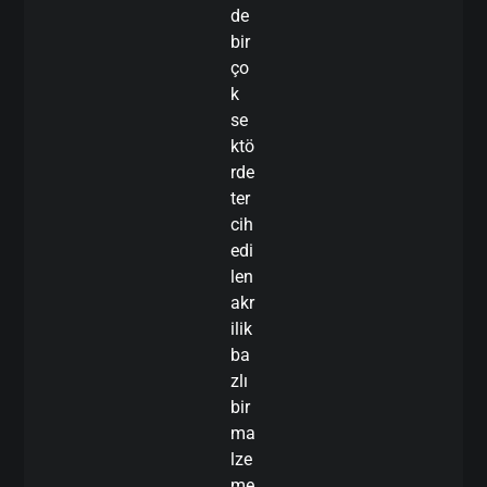
de
bir
ço
k
se
ktö
rde
ter
cih
edi
len
akr
ilik
ba
zlı
bir
ma
lze
me