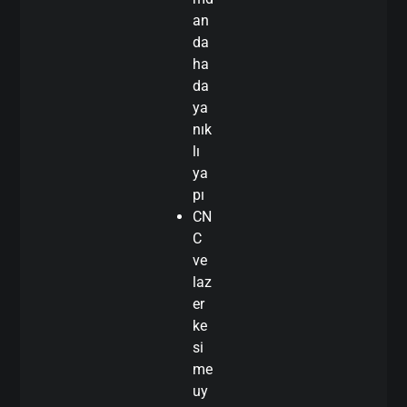
an
da
ha
da
ya
nık
lı
ya
pı
CN
C
ve
laz
er
ke
si
me
uy