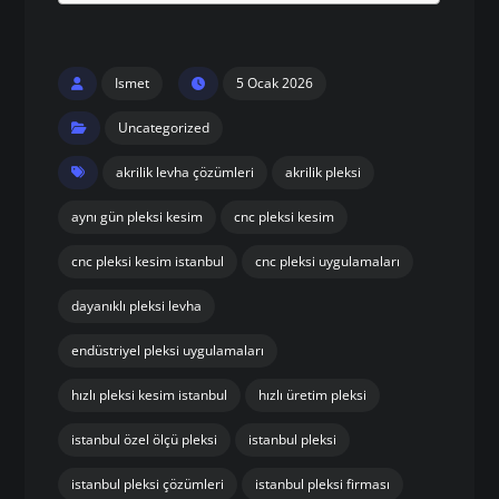
Pleksinin Özellikleri ve Avantajları
4 mm plexiglass fiyatı Nedir ve Neden Tercih
Edilir?
İstanbul’da 4 mm plexiglass fiyatı Üretim
ve Kesim Hizmetleri
4 mm plexiglass fiyatı Nerelerde
Kullanılır?
Neden Önal Pleksi?
4 mm plexiglass fiyatı Fiyatları Neye Göre
Değişir?
İstanbul 4 mm plexiglass fiyatı Siparişi ve
İletişim
Ismet
5 Ocak 2026
Uncategorized
akrilik levha çözümleri
akrilik pleksi
aynı gün pleksi kesim
cnc pleksi kesim