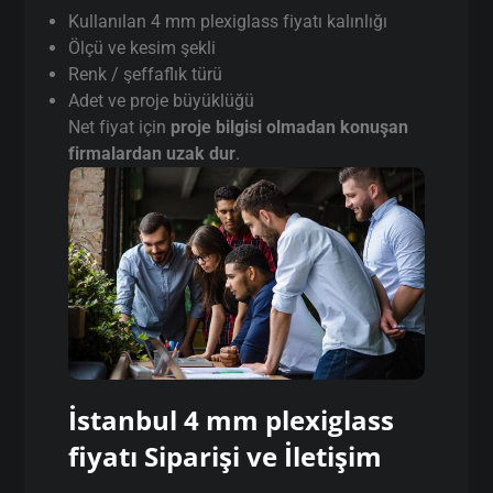
4 mm plexiglass
fiyatı Fiyatları Neye
Göre Değişir?
4 mm plexiglass fiyatı fiyatları sabit değildir.
Google’da “ucuz pleksi” arayanların çoğu
yanlış yerden başlar.
Fiyatı belirleyen faktörler:
Kullanılan 4 mm plexiglass fiyatı kalınlığı
Ölçü ve kesim şekli
Renk / şeffaflık türü
Adet ve proje büyüklüğü
Net fiyat için
proje bilgisi olmadan konuşan
firmalardan uzak dur
.