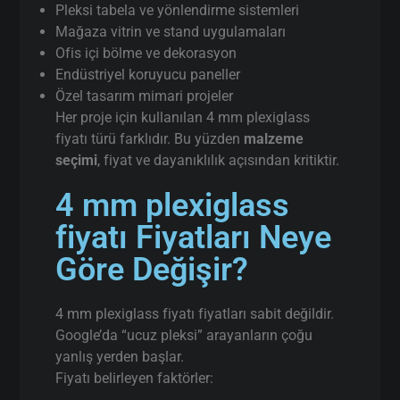
İstanbul’da
gerçek üretici
(aracı değil)
Aynı gün / hızlı terminli 4 mm plexiglass fiyatı
kesim
Proje bazlı teknik destek
Uzun vadeli kullanım için doğru malzeme
seçimi
pleksi.web.tr üzerinden doğrudan iletişim
Ucuz malzeme değil,
doğru 4 mm plexiglass
fiyatı çözümü
sunuyoruz.
Pleksi tabela ve yönlendirme sistemleri
Mağaza vitrin ve stand uygulamaları
Ofis içi bölme ve dekorasyon
Endüstriyel koruyucu paneller
Özel tasarım mimari projeler
Her proje için kullanılan 4 mm plexiglass
fiyatı türü farklıdır. Bu yüzden
malzeme
seçimi
, fiyat ve dayanıklılık açısından kritiktir.