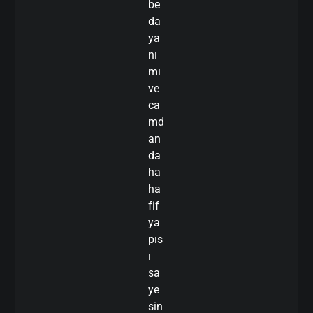
be
da
ya
nı
mı
ve
ca
md
an
da
ha
ha
fif
ya
pıs
ı
sa
ye
sin