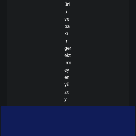
ürl
ü
ve
ba
kı
m
ger
ekt
irm
ey
en
yü
ze
y