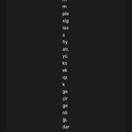
m
ple
xig
las
s
fiy
atı,
yü
ks
ek
ışı
k
ge
çir
ge
nli
ği,
dar