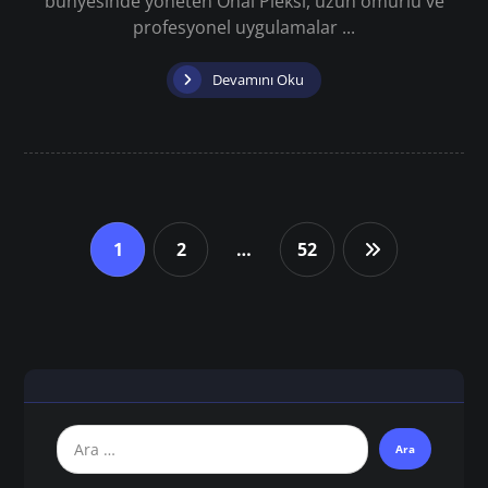
bünyesinde yöneten Önal Pleksi, uzun ömürlü ve
profesyonel uygulamalar ...
Devamını Oku
1
2
…
52