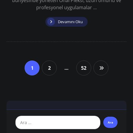
bünyesinde yöneten Önal Pleksi, uzun ömürlü ve
profesyonel uygulamalar ...
Devamını Oku
1
2
…
52