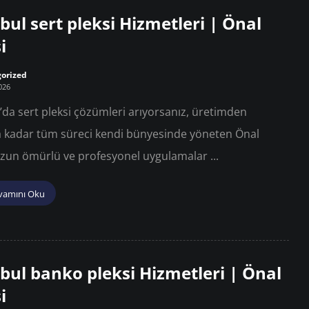
bul sert pleksi Hizmetleri | Önal
i
orized
026
’da sert pleksi çözümleri arıyorsanız, üretimden
 kadar tüm süreci kendi bünyesinde yöneten Önal
uzun ömürlü ve profesyonel uygulamalar ...
vamını Oku
bul banko pleksi Hizmetleri | Önal
i