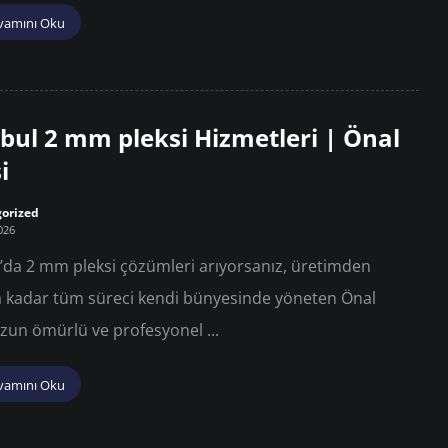
vamını Oku
bul 2 mm pleksi Hizmetleri | Önal
i
orized
026
l’da 2 mm pleksi çözümleri arıyorsanız, üretimden
 kadar tüm süreci kendi bünyesinde yöneten Önal
uzun ömürlü ve profesyonel ...
vamını Oku