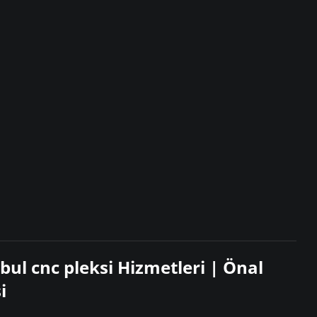
bul cnc pleksi Hizmetleri | Önal
i