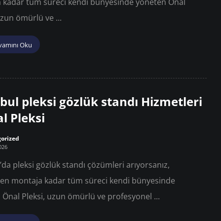
 kadar tüm süreci kendi bünyesinde yöneten Önal
uzun ömürlü ve ...
vamını Oku
bul pleksi gözlük standı Hizmetleri
l Pleksi
orized
026
’da pleksi gözlük standı çözümleri arıyorsanız,
en montaja kadar tüm süreci kendi bünyesinde
Önal Pleksi, uzun ömürlü ve profesyonel ...