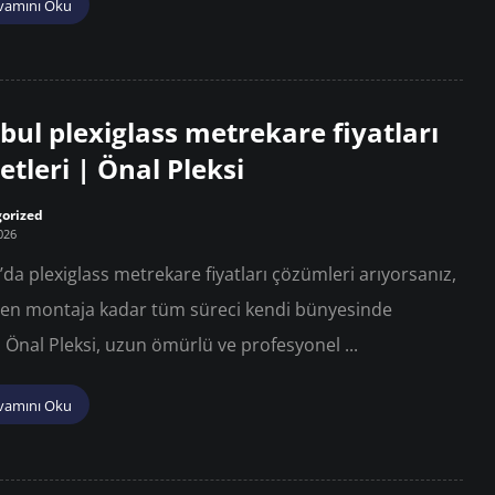
vamını Oku
bul plexiglass metrekare fiyatları
tleri | Önal Pleksi
orized
026
’da plexiglass metrekare fiyatları çözümleri arıyorsanız,
en montaja kadar tüm süreci kendi bünyesinde
Önal Pleksi, uzun ömürlü ve profesyonel ...
vamını Oku