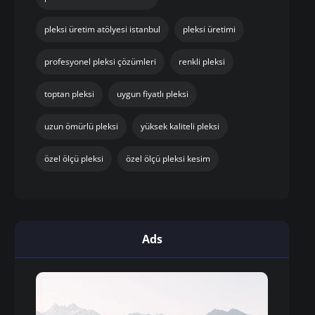
pleksi üretim atölyesi istanbul
pleksi üretimi
profesyonel pleksi çözümleri
renkli pleksi
toptan pleksi
uygun fiyatlı pleksi
uzun ömürlü pleksi
yüksek kaliteli pleksi
özel ölçü pleksi
özel ölçü pleksi kesim
Ads