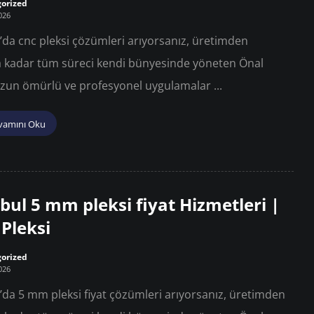
orized
026
’da cnc pleksi çözümleri arıyorsanız, üretimden
 kadar tüm süreci kendi bünyesinde yöneten Önal
uzun ömürlü ve profesyonel uygulamalar ...
vamını Oku
bul 5 mm pleksi fiyat Hizmetleri |
Pleksi
orized
026
’da 5 mm pleksi fiyat çözümleri arıyorsanız, üretimden