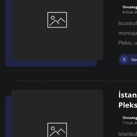
Uncateg
8 Ocak 2
İstanbu
montaja
Pleksi, 
De
İstan
Pleks
Uncateg
7 Ocak 2
İstanbu