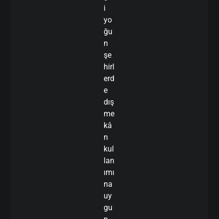
i
yo
ğu
n
şe
hirl
erd
e
dış
me
kâ
n
kul
lan
ımı
na
uy
gu