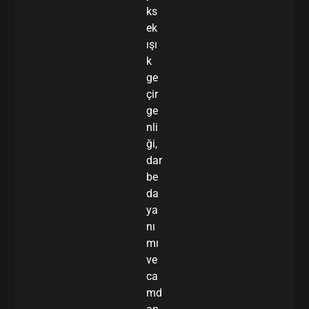
ks
ek
ışı
k
ge
çir
ge
nli
ği,
dar
be
da
ya
nı
mı
ve
ca
md