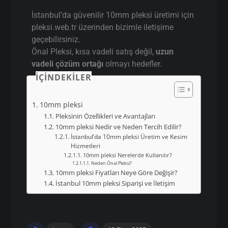
İstanbul’da güvenilir 10mm pleksi üretimi için
pleksi.web.tr üzerinden bizimle iletişime
geçebilirsiniz.
Önal Pleksi, kısa vadeli satış değil,
uzun
vadeli çözüm ortağı
olmayı hedefler.
İÇINDEKILER
10mm pleksi
Pleksinin Özellikleri ve Avantajları
10mm pleksi Nedir ve Neden Tercih Edilir?
İstanbul’da 10mm pleksi Üretim ve Kesim
Hizmetleri
10mm pleksi Nerelerde Kullanılır?
Neden Önal Pleksi?
10mm pleksi Fiyatları Neye Göre Değişir?
İstanbul 10mm pleksi Siparişi ve İletişim