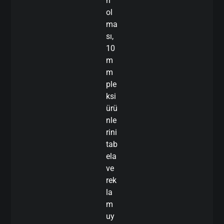
n
ol
ma
sı,
10
m
m
ple
ksi
ürü
nle
rini
tab
ela
ve
rek
la
m
uy