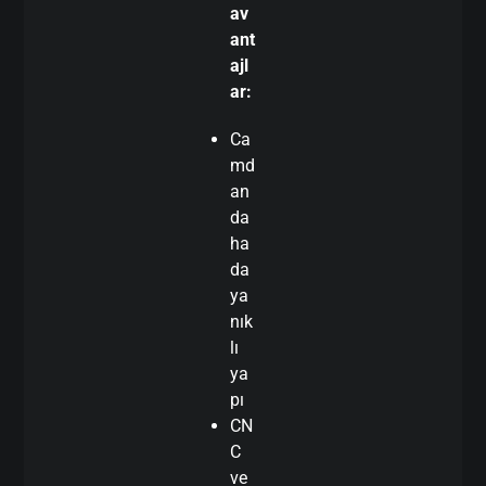
av
ant
ajl
ar:
Ca
md
an
da
ha
da
ya
nık
lı
ya
pı
CN
C
ve