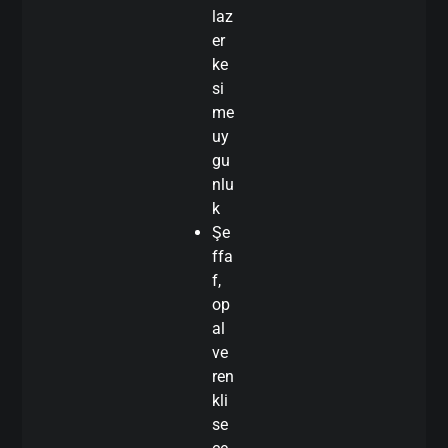
laz
er
ke
si
me
uy
gu
nlu
k
Şe
ffa
f,
op
al
ve
ren
kli
se