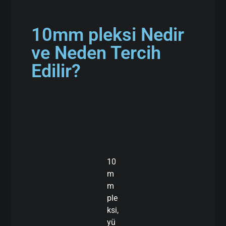
10mm pleksi Nedir
ve Neden Tercih
Edilir?
10
m
m
ple
ksi,
yü