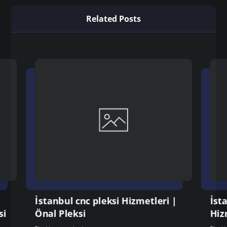
Related Posts
İstanbul cnc pleksi Hizmetleri |
İst
si
Önal Pleksi
Hiz