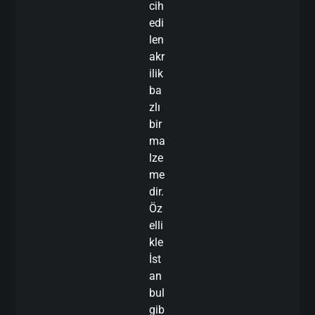
cih
edi
len
akr
ilik
ba
zlı
bir
ma
lze
me
dir.
Öz
elli
kle
İst
an
bul
gib