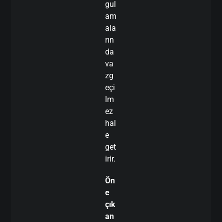
gul
am
ala
rın
da
va
zg
eçi
lm
ez
hal
e
get
irir.
Ön
e
çık
an