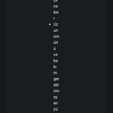
çe
ne
kle
r
Uz
un
öm
ürl
ü
ve
ba
kı
m
ger
ekt
irm
ey
en
yü