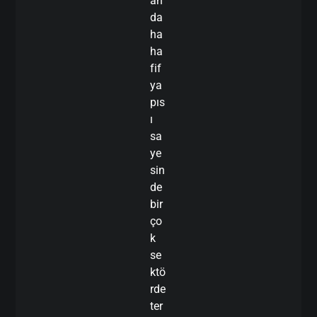
an
da
ha
ha
fif
ya
pıs
ı
sa
ye
sin
de
bir
ço
k
se
ktö
rde
ter