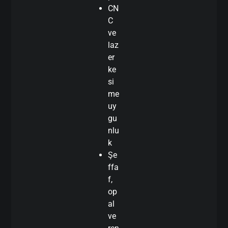
CN
C
ve
laz
er
ke
si
me
uy
gu
nlu
k
Şe
ffa
f,
op
al
ve