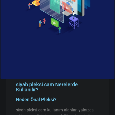
siyah pleksi cam Nerelerde
Kullanılır?
Neden Önal Pleksi?
siyah pleksi cam kullanım alanları yalnızca