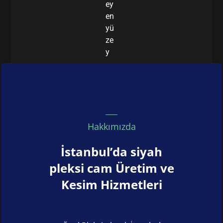
ey
en
yü
ze
y
Hakkımızda
İstanbul’da siyah
pleksi cam Üretim ve
Kesim Hizmetleri