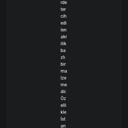
rde
ter
cih
edi
len
akr
ilik
ba
zlı
bir
ma
lze
me
dir.
Öz
elli
kle
İst
an