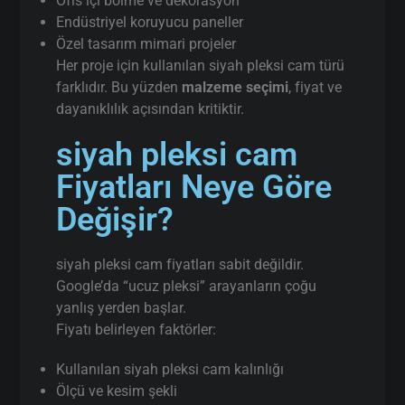
Ofis içi bölme ve dekorasyon
Endüstriyel koruyucu paneller
Özel tasarım mimari projeler
Her proje için kullanılan siyah pleksi cam türü
farklıdır. Bu yüzden
malzeme seçimi
, fiyat ve
dayanıklılık açısından kritiktir.
siyah pleksi cam
Fiyatları Neye Göre
Değişir?
siyah pleksi cam fiyatları sabit değildir.
Google’da “ucuz pleksi” arayanların çoğu
yanlış yerden başlar.
Fiyatı belirleyen faktörler:
Kullanılan siyah pleksi cam kalınlığı
Ölçü ve kesim şekli