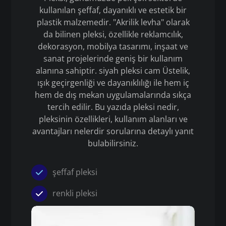
kullanılan şeffaf, dayanıklı ve estetik bir
plastik malzemedir. "Akrilik levha" olarak
da bilinen pleksi, özellikle reklamcılık,
dekorasyon, mobilya tasarımı, inşaat ve
sanat projelerinde geniş bir kullanım
alanına sahiptir. siyah pleksi cam Üstelik,
ışık geçirgenliği ve dayanıklılığı ile hem iç
hem de dış mekan uygulamalarında sıkça
tercih edilir. Bu yazıda pleksi nedir,
pleksinin özellikleri, kullanım alanları ve
avantajları nelerdir sorularına detaylı yanıt
bulabilirsiniz.
şeffaf pleksi
renkli pleksi
Pleksi