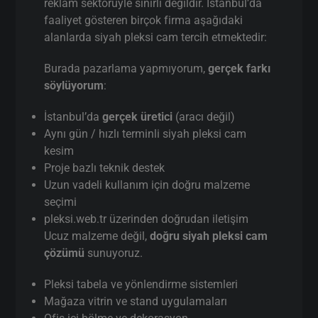
reklam sektörüyle sınırlı değildir. İstanbul’da
faaliyet gösteren birçok firma aşağıdaki
alanlarda siyah pleksi cam tercih etmektedir:
Burada pazarlama yapmıyorum,
gerçek farkı
söylüyorum
:
İstanbul’da
gerçek üretici
(aracı değil)
Aynı gün / hızlı terminli siyah pleksi cam
kesim
Proje bazlı teknik destek
Uzun vadeli kullanım için doğru malzeme
seçimi
pleksi.web.tr üzerinden doğrudan iletişim
Ucuz malzeme değil,
doğru siyah pleksi cam
çözümü
sunuyoruz.
Pleksi tabela ve yönlendirme sistemleri
Mağaza vitrin ve stand uygulamaları