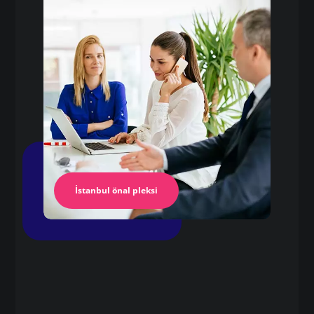
siyah pleksi cam
Pleksi Masa
İstanbul Pleksi
İstanbul önal pleksi