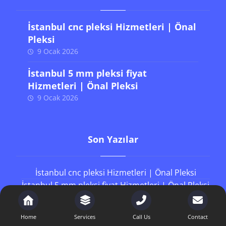
İstanbul cnc pleksi Hizmetleri | Önal
Pleksi
9 Ocak 2026
İstanbul 5 mm pleksi fiyat
Hizmetleri | Önal Pleksi
9 Ocak 2026
Son Yazılar
İstanbul cnc pleksi Hizmetleri | Önal Pleksi
İstanbul 5 mm pleksi fiyat Hizmetleri | Önal Pleksi
İstanbul pleksi gözlük standı Hizmetleri | Önal
Pleksi
Home
Services
Call Us
Contact
İstanbul plexiglass metrekare fiyatları Hizmetleri