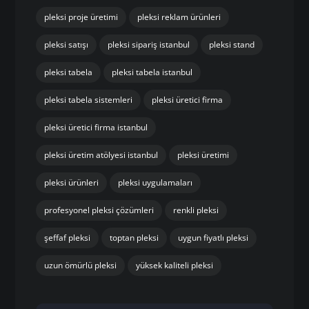
pleksi proje üretimi
pleksi reklam ürünleri
pleksi satışı
pleksi sipariş istanbul
pleksi stand
pleksi tabela
pleksi tabela istanbul
pleksi tabela sistemleri
pleksi üretici firma
pleksi üretici firma istanbul
pleksi üretim atölyesi istanbul
pleksi üretimi
pleksi ürünleri
pleksi uygulamaları
profesyonel pleksi çözümleri
renkli pleksi
şeffaf pleksi
toptan pleksi
uygun fiyatlı pleksi
uzun ömürlü pleksi
yüksek kaliteli pleksi