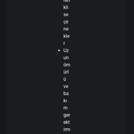
ren
kli
se
çe
ne
kle
r
Uz
un
öm
ürl
ü
ve
ba
kı
m
ger
ekt
irm