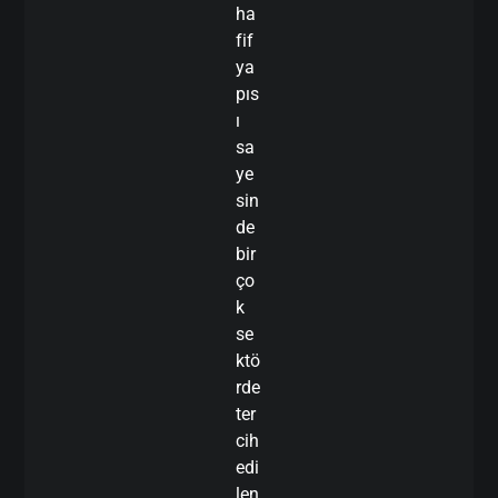
ha
fif
ya
pıs
ı
sa
ye
sin
de
bir
ço
k
se
ktö
rde
ter
cih
edi
len