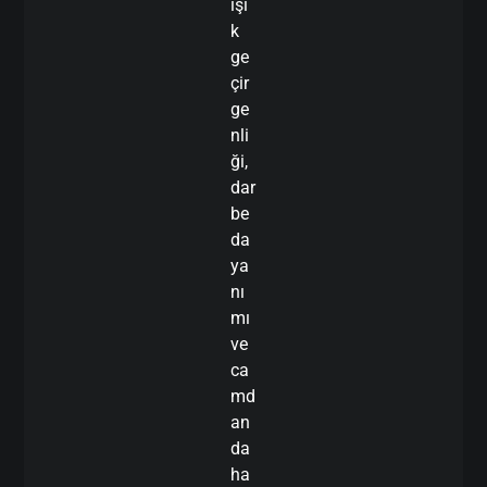
ışı
k
ge
çir
ge
nli
ği,
dar
be
da
ya
nı
mı
ve
ca
md
an
da
ha