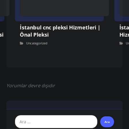
İstanbul cnc pleksi Hizmetleri |
İst
si
Önal Pleksi
Hiz
Uncategorized
U
Yorumlar devre dışıdır