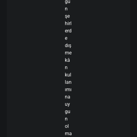
ğu
n
şe
hirl
erd
e
dış
me
kâ
n
kul
lan
ımı
na
uy
gu
n
ol
ma