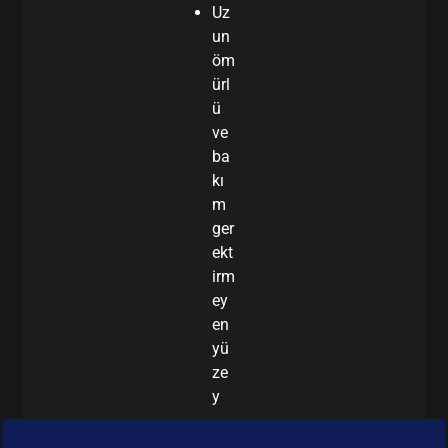
Uz
un
öm
ürl
ü
ve
ba
kı
m
ger
ekt
irm
ey
en
yü
ze
y