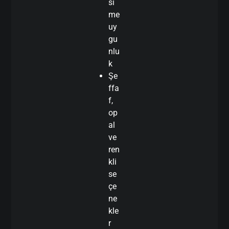
si
me
uy
gu
nlu
k
Şe
ffa
f,
op
al
ve
ren
kli
se
çe
ne
kle
r