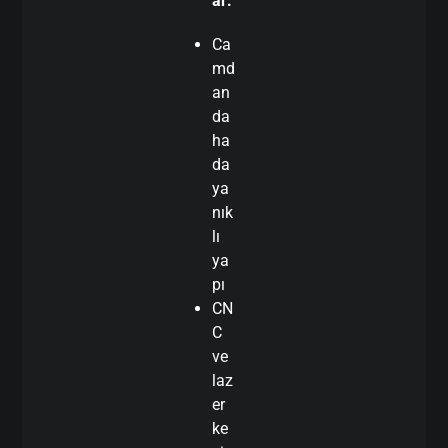
ar:
Ca
md
an
da
ha
da
ya
nık
lı
ya
pı
CN
C
ve
laz
er
ke