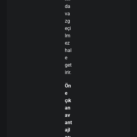
da
va
zg
eçi
lm
ez
hal
e
get
irir.
Ön
e
çık
an
av
ant
ajl