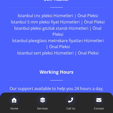
İstanbul cnc pleksi Hizmetleri | Önal Pleksi
İstanbul 5 mm pleksi fiyat Hizmetleri | Önal Pleksi
İstanbul pleksi gözlük standı Hizmetleri | Önal
Pleksi
İstanbul plexiglass metrekare fiyatları Hizmetleri
| Önal Pleksi
İstanbul sert pleksi Hizmetleri | Önal Pleksi
Working Hours
Our support available to help you 24 hours a day,
seven days a week.
8AM - 4PM
Monday to Friday
Home
Services
Call Us
Contact