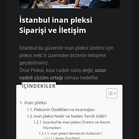
İstanbul inan pleksi
Siparişi ve İletişim
İstanbul’da güvenilir inan pleksi üretimi için
pleksi.web.tr üzerinden bizimle iletişime
geçebilirsiniz.
Önal Pleksi, kısa vadeli satış değil,
uzun
vadeli çözüm ortağı
olmayı hedefler.
İÇINDEKILER
inan pleksi
Pleksinin Özellikleri ve Avantajları
inan pleksi Nedir ve Neden Tercih Edilir?
İstanbul’da inan pleksi Üretim ve Kesim
Hizmetleri
inan pleksi Nerelerde Kullanılır?
Neden Önal Pleksi?