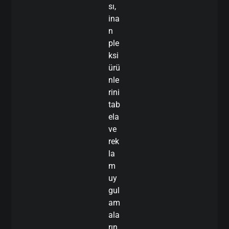
sı,
ina
n
ple
ksi
ürü
nle
rini
tab
ela
ve
rek
la
m
uy
gul
am
ala
rın