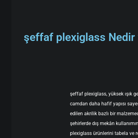
şeffaf plexiglass Nedir
şeffaf plexiglass, yüksek ışık g
camdan daha hafif yapısı sayes
edilen akrilik bazlı bir malzemed
şehirlerde dış mekân kullanımı
plexiglass ürünlerini tabela v