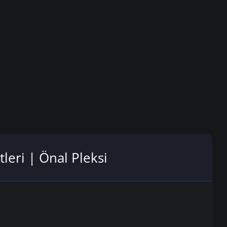
tleri | Önal Pleksi