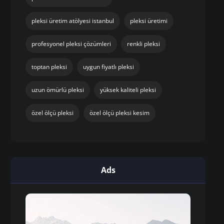
pleksi üretim atölyesi istanbul
pleksi üretimi
profesyonel pleksi çözümleri
renkli pleksi
toptan pleksi
uygun fiyatlı pleksi
uzun ömürlü pleksi
yüksek kaliteli pleksi
özel ölçü pleksi
özel ölçü pleksi kesim
Ads