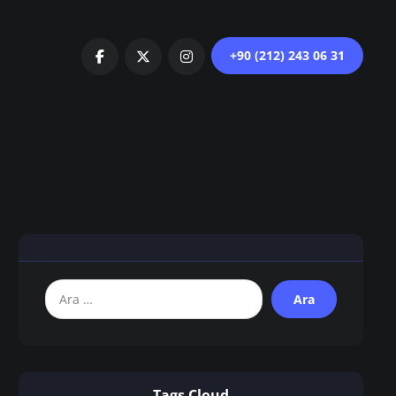
+90 (212) 243 06 31
Tags Cloud