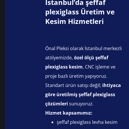
İstanbul’da şeffaf
plexiglass Üretim ve
Kesim Hizmetleri
Önal Pleksi olarak İstanbul merkezli
atölyemizde,
özel ölçü şeffaf
plexiglass kesim
, CNC işleme ve
proje bazlı üretim yapıyoruz.
Standart ürün satışı değil;
ihtiyaca
göre üretilmiş şeffaf plexiglass
çözümleri
sunuyoruz.
Hizmet kapsamımız:
şeffaf plexiglass levha kesim