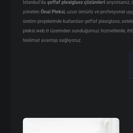
İstanbul’da
şeffaf plexiglass çözümleri
arıyorsanız,
yöneten
Önal Pleksi
, uzun ömürlü ve profesyonel uy
üretim projelerinde kullanılan şeffaf plexiglass, este
pleksi.web.tr üzerinden sunduğumuz hizmetlerde, ihtiya
teslimat avantajı sağlıyoruz.