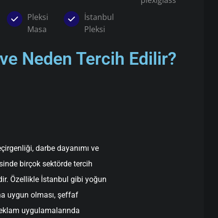
plexiglass
Pleksi
İstanbul
Masa
Pleksi
 ve Neden Tercih Edilir?
eçirgenliği, darbe dayanımı ve
inde birçok sektörde tercih
ir. Özellikle İstanbul gibi yoğun
na uygun olması, şeffaf
e reklam uygulamalarında