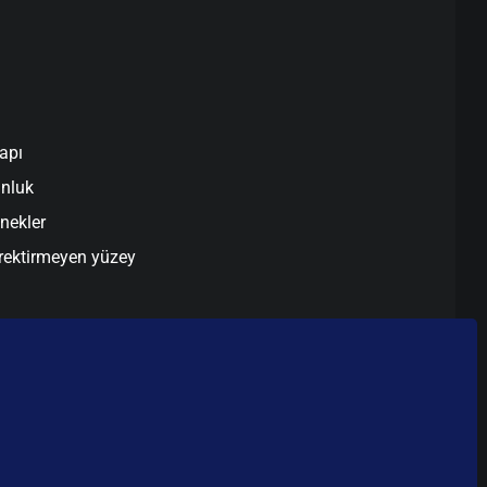
apı
unluk
enekler
rektirmeyen yüzey