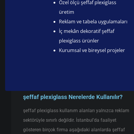
Özel ölçü şeffaf plexiglass
üretim
Reklam ve tabela uygulamaları
İç mekân dekoratif şeffaf
plexiglass ürünler
Kurumsal ve bireysel projeler
şeffaf plexiglass Nerelerde Kullanılır?
şeffaf plexiglass kullanım alanları yalnızca reklam
sektörüyle sınırlı değildir. İstanbul’da faaliyet
gösteren birçok firma aşağıdaki alanlarda şeffaf