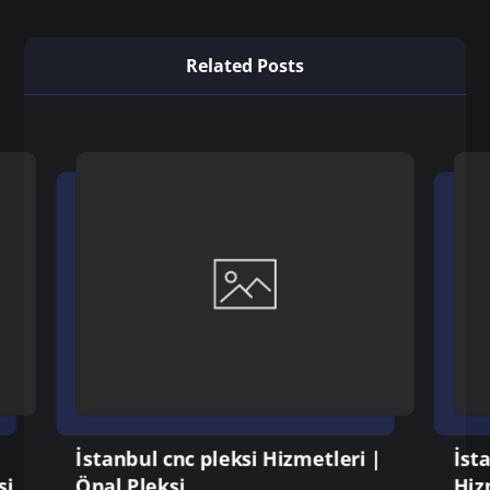
Related Posts
İstanbul cnc pleksi Hizmetleri |
İst
si
Önal Pleksi
Hiz