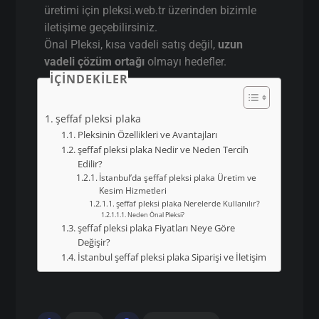
üretimi için pleksi.web.tr üzerinden bizimle
iletişime geçebilirsiniz.
Önal Pleksi, kısa vadeli satış değil,
uzun
vadeli çözüm ortağı
olmayı hedefler.
İÇINDEKILER
şeffaf pleksi plaka
Pleksinin Özellikleri ve Avantajları
şeffaf pleksi plaka Nedir ve Neden Tercih
Edilir?
İstanbul’da şeffaf pleksi plaka Üretim ve
Kesim Hizmetleri
şeffaf pleksi plaka Nerelerde Kullanılır?
Neden Önal Pleksi?
şeffaf pleksi plaka Fiyatları Neye Göre
Değişir?
İstanbul şeffaf pleksi plaka Siparişi ve İletişim