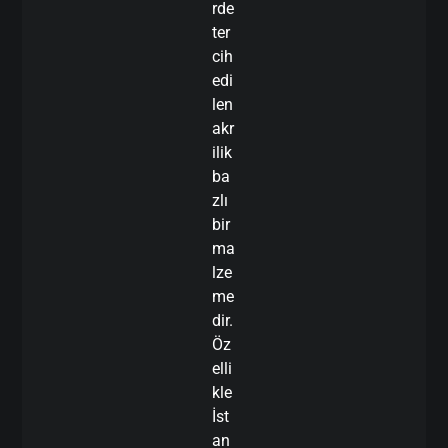
rde
ter
cih
edi
len
akr
ilik
ba
zlı
bir
ma
lze
me
dir.
Öz
elli
kle
İst
an