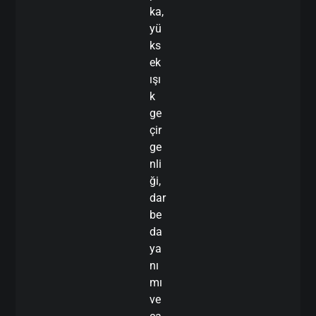
ka,
yü
ks
ek
ışı
k
ge
çir
ge
nli
ği,
dar
be
da
ya
nı
mı
ve