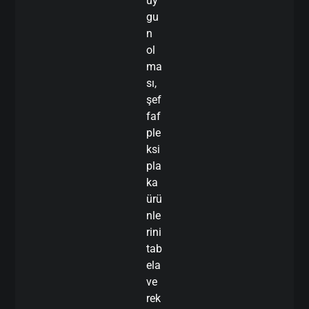
uy
gu
n
ol
ma
sı,
şef
faf
ple
ksi
pla
ka
ürü
nle
rini
tab
ela
ve
rek