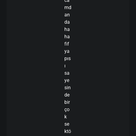
ca
md
an
da
ha
ha
fif
ya
pıs
ı
sa
ye
sin
de
bir
ço
k
se
ktö