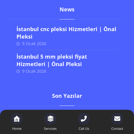
News
İstanbul cnc pleksi Hizmetleri | Önal
Pleksi
9 Ocak 2026
İstanbul 5 mm pleksi fiyat
Hizmetleri | Önal Pleksi
9 Ocak 2026
Son Yazılar
İstanbul cnc pleksi Hizmetleri | Önal Pleksi
İstanbul 5 mm pleksi fiyat Hizmetleri | Önal Pleksi
Home
Services
Call Us
Contact
İstanbul pleksi gözlük standı Hizmetleri | Önal