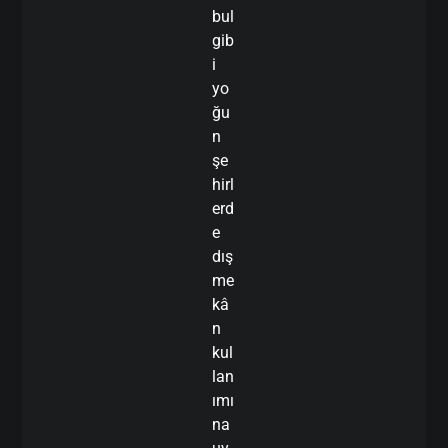
bul
gib
i
yo
ğu
n
şe
hirl
erd
e
dış
me
kâ
n
kul
lan
ımı
na