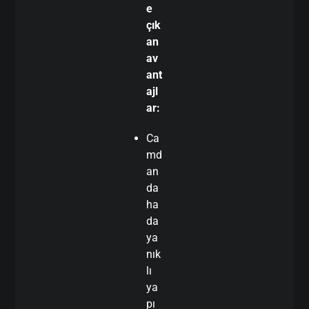
e
çık
an
av
ant
ajl
ar:
Ca
md
an
da
ha
da
ya
nık
lı
ya
pı