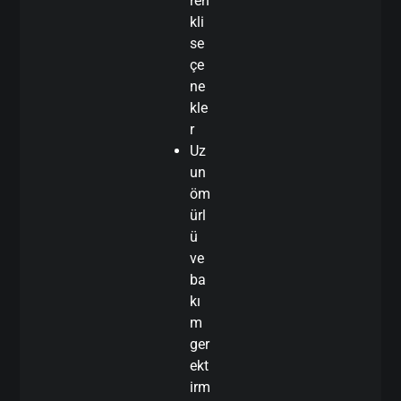
ren
kli
se
çe
ne
kle
r
Uz
un
öm
ürl
ü
ve
ba
kı
m
ger
ekt
irm