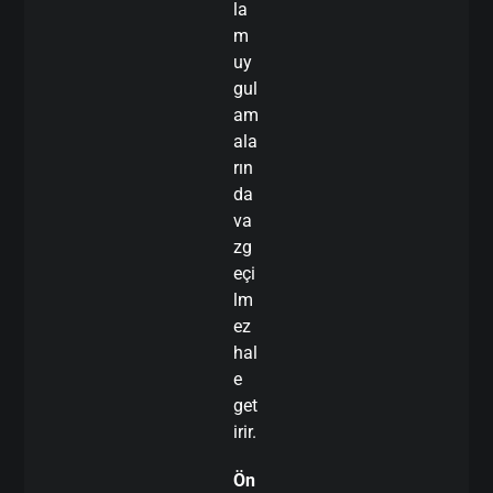
la
m
uy
gul
am
ala
rın
da
va
zg
eçi
lm
ez
hal
e
get
irir.
Ön