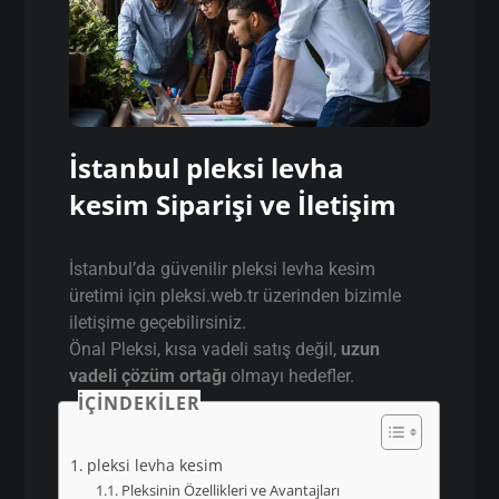
İstanbul pleksi levha
kesim Siparişi ve İletişim
İstanbul’da güvenilir pleksi levha kesim
üretimi için pleksi.web.tr üzerinden bizimle
iletişime geçebilirsiniz.
Önal Pleksi, kısa vadeli satış değil,
uzun
vadeli çözüm ortağı
olmayı hedefler.
İÇINDEKILER
pleksi levha kesim
Pleksinin Özellikleri ve Avantajları