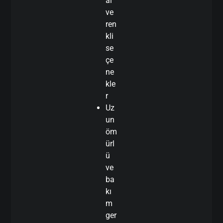
al
ve
ren
kli
se
çe
ne
kle
r
Uz
un
öm
ürl
ü
ve
ba
kı
m
ger