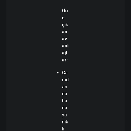
Ön
e
çık
an
av
ant
ajl
ar:
Ca
md
an
da
ha
da
ya
nık
lı