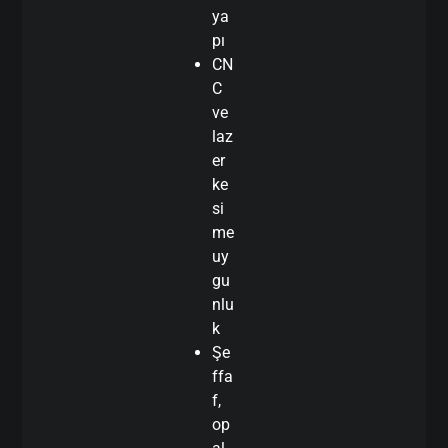
ya
pı
CN
C
ve
laz
er
ke
si
me
uy
gu
nlu
k
Şe
ffa
f,
op