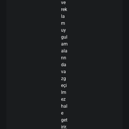
ve
rek
la
m
uy
gul
am
ala
rın
da
va
zg
eçi
lm
ez
hal
e
get
irir.