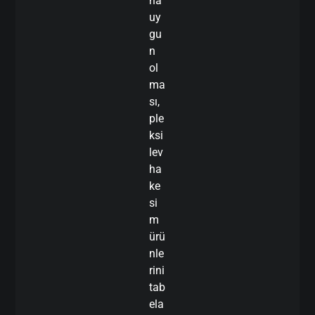
na
uy
gu
n
ol
ma
sı,
ple
ksi
lev
ha
ke
si
m
ürü
nle
rini
tab
ela