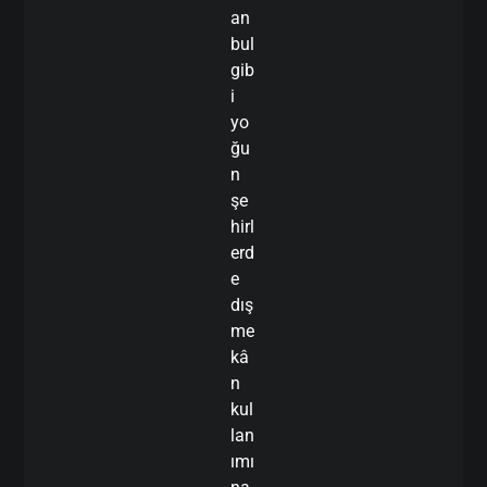
an
bul
gib
i
yo
ğu
n
şe
hirl
erd
e
dış
me
kâ
n
kul
lan
ımı