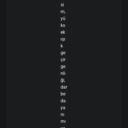
si
m,
yü
ks
ek
ışı
k
ge
çir
ge
nli
ği,
dar
be
da
ya
nı
mı