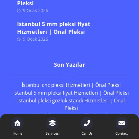
Pleksi
9 Ocak 2026
İstanbul 5 mm pleksi fiyat
Hizmetleri | Önal Pleksi
9 Ocak 2026
Son Yazılar
İstanbul cnc pleksi Hizmetleri | Önal Pleksi
İstanbul 5 mm pleksi fiyat Hizmetleri | Önal Pleksi
İstanbul pleksi gözlük standı Hizmetleri | Önal
Pleksi
İstanbul plexiglass metrekare fiyatları Hizmetleri
| Önal Pleksi
İstanbul sert pleksi Hizmetleri | Önal Pleksi
Home
Services
Call Us
Contact