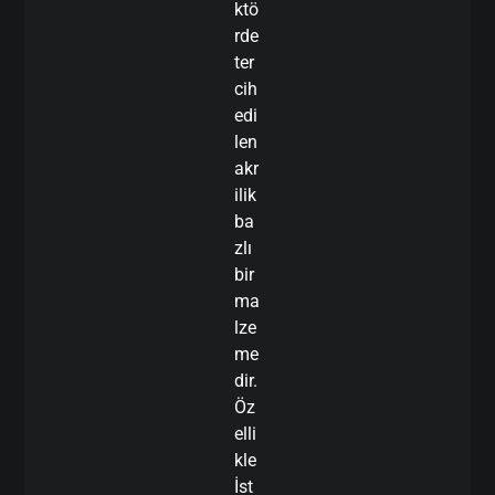
ktö
rde
ter
cih
edi
len
akr
ilik
ba
zlı
bir
ma
lze
me
dir.
Öz
elli
kle
İst