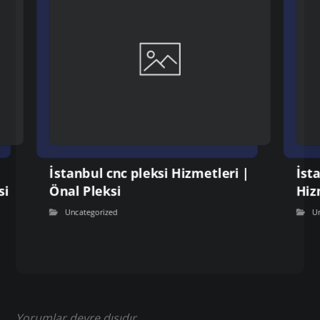
İstanbul cnc pleksi Hizmetleri |
İst
si
Önal Pleksi
Hiz
Uncategorized
U
Yorumlar devre dışıdır