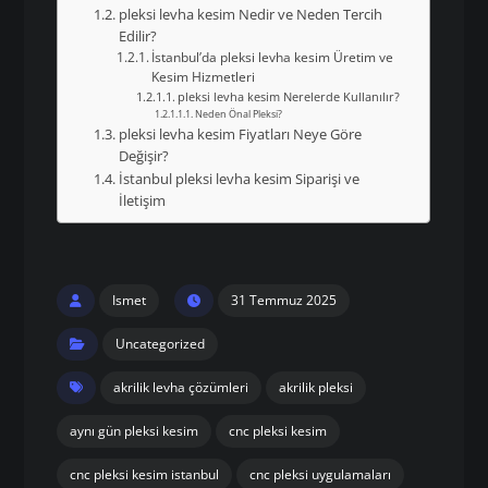
pleksi levha kesim Nedir ve Neden Tercih
Edilir?
İstanbul’da pleksi levha kesim Üretim ve
Kesim Hizmetleri
pleksi levha kesim Nerelerde Kullanılır?
Neden Önal Pleksi?
pleksi levha kesim Fiyatları Neye Göre
Değişir?
İstanbul pleksi levha kesim Siparişi ve
İletişim
Ismet
31 Temmuz 2025
Uncategorized
akrilik levha çözümleri
akrilik pleksi
aynı gün pleksi kesim
cnc pleksi kesim
cnc pleksi kesim istanbul
cnc pleksi uygulamaları