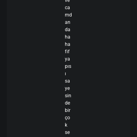
ve
ca
md
an
da
ha
ha
fif
ya
pıs
ı
sa
ye
sin
de
bir
ço
k
se