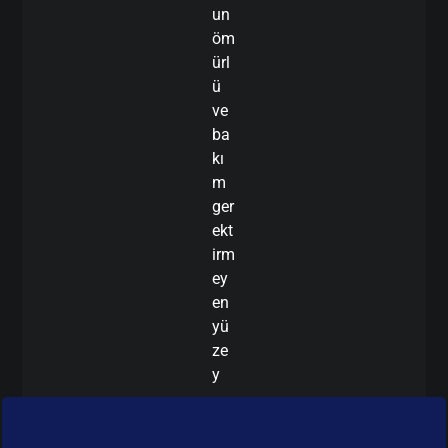
un
öm
ürl
ü
ve
ba
kı
m
ger
ekt
irm
ey
en
yü
ze
y