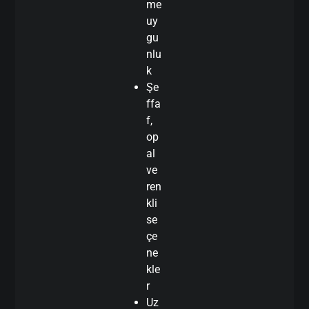
me
uy
gu
nlu
k
Şe
ffa
f,
op
al
ve
ren
kli
se
çe
ne
kle
r
Uz