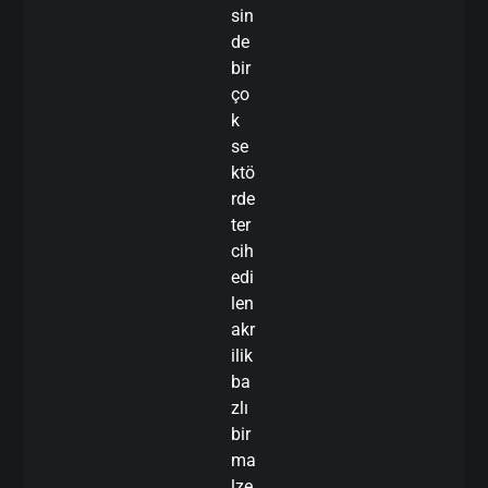
sin
de
bir
ço
k
se
ktö
rde
ter
cih
edi
len
akr
ilik
ba
zlı
bir
ma
lze