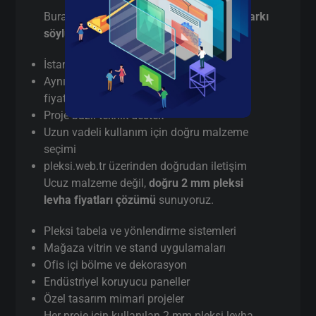
Burada pazarlama yapmıyorum,
gerçek farkı
söylüyorum
:
İstanbul’da
gerçek üretici
(aracı değil)
Aynı gün / hızlı terminli 2 mm pleksi levha
fiyatları kesim
Proje bazlı teknik destek
Uzun vadeli kullanım için doğru malzeme
seçimi
pleksi.web.tr üzerinden doğrudan iletişim
Ucuz malzeme değil,
doğru 2 mm pleksi
levha fiyatları çözümü
sunuyoruz.
Pleksi tabela ve yönlendirme sistemleri
Mağaza vitrin ve stand uygulamaları
Ofis içi bölme ve dekorasyon
Endüstriyel koruyucu paneller
Özel tasarım mimari projeler
Her proje için kullanılan 2 mm pleksi levha