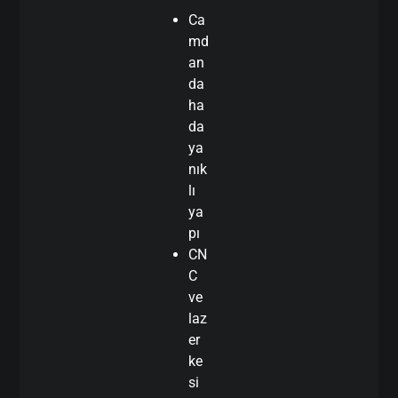
Ca
md
an
da
ha
da
ya
nık
lı
ya
pı
CN
C
ve
laz
er
ke
si