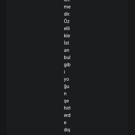
me
dir.
Öz
elli
kle
İst
an
bul
gib
i
yo
ğu
n
şe
hirl
erd
e
dış