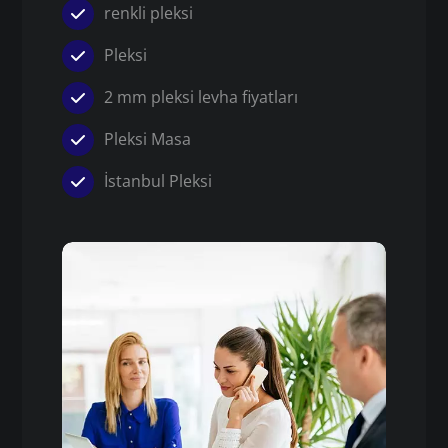
renkli pleksi
Pleksi
2 mm pleksi levha fiyatları
Pleksi Masa
İstanbul Pleksi