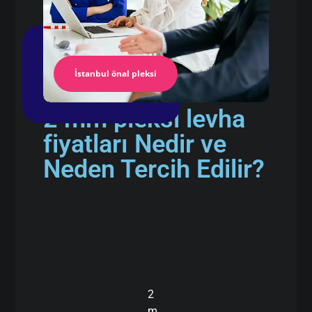
İstanbul önal pleksi
2 mm pleksi levha
fiyatları Nedir ve
Neden Tercih Edilir?
2
m