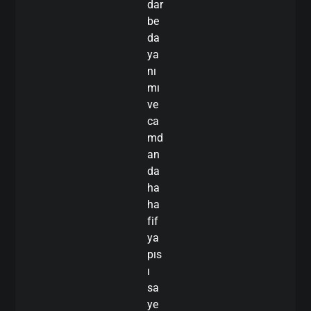
dar
be
da
ya
nı
mı
ve
ca
md
an
da
ha
ha
fif
ya
pıs
ı
sa
ye