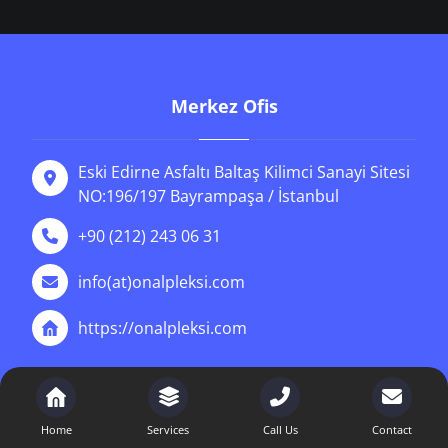
Merkez Ofis
Eski Edirne Asfaltı Baltaş Kilimci Sanayi Sitesi
NO:196/197 Bayrampaşa / İstanbul
+90 (212) 243 06 31
info(at)onalpleksi.com
https://onalpleksi.com
News
Home
Services
Call Us
Contact