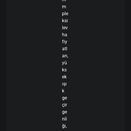
m
ple
ksi
lev
ha
fiy
atl
arı,
yü
ks
ek
ışı
k
ge
çir
ge
nli
ği,