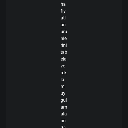
ha
fiy
atl
arı
ürü
nle
rini
tab
ela
ve
rek
la
m
uy
gul
am
ala
rın
da