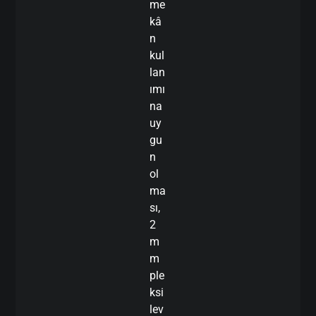
me
kâ
n
kul
lan
ımı
na
uy
gu
n
ol
ma
sı,
2
m
m
ple
ksi
lev