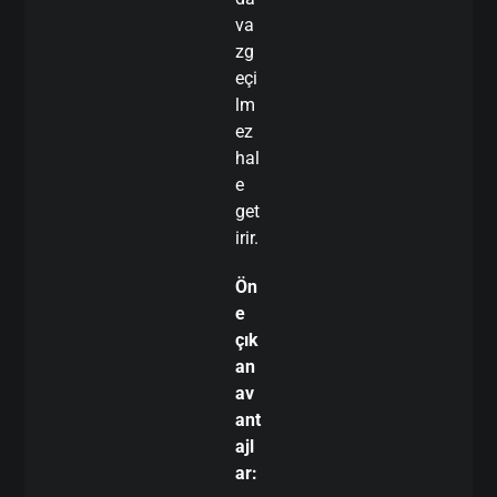
va
zg
eçi
lm
ez
hal
e
get
irir.
Ön
e
çık
an
av
ant
ajl
ar: