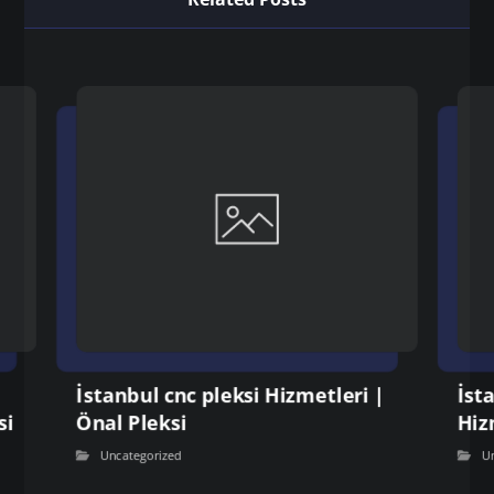
İstanbul cnc pleksi Hizmetleri |
İst
si
Önal Pleksi
Hiz
Uncategorized
U