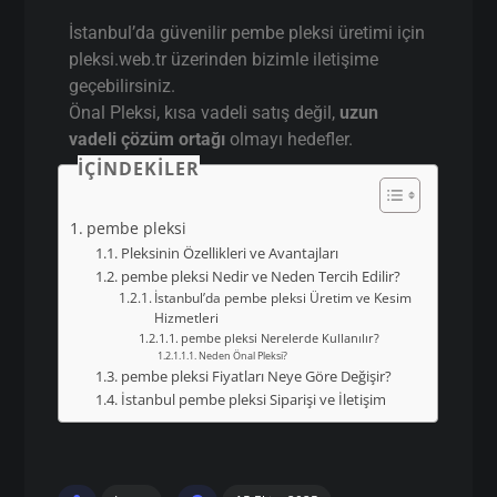
İstanbul pembe pleksi
Siparişi ve İletişim
İstanbul’da güvenilir pembe pleksi üretimi için
pleksi.web.tr üzerinden bizimle iletişime
geçebilirsiniz.
Önal Pleksi, kısa vadeli satış değil,
uzun
vadeli çözüm ortağı
olmayı hedefler.
İÇINDEKILER