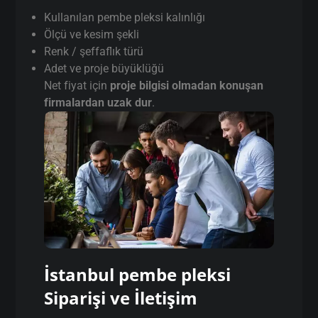
pembe pleksi
Fiyatları Neye Göre
Değişir?
pembe pleksi fiyatları sabit değildir. Google’da
“ucuz pleksi” arayanların çoğu yanlış yerden
başlar.
Fiyatı belirleyen faktörler:
Kullanılan pembe pleksi kalınlığı
Ölçü ve kesim şekli
Renk / şeffaflık türü
Adet ve proje büyüklüğü
Net fiyat için
proje bilgisi olmadan konuşan
firmalardan uzak dur
.