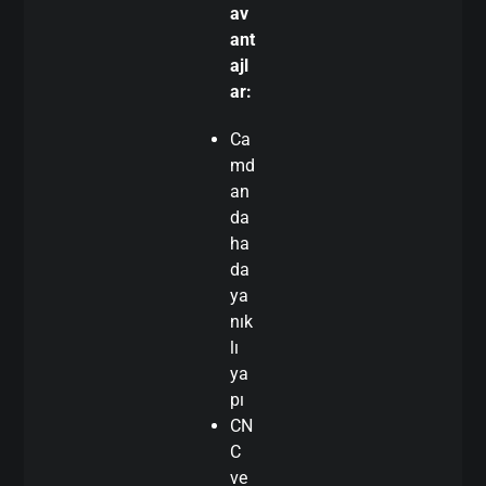
av
ant
ajl
ar:
Ca
md
an
da
ha
da
ya
nık
lı
ya
pı
CN
C
ve