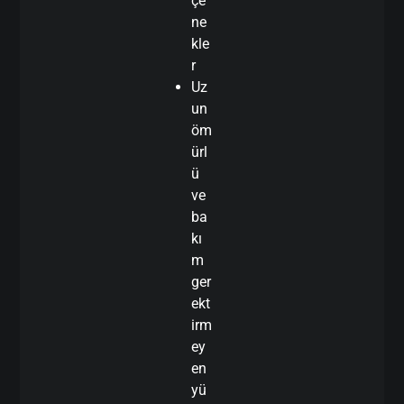
çe
ne
kle
r
Uz
un
öm
ürl
ü
ve
ba
kı
m
ger
ekt
irm
ey
en
yü