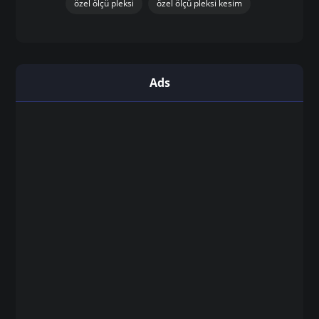
pleksi tabela istanbul
pleksi tabela sistemleri
pleksi üretici firma istanbul
pleksi üretim atölyesi istanbul
pleksi üretimi
profesyonel pleksi çözümleri
renkli pleksi
toptan pleksi
uygun fiyatlı pleksi
uzun ömürlü pleksi
yüksek kaliteli pleksi
özel ölçü pleksi
özel ölçü pleksi kesim
Ads