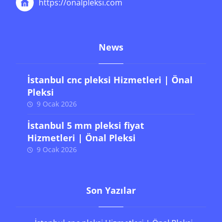
Eski Edirne Asfaltı Baltaş Kilimci Sanayi Sitesi
NO:196/197 Bayrampaşa / İstanbul
+90 (212) 243 06 31
info(at)onalpleksi.com
https://onalpleksi.com
News
İstanbul cnc pleksi Hizmetleri | Önal
Pleksi
9 Ocak 2026
İstanbul 5 mm pleksi fiyat