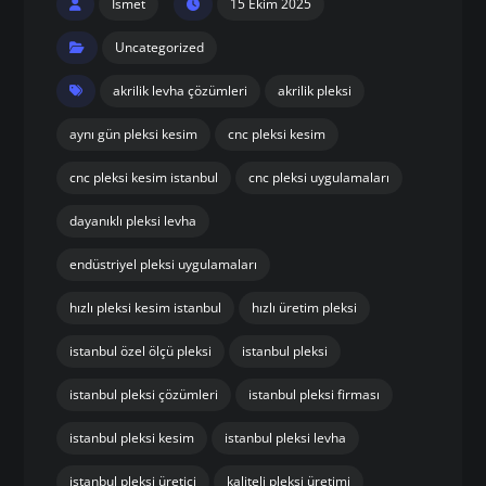
pembe pleksi
Pleksinin Özellikleri ve Avantajları
pembe pleksi Nedir ve Neden Tercih Edilir?
İstanbul’da pembe pleksi Üretim ve Kesim
Hizmetleri
pembe pleksi Nerelerde Kullanılır?
Neden Önal Pleksi?
pembe pleksi Fiyatları Neye Göre Değişir?
İstanbul pembe pleksi Siparişi ve İletişim
Ismet
15 Ekim 2025
Uncategorized
akrilik levha çözümleri
akrilik pleksi
aynı gün pleksi kesim
cnc pleksi kesim
cnc pleksi kesim istanbul
cnc pleksi uygulamaları