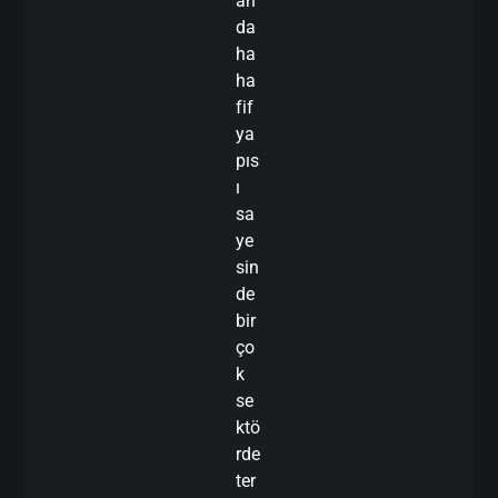
an
da
ha
ha
fif
ya
pıs
ı
sa
ye
sin
de
bir
ço
k
se
ktö
rde
ter