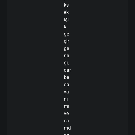
ks
ek
ışı
k
ge
çir
ge
nli
ği,
dar
be
da
ya
nı
mı
ve
ca
md