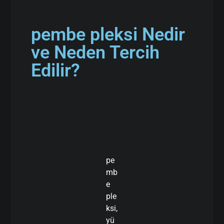
pembe pleksi Nedir
ve Neden Tercih
Edilir?
pe
mb
e
ple
ksi,
yü