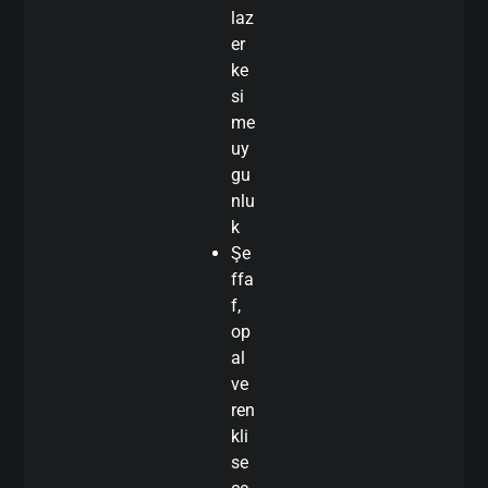
laz
er
ke
si
me
uy
gu
nlu
k
Şe
ffa
f,
op
al
ve
ren
kli
se