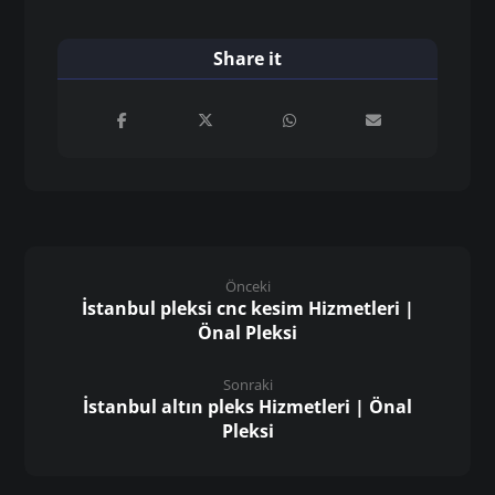
pleksi üretici firma istanbul
pleksi üretim atölyesi istanbul
pleksi üretimi
pleksi ürünleri
pleksi uygulamaları
profesyonel pleksi çözümleri
renkli pleksi
şeffaf pleksi
toptan pleksi
uygun fiyatlı pleksi
uzun ömürlü pleksi
yüksek kaliteli pleksi