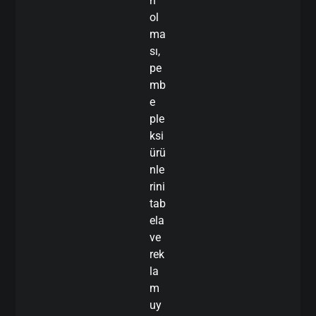
n
ol
ma
sı,
pe
mb
e
ple
ksi
ürü
nle
rini
tab
ela
ve
rek
la
m
uy