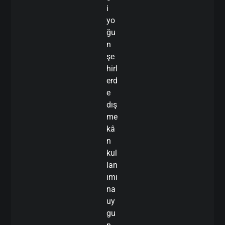
i
yo
ğu
n
şe
hirl
erd
e
dış
me
kâ
n
kul
lan
ımı
na
uy
gu