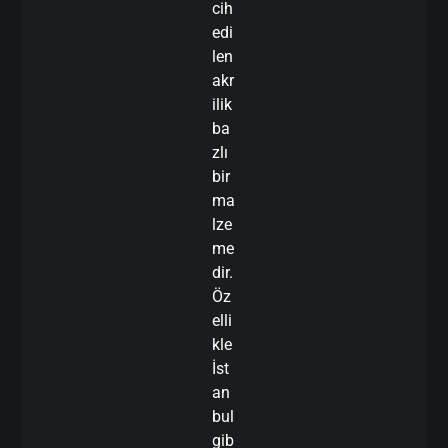
cih
edi
len
akr
ilik
ba
zlı
bir
ma
lze
me
dir.
Öz
elli
kle
İst
an
bul
gib