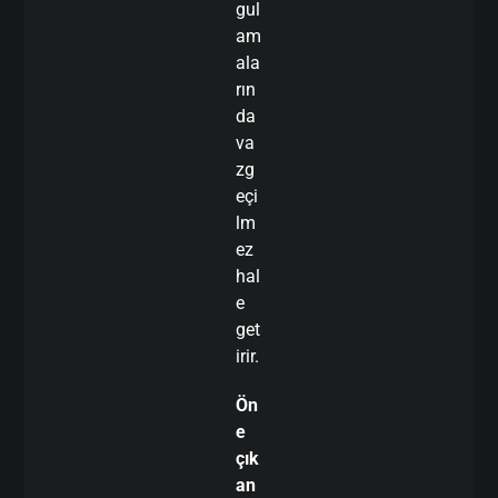
gul
am
ala
rın
da
va
zg
eçi
lm
ez
hal
e
get
irir.
Ön
e
çık
an