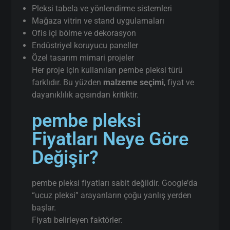
söylüyorum
:
İstanbul’da
gerçek üretici
(aracı değil)
Aynı gün / hızlı terminli pembe pleksi kesim
Proje bazlı teknik destek
Uzun vadeli kullanım için doğru malzeme
seçimi
pleksi.web.tr üzerinden doğrudan iletişim
Ucuz malzeme değil,
doğru pembe pleksi
çözümü
sunuyoruz.
Pleksi tabela ve yönlendirme sistemleri
Mağaza vitrin ve stand uygulamaları
Ofis içi bölme ve dekorasyon
Endüstriyel koruyucu paneller
Özel tasarım mimari projeler
Her proje için kullanılan pembe pleksi türü
farklıdır. Bu yüzden
malzeme seçimi
, fiyat ve
dayanıklılık açısından kritiktir.