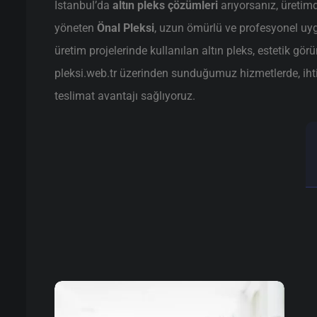
İstanbul’da
altın pleks çözümleri
arıyorsanız, üreti
yöneten
Önal Pleksi
, uzun ömürlü ve profesyonel uy
üretim projelerinde kullanılan altın pleks, estetik gör
pleksi.web.tr üzerinden sunduğumuz hizmetlerde, ihtiya
teslimat avantajı sağlıyoruz.