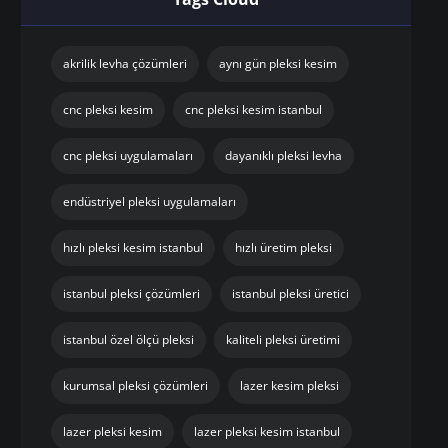
akrilik levha çözümleri
aynı gün pleksi kesim
cnc pleksi kesim
cnc pleksi kesim istanbul
cnc pleksi uygulamaları
dayanıklı pleksi levha
endüstriyel pleksi uygulamaları
hızlı pleksi kesim istanbul
hızlı üretim pleksi
istanbul pleksi çözümleri
istanbul pleksi üretici
istanbul özel ölçü pleksi
kaliteli pleksi üretimi
kurumsal pleksi çözümleri
lazer kesim pleksi
lazer pleksi kesim
lazer pleksi kesim istanbul