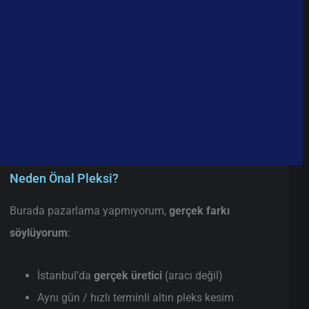
Neden Önal Pleksi?
Burada pazarlama yapmıyorum,
gerçek farkı
söylüyorum
:
İstanbul’da
gerçek üretici
(aracı değil)
Aynı gün / hızlı terminli altın pleks kesim