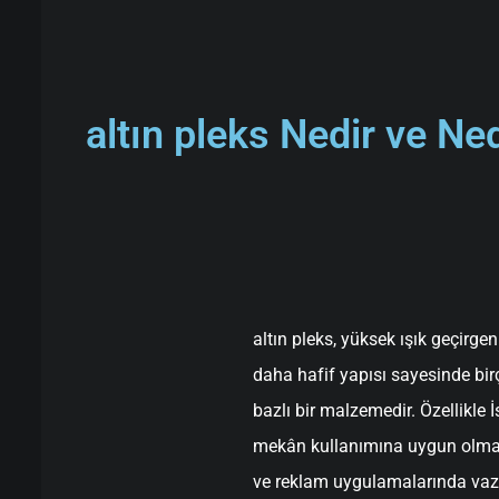
altın pleks Nedir ve Ned
altın pleks, yüksek ışık geçirg
daha hafif yapısı sayesinde birç
bazlı bir malzemedir. Özellikle 
mekân kullanımına uygun olması,
ve reklam uygulamalarında vazg