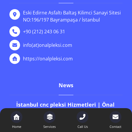
Eski Edirne Asfaltı Baltaş Kilimci Sanayi Sitesi
NO:196/197 Bayrampaşa / İstanbul
+90 (212) 243 06 31
info(at)onalpleksi.com
https://onalpleksi.com
News
İstanbul cnc pleksi Hizmetleri | Önal
Pleksi
9 Ocak 2026
Home
Services
Call Us
Contact
İstanbul 5 mm pleksi fiyat