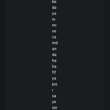
be
da
ya
nı
mı
ve
ca
md
an
da
ha
ha
fif
ya
pıs
ı
sa
ye
sin