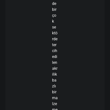
de
bir
ço
k
se
ktö
rde
ter
cih
edi
len
akr
ilik
ba
zlı
bir
ma
lze
me