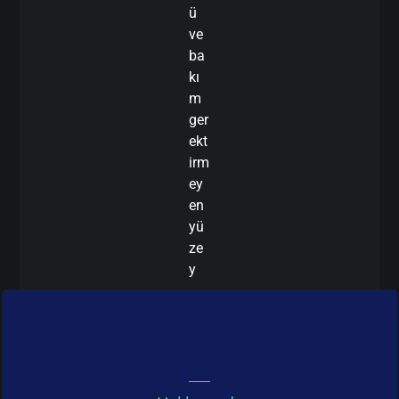
ü
ve
ba
kı
m
ger
ekt
irm
ey
en
yü
ze
y