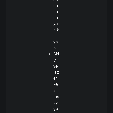
da
ha
da
ya
nık
lı
ya
pı
CN
C
ve
laz
er
ke
si
me
uy
gu