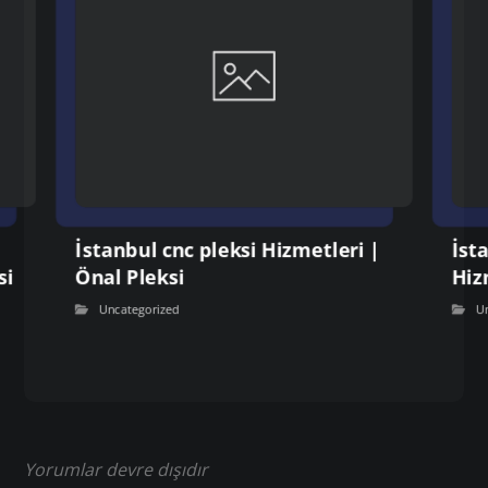
İstanbul cnc pleksi Hizmetleri |
İst
si
Önal Pleksi
Hiz
Uncategorized
U
Yorumlar devre dışıdır