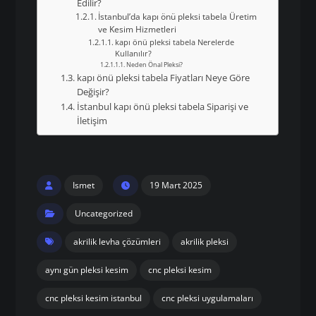
Edilir?
İstanbul’da kapı önü pleksi tabela Üretim
ve Kesim Hizmetleri
kapı önü pleksi tabela Nerelerde
Kullanılır?
Neden Önal Pleksi?
kapı önü pleksi tabela Fiyatları Neye Göre
Değişir?
İstanbul kapı önü pleksi tabela Siparişi ve
İletişim
Ismet
19 Mart 2025
Uncategorized
akrilik levha çözümleri
akrilik pleksi
aynı gün pleksi kesim
cnc pleksi kesim
cnc pleksi kesim istanbul
cnc pleksi uygulamaları