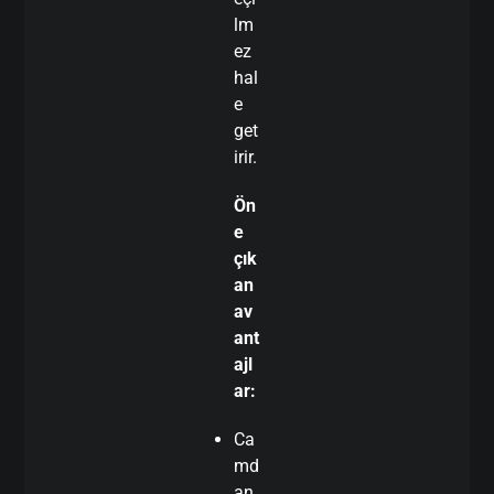
lm
ez
hal
e
get
irir.
Ön
e
çık
an
av
ant
ajl
ar:
Ca
md
an