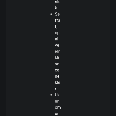
nlu
k
Şe
ffa
f,
op
al
ve
ren
kli
se
çe
ne
kle
r
Uz
un
öm
ürl