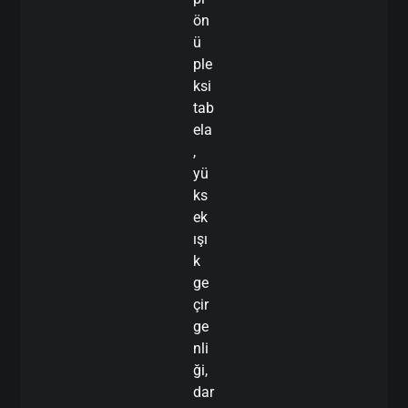
ön
ü
ple
ksi
tab
ela
,
yü
ks
ek
ışı
k
ge
çir
ge
nli
ği,
dar