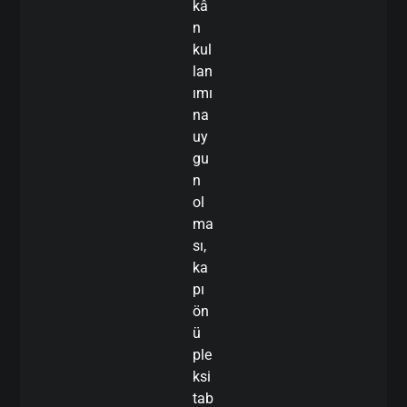
kâ
n
kul
lan
ımı
na
uy
gu
n
ol
ma
sı,
ka
pı
ön
ü
ple
ksi
tab