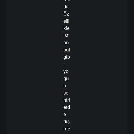
dir.
Öz
elli
kle
İst
an
bul
gib
i
yo
ğu
n
şe
hirl
erd
e
dış
me