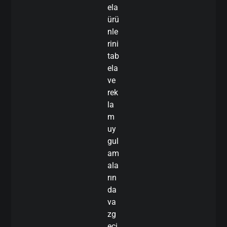
ela
ürü
nle
rini
tab
ela
ve
rek
la
m
uy
gul
am
ala
rın
da
va
zg
eçi