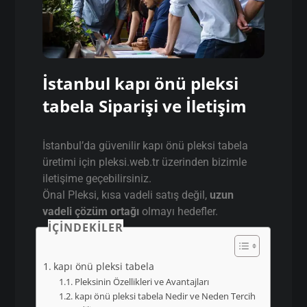
İstanbul kapı önü pleksi
tabela Siparişi ve İletişim
İstanbul’da güvenilir kapı önü pleksi tabela
üretimi için pleksi.web.tr üzerinden bizimle
iletişime geçebilirsiniz.
Önal Pleksi, kısa vadeli satış değil,
uzun
vadeli çözüm ortağı
olmayı hedefler.
İÇINDEKILER
kapı önü pleksi tabela
Pleksinin Özellikleri ve Avantajları
kapı önü pleksi tabela Nedir ve Neden Tercih