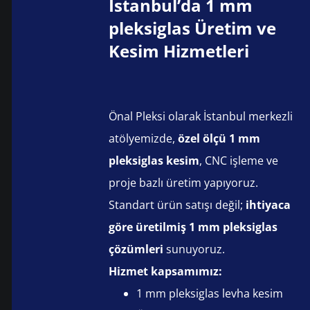
İstanbul’da 1 mm
pleksiglas Üretim ve
Kesim Hizmetleri
Önal Pleksi olarak İstanbul merkezli
atölyemizde,
özel ölçü 1 mm
pleksiglas kesim
, CNC işleme ve
proje bazlı üretim yapıyoruz.
Standart ürün satışı değil;
ihtiyaca
göre üretilmiş 1 mm pleksiglas
çözümleri
sunuyoruz.
Hizmet kapsamımız:
1 mm pleksiglas levha kesim