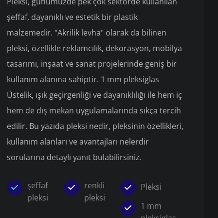
Pleksi, günümüzde pek çok sektörde kullanılan
şeffaf, dayanıklı ve estetik bir plastik
malzemedir. "Akrilik levha" olarak da bilinen
pleksi, özellikle reklamcılık, dekorasyon, mobilya
tasarımı, inşaat ve sanat projelerinde geniş bir
kullanım alanına sahiptir. 1 mm pleksiglas
Üstelik, ışık geçirgenliği ve dayanıklılığı ile hem iç
hem de dış mekan uygulamalarında sıkça tercih
edilir. Bu yazıda pleksi nedir, pleksinin özellikleri,
kullanım alanları ve avantajları nelerdir
sorularına detaylı yanıt bulabilirsiniz.
şeffaf
renkli
Pleksi
pleksi
pleksi
1 mm