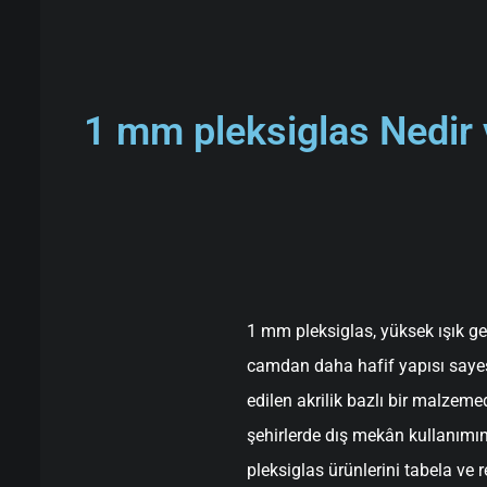
1 mm pleksiglas Nedir 
1 mm pleksiglas, yüksek ışık ge
camdan daha hafif yapısı sayes
edilen akrilik bazlı bir malzemed
şehirlerde dış mekân kullanım
pleksiglas ürünlerini tabela v