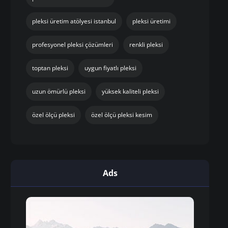
pleksi üretim atölyesi istanbul
pleksi üretimi
profesyonel pleksi çözümleri
renkli pleksi
toptan pleksi
uygun fiyatlı pleksi
uzun ömürlü pleksi
yüksek kaliteli pleksi
özel ölçü pleksi
özel ölçü pleksi kesim
Ads