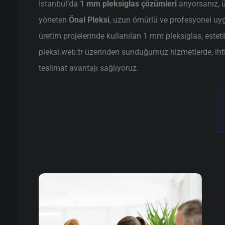
İstanbul’da
1 mm pleksiglas çözümleri
arıyorsanız, 
yöneten
Önal Pleksi
, uzun ömürlü ve profesyonel uy
üretim projelerinde kullanılan 1 mm pleksiglas, estet
pleksi.web.tr üzerinden sunduğumuz hizmetlerde, ihtiya
teslimat avantajı sağlıyoruz.