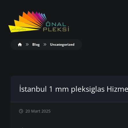
Blog
Uncategorized
İstanbul 1 mm pleksiglas Hizmet
20 Mart 2025