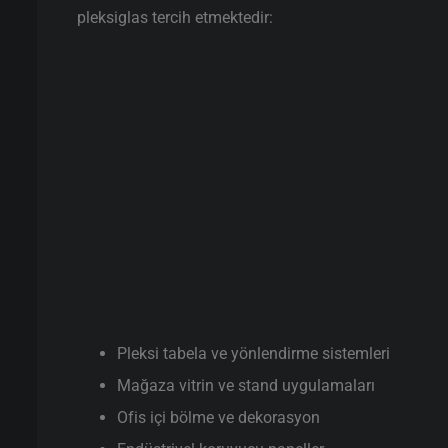
pleksiglas tercih etmektedir:
Pleksi tabela ve yönlendirme sistemleri
Mağaza vitrin ve stand uygulamaları
Ofis içi bölme ve dekorasyon