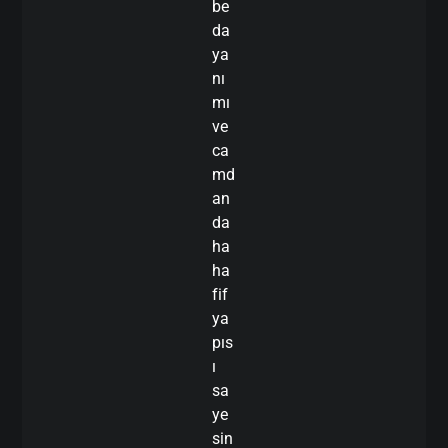
be
da
ya
nı
mı
ve
ca
md
an
da
ha
ha
fif
ya
pıs
ı
sa
ye
sin