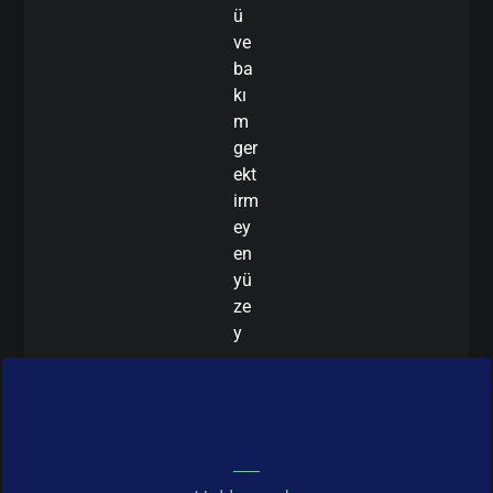
ü
ve
ba
kı
m
ger
ekt
irm
ey
en
yü
ze
y