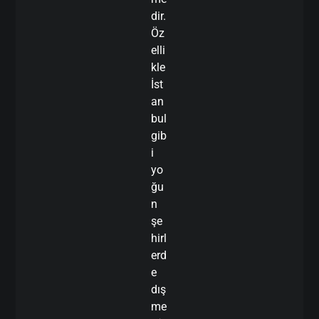
dir.
Öz
elli
kle
İst
an
bul
gib
i
yo
ğu
n
şe
hirl
erd
e
dış
me