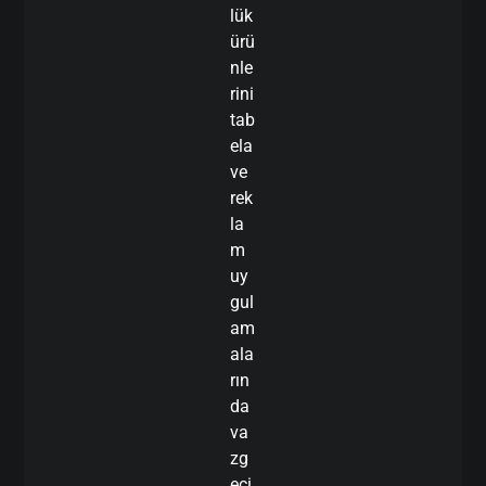
lük
ürü
nle
rini
tab
ela
ve
rek
la
m
uy
gul
am
ala
rın
da
va
zg
eçi