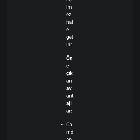
lm
ez
hal
e
get
irir.
Ön
e
çık
an
av
ant
ajl
ar:
Ca
md
an