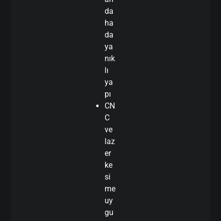
da
ha
da
ya
nık
lı
ya
pı
CN
C
ve
laz
er
ke
si
me
uy
gu