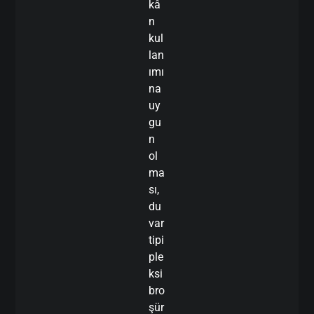
kâ
n
kul
lan
ımı
na
uy
gu
n
ol
ma
sı,
du
var
tipi
ple
ksi
bro
şür