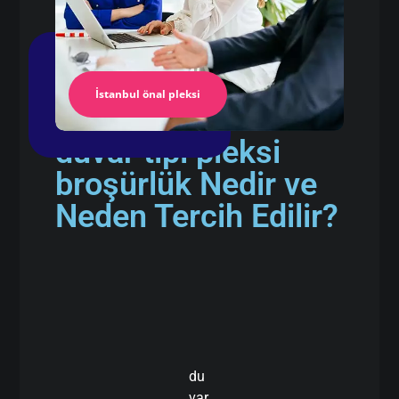
İstanbul önal pleksi
duvar tipi pleksi
broşürlük Nedir ve
Neden Tercih Edilir?
du
var