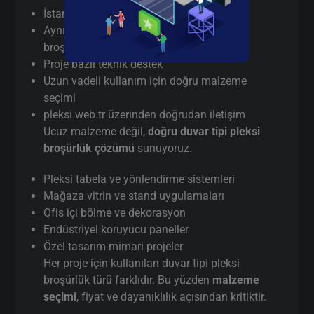
İstanbul’da
gerçek üretici
(aracı değil)
Aynı gün / hızlı terminli duvar tipi pleksi
broşürlük kesim
Proje bazlı teknik destek
Uzun vadeli kullanım için doğru malzeme
seçimi
pleksi.web.tr üzerinden doğrudan iletişim
Ucuz malzeme değil,
doğru duvar tipi pleksi
broşürlük çözümü
sunuyoruz.
Pleksi tabela ve yönlendirme sistemleri
Mağaza vitrin ve stand uygulamaları
Ofis içi bölme ve dekorasyon
Endüstriyel koruyucu paneller
Özel tasarım mimari projeler
Her proje için kullanılan duvar tipi pleksi
broşürlük türü farklıdır. Bu yüzden
malzeme
seçimi
, fiyat ve dayanıklılık açısından kritiktir.