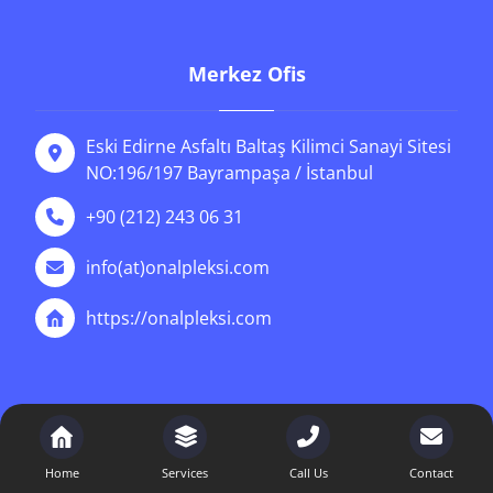
Merkez Ofis
Eski Edirne Asfaltı Baltaş Kilimci Sanayi Sitesi
NO:196/197 Bayrampaşa / İstanbul
+90 (212) 243 06 31
info(at)onalpleksi.com
https://onalpleksi.com
News
Home
Services
Call Us
Contact
İstanbul cnc pleksi Hizmetleri | Önal