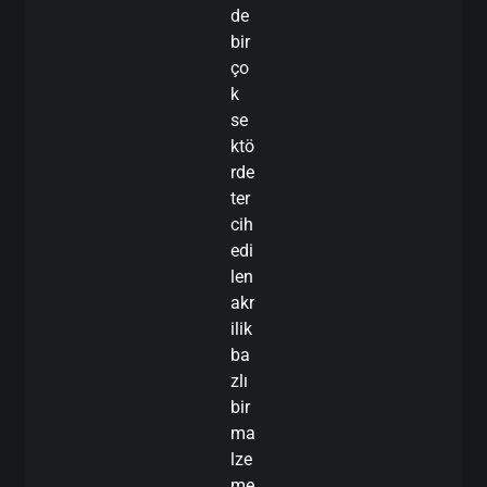
de
bir
ço
k
se
ktö
rde
ter
cih
edi
len
akr
ilik
ba
zlı
bir
ma
lze
me