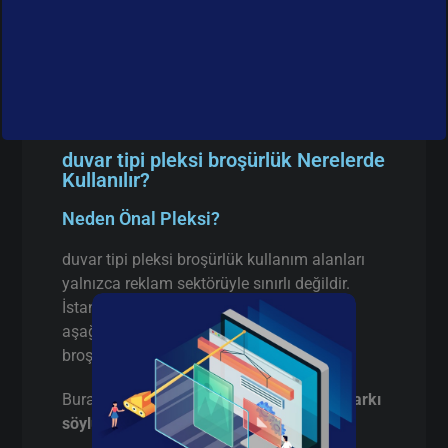
duvar tipi pleksi broşürlük Nerelerde
Kullanılır?
Neden Önal Pleksi?
duvar tipi pleksi broşürlük kullanım alanları
yalnızca reklam sektörüyle sınırlı değildir.
İstanbul’da faaliyet gösteren birçok firma
aşağıdaki alanlarda duvar tipi pleksi
broşürlük tercih etmektedir:
Burada pazarlama yapmıyorum,
gerçek farkı
söylüyorum
: