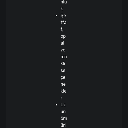
nlu
k
Şe
ffa
f,
op
al
ve
ren
kli
se
çe
ne
kle
r
Uz
un
öm
ürl