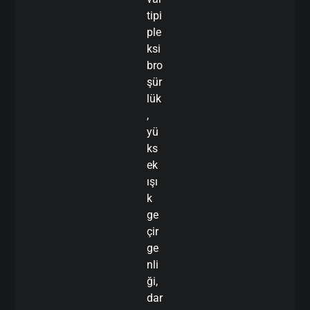
tipi
ple
ksi
bro
şür
lük
,
yü
ks
ek
ışı
k
ge
çir
ge
nli
ği,
dar