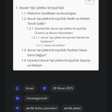
duvar tipi pleksi broşürlük
Pleksinin Özellikleri ve Avantajları
duvar tipi pleksi broşürlük Nedir ve Neden
Tercih Edilir?
İstanbul’da duvar tipi pleksi broşürlük
Üretim ve Kesim Hizmetleri
duvar tipi pleksi broşürlük Nerelerde
Kullanılır?
Neden Önal Pleksi?
duvar tipi pleksi broşürlük Fiyatları Neye
Göre Değişir?
İstanbul duvar tipi pleksi broşürlük Siparişi
ve İletişim
Ismet
28 Nisan 2025
Uncategorized
akrilik levha çözümleri
akrilik pleksi