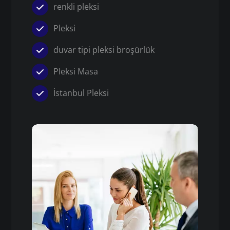
renkli pleksi
Pleksi
duvar tipi pleksi broşürlük
Pleksi Masa
İstanbul Pleksi