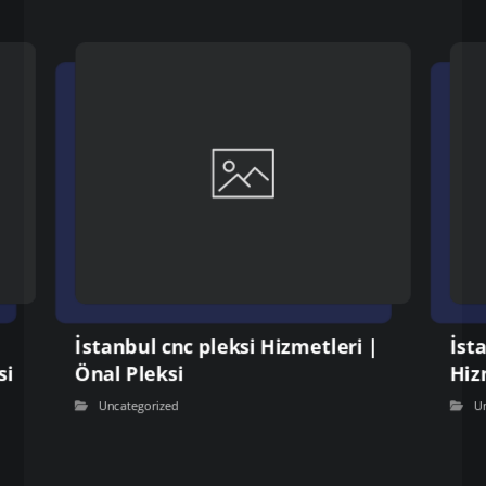
İstanbul cnc pleksi Hizmetleri |
İst
si
Önal Pleksi
Hiz
Uncategorized
U