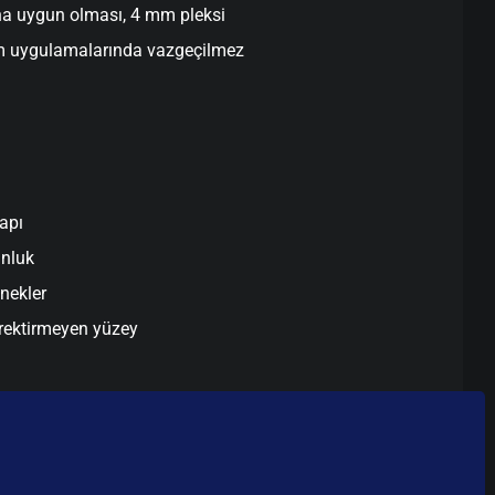
na uygun olması, 4 mm pleksi
lam uygulamalarında vazgeçilmez
apı
unluk
enekler
rektirmeyen yüzey