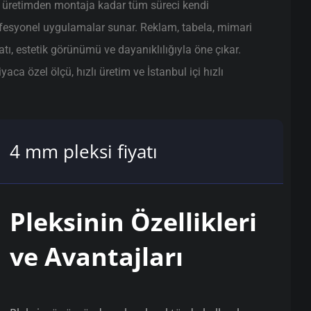
, üretimden montaja kadar tüm süreci kendi
ofesyonel uygulamalar sunar. Reklam, tabela, mimari
atı, estetik görünümü ve dayanıklılığıyla öne çıkar.
ca özel ölçü, hızlı üretim ve İstanbul içi hızlı
4 mm pleksi fiyatı
Pleksinin Özellikleri
ve Avantajları