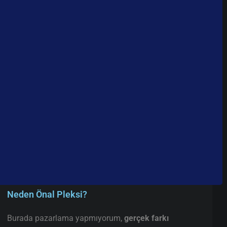
Neden Önal Pleksi?
Burada pazarlama yapmıyorum,
gerçek farkı