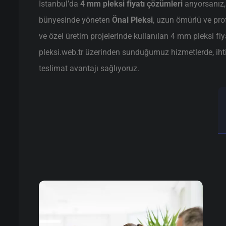
İstanbul’da
4 mm pleksi fiyatı çözümleri
arıyorsanız
bünyesinde yöneten
Önal Pleksi
, uzun ömürlü ve pr
ve özel üretim projelerinde kullanılan 4 mm pleksi fiy
pleksi.web.tr üzerinden sunduğumuz hizmetlerde, ihtiya
teslimat avantajı sağlıyoruz.