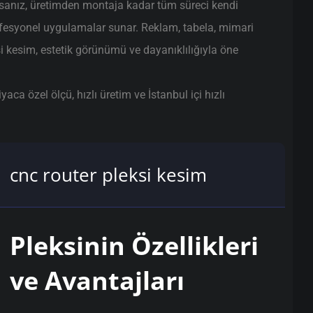
sanız, üretimden montaja kadar tüm süreci kendi
ofesyonel uygulamalar sunar. Reklam, tabela, mimari
si kesim, estetik görünümü ve dayanıklılığıyla öne
ca özel ölçü, hızlı üretim ve İstanbul içi hızlı
cnc router pleksi kesim
Pleksinin Özellikleri
ve Avantajları