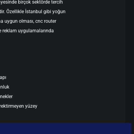
yesinde birçok sektörde tercih
ir. Özellikle İstanbul gibi yoğun
na uygun olması, cnc router
 ve reklam uygulamalarında
apı
unluk
enekler
rektirmeyen yüzey