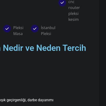
cnc
router
pleksi
kesim
Pleksi
İstanbul
Masa
Pleksi
m Nedir ve Neden Tercih
ışık geçirgenliği, darbe dayanımı