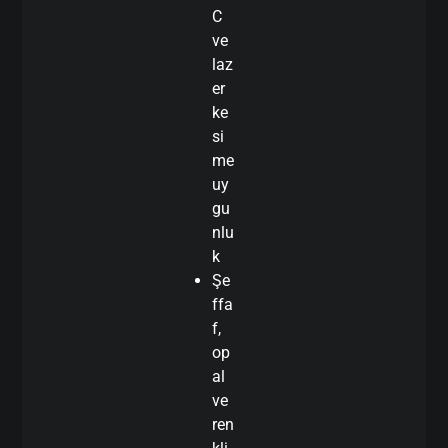
C
ve
laz
er
ke
si
me
uy
gu
nlu
k
Şe
ffa
f,
op
al
ve
ren