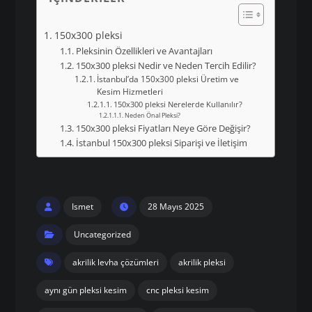
150x300 pleksi
Pleksinin Özellikleri ve Avantajları
150x300 pleksi Nedir ve Neden Tercih Edilir?
İstanbul’da 150x300 pleksi Üretim ve
Kesim Hizmetleri
150x300 pleksi Nerelerde Kullanılır?
Neden Önal Pleksi?
150x300 pleksi Fiyatları Neye Göre Değişir?
İstanbul 150x300 pleksi Siparişi ve İletişim
Ismet
28 Mayıs 2025
Uncategorized
akrilik levha çözümleri
akrilik pleksi
aynı gün pleksi kesim
cnc pleksi kesim