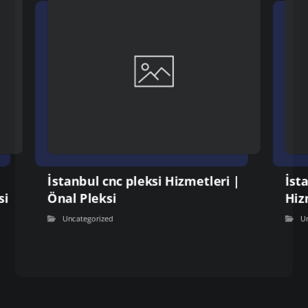
İstanbul cnc pleksi Hizmetleri |
İst
si
Önal Pleksi
Hiz
Uncategorized
U