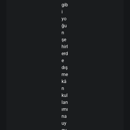
gib
i
yo
ğu
n
şe
hirl
erd
e
dış
me
kâ
n
kul
lan
ımı
na
uy