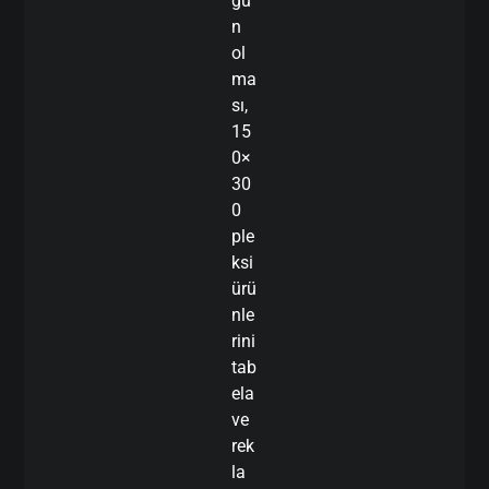
gu
n
ol
ma
sı,
15
0×
30
0
ple
ksi
ürü
nle
rini
tab
ela
ve
rek
la