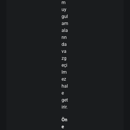
m
uy
gul
am
ala
rın
da
va
zg
eçi
lm
ez
hal
e
get
irir.
Ön
e