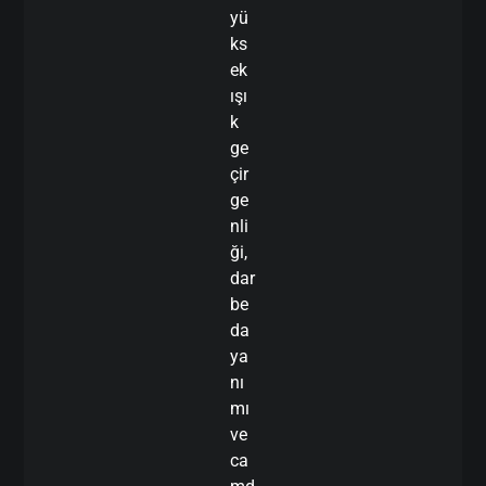
yü
ks
ek
ışı
k
ge
çir
ge
nli
ği,
dar
be
da
ya
nı
mı
ve
ca