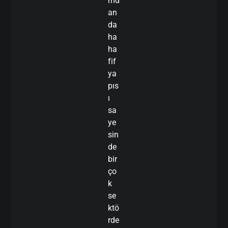
md
an
da
ha
ha
fif
ya
pıs
ı
sa
ye
sin
de
bir
ço
k
se
ktö
rde