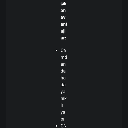
çık
an
av
ant
ajl
ar:
Ca
md
an
da
ha
da
ya
nık
lı
ya
pı
CN