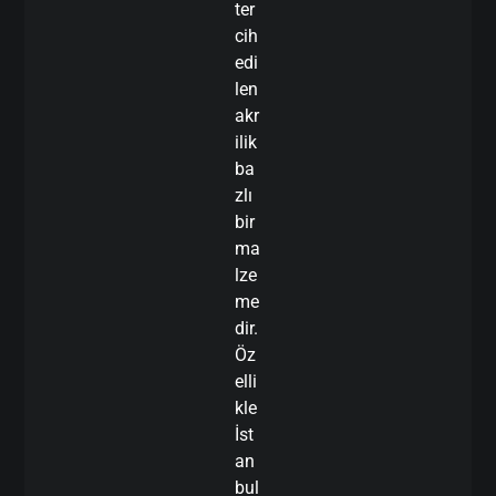
ter
cih
edi
len
akr
ilik
ba
zlı
bir
ma
lze
me
dir.
Öz
elli
kle
İst
an
bul