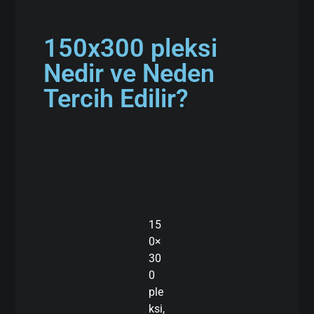
150x300 pleksi
Nedir ve Neden
Tercih Edilir?
15
0×
30
0
ple
ksi,