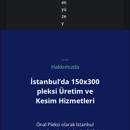
en
yü
ze
y
Hakkımızda
İstanbul’da 150x300
pleksi Üretim ve
Kesim Hizmetleri
Önal Pleksi olarak İstanbul