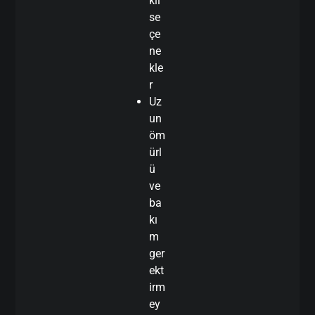
kli
se
çe
ne
kle
r
Uz
un
öm
ürl
ü
ve
ba
kı
m
ger
ekt
irm
ey