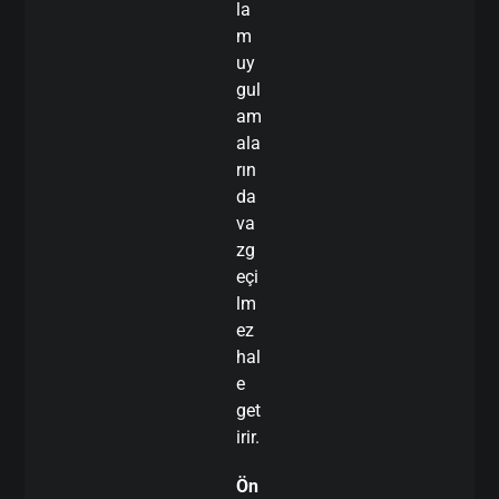
la
m
uy
gul
am
ala
rın
da
va
zg
eçi
lm
ez
hal
e
get
irir.
Ön