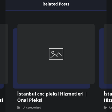
Related Posts
İstanbul cnc pleksi Hizmetleri |
İst
si
Önal Pleksi
Hiz
Uncategorized
U