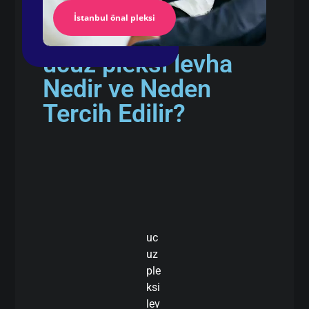
İstanbul önal pleksi
ucuz pleksi levha
Nedir ve Neden
Tercih Edilir?
uc
uz
ple
ksi
lev