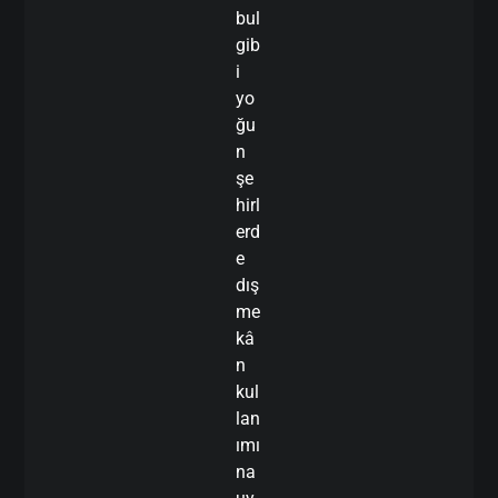
bul
gib
i
yo
ğu
n
şe
hirl
erd
e
dış
me
kâ
n
kul
lan
ımı
na