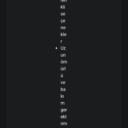
ren
kli
se
çe
ne
kle
r
Uz
un
öm
ürl
ü
ve
ba
kı
m
ger
ekt
irm