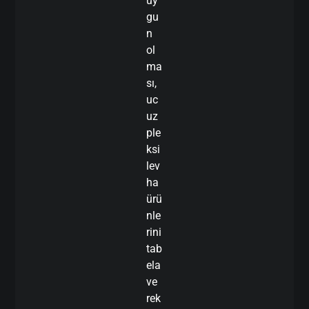
uy
gu
n
ol
ma
sı,
uc
uz
ple
ksi
lev
ha
ürü
nle
rini
tab
ela
ve
rek