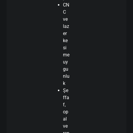
CN
C
ve
laz
er
ke
si
me
uy
gu
nlu
k
Şe
ffa
f,
op
al
ve