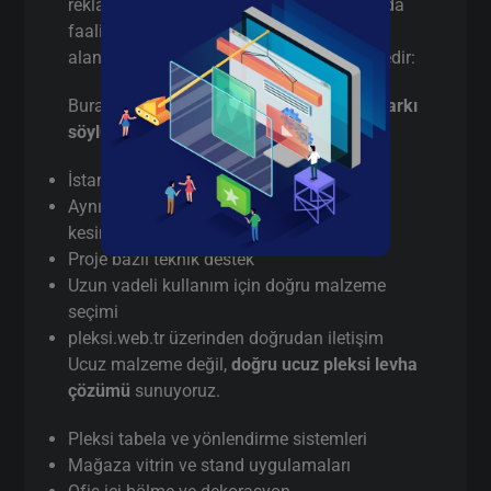
reklam sektörüyle sınırlı değildir. İstanbul’da
faaliyet gösteren birçok firma aşağıdaki
alanlarda ucuz pleksi levha tercih etmektedir:
Burada pazarlama yapmıyorum,
gerçek farkı
söylüyorum
:
İstanbul’da
gerçek üretici
(aracı değil)
Aynı gün / hızlı terminli ucuz pleksi levha
kesim
Proje bazlı teknik destek
Uzun vadeli kullanım için doğru malzeme
seçimi
pleksi.web.tr üzerinden doğrudan iletişim
Ucuz malzeme değil,
doğru ucuz pleksi levha
çözümü
sunuyoruz.
Pleksi tabela ve yönlendirme sistemleri
Mağaza vitrin ve stand uygulamaları