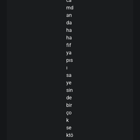
ca
md
an
da
ha
ha
fif
ya
pıs
ı
sa
ye
sin
de
bir
ço
k
se
ktö