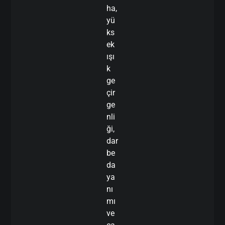
ha,
yü
ks
ek
ışı
k
ge
çir
ge
nli
ği,
dar
be
da
ya
nı
mı
ve