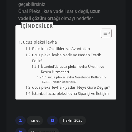
geçebilirsiniz.
Önal Pleksi, kısa vadeli satış değil,
uzun
vadeli çözüm ortağı
olmayı hedefler.
İÇINDEKILER
ucuz pleksi levha
Pleksinin Özellikleri ve Avantajları
ucuz pleksi levha Nedir ve Neden Tercih
Edilir?
İstanbul’da ucuz pleksi levha Üretim ve
Kesim Hizmetleri
ucuz pleksi levha Nerelerde Kullanılır?
Neden Önal Pleksi?
ucuz pleksi levha Fiyatları Neye Göre Değişir?
İstanbul ucuz pleksi levha Siparişi ve İletişim
Ismet
1 Ekim 2025