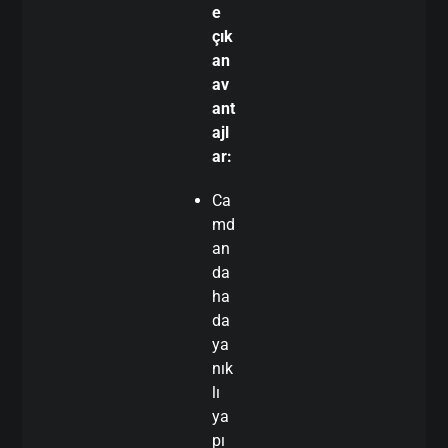
e
çık
an
av
ant
ajl
ar:
Ca
md
an
da
ha
da
ya
nık
lı
ya
pı