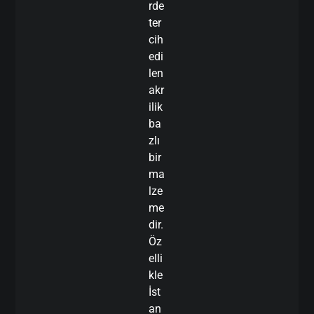
rde
ter
cih
edi
len
akr
ilik
ba
zlı
bir
ma
lze
me
dir.
Öz
elli
kle
İst
an