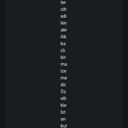
ter
cih
edi
len
akr
ilik
ba
zlı
bir
ma
lze
me
dir.
Öz
elli
kle
İst
an
bul