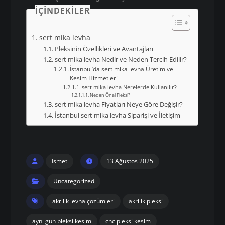
İÇINDEKILER
sert mika levha
Pleksinin Özellikleri ve Avantajları
sert mika levha Nedir ve Neden Tercih Edilir?
İstanbul’da sert mika levha Üretim ve
Kesim Hizmetleri
sert mika levha Nerelerde Kullanılır?
Neden Önal Pleksi?
sert mika levha Fiyatları Neye Göre Değişir?
İstanbul sert mika levha Siparişi ve İletişim
Ismet
13 Ağustos 2025
Uncategorized
akrilik levha çözümleri
akrilik pleksi
aynı gün pleksi kesim
cnc pleksi kesim