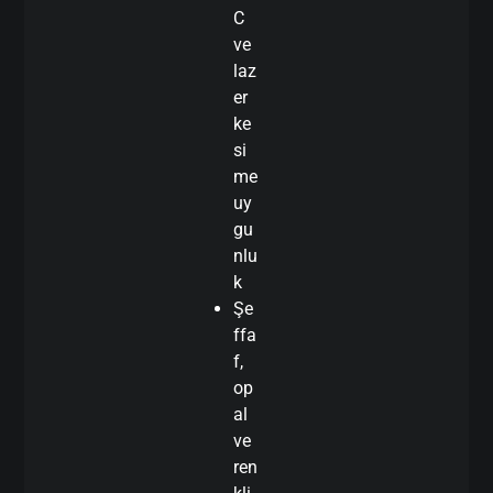
C
ve
laz
er
ke
si
me
uy
gu
nlu
k
Şe
ffa
f,
op
al
ve
ren