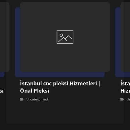
İstanbul cnc pleksi Hizmetleri |
İst
si
Önal Pleksi
Hiz
Uncategorized
U