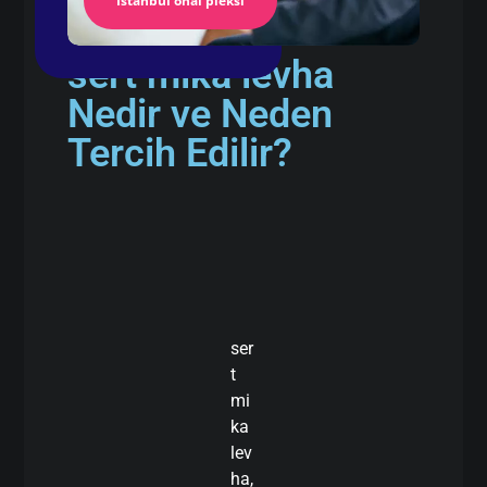
İstanbul önal pleksi
sert mika levha
Nedir ve Neden
Tercih Edilir?
ser
t
mi
ka
lev
ha,