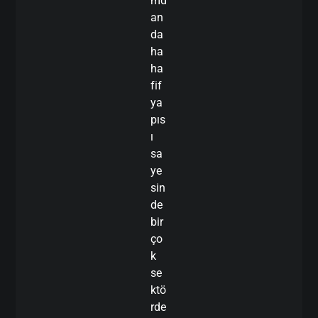
md
an
da
ha
ha
fif
ya
pıs
ı
sa
ye
sin
de
bir
ço
k
se
ktö
rde