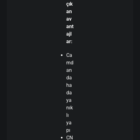
çık
an
av
ant
ajl
ar:
Ca
md
an
da
ha
da
ya
nık
lı
ya
pı
CN