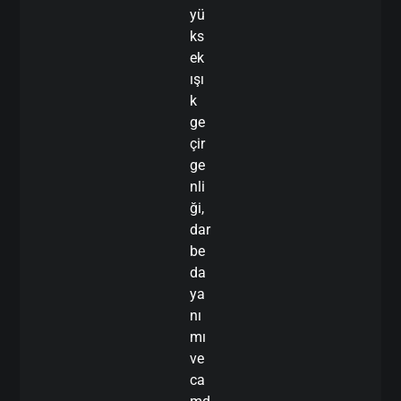
yü
ks
ek
ışı
k
ge
çir
ge
nli
ği,
dar
be
da
ya
nı
mı
ve
ca