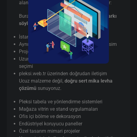
alanlarda sert mika levha tercih etmektedir:
Burada pazarlama yapmıyorum,
gerçek farkı
söylüyorum
:
İstanbul’da
gerçek üretici
(aracı değil)
Aynı gün / hızlı terminli sert mika levha kesim
Proje bazlı teknik destek
Uzun vadeli kullanım için doğru malzeme
seçimi
pleksi.web.tr üzerinden doğrudan iletişim
Ucuz malzeme değil,
doğru sert mika levha
çözümü
sunuyoruz.
Pleksi tabela ve yönlendirme sistemleri
Mağaza vitrin ve stand uygulamaları
Ofis içi bölme ve dekorasyon
Endüstriyel koruyucu paneller
Özel tasarım mimari projeler