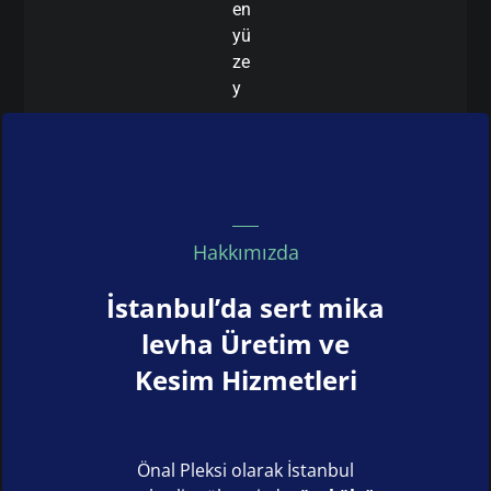
en
yü
ze
y
Hakkımızda
İstanbul’da sert mika
levha Üretim ve
Kesim Hizmetleri
Önal Pleksi olarak İstanbul