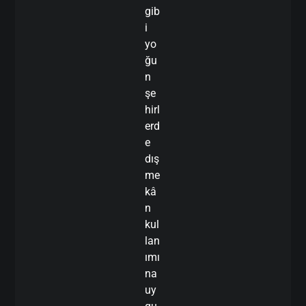
gib
i
yo
ğu
n
şe
hirl
erd
e
dış
me
kâ
n
kul
lan
ımı
na
uy