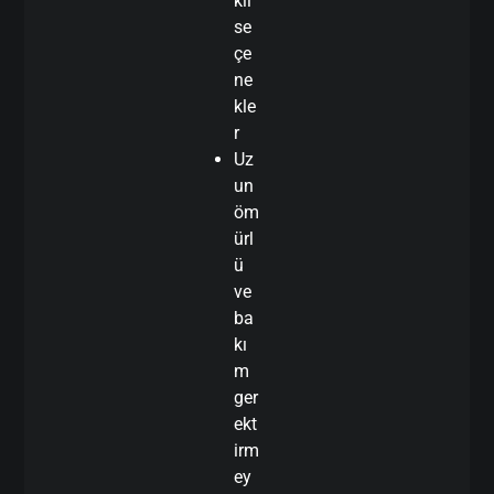
kli
se
çe
ne
kle
r
Uz
un
öm
ürl
ü
ve
ba
kı
m
ger
ekt
irm
ey