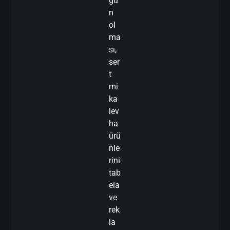
gu
n
ol
ma
sı,
ser
t
mi
ka
lev
ha
ürü
nle
rini
tab
ela
ve
rek
la