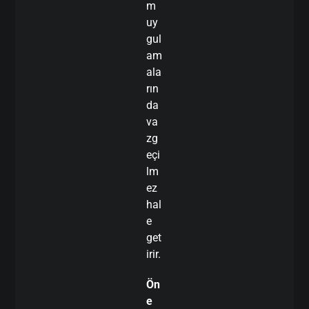
m
uy
gul
am
ala
rın
da
va
zg
eçi
lm
ez
hal
e
get
irir.
Ön
e