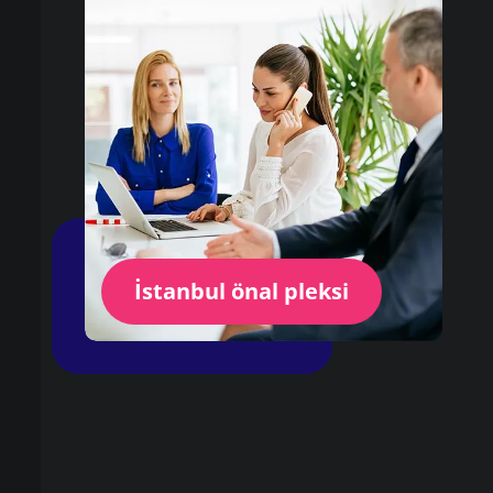
İstanbul önal pleksi