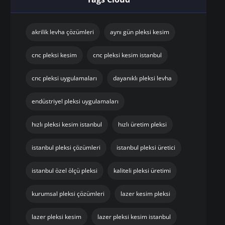
akrilik levha çözümleri
aynı gün pleksi kesim
cnc pleksi kesim
cnc pleksi kesim istanbul
cnc pleksi uygulamaları
dayanıklı pleksi levha
endüstriyel pleksi uygulamaları
hızlı pleksi kesim istanbul
hızlı üretim pleksi
istanbul pleksi çözümleri
istanbul pleksi üretici
istanbul özel ölçü pleksi
kaliteli pleksi üretimi
kurumsal pleksi çözümleri
lazer kesim pleksi
lazer pleksi kesim
lazer pleksi kesim istanbul