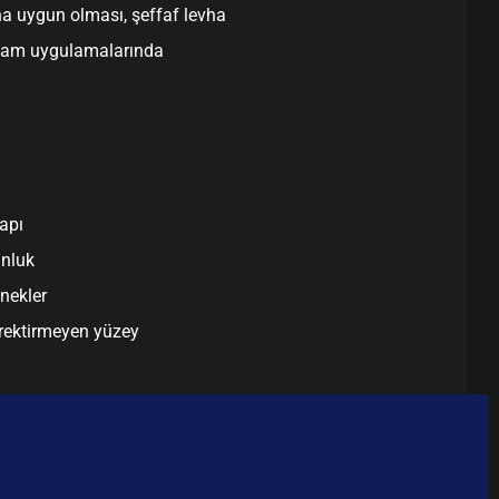
na uygun olması, şeffaf levha
reklam uygulamalarında
apı
unluk
enekler
rektirmeyen yüzey