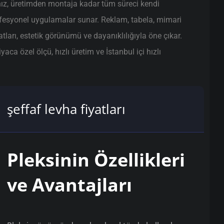
ız, üretimden montaja kadar tüm süreci kendi
ofesyonel uygulamalar sunar. Reklam, tabela, mimari
atları, estetik görünümü ve dayanıklılığıyla öne çıkar.
ca özel ölçü, hızlı üretim ve İstanbul içi hızlı
şeffaf levha fiyatları
Pleksinin Özellikleri
ve Avantajları