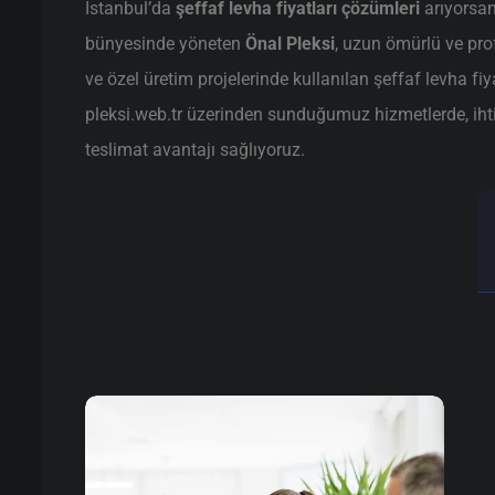
İstanbul’da
şeffaf levha fiyatları çözümleri
arıyorsan
bünyesinde yöneten
Önal Pleksi
, uzun ömürlü ve pr
ve özel üretim projelerinde kullanılan şeffaf levha fiy
pleksi.web.tr üzerinden sunduğumuz hizmetlerde, ihtiya
teslimat avantajı sağlıyoruz.