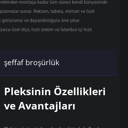
üretimden montaja kadar tüm süreci kendi bünyesinde
gulamalar sunar. Reklam, tabela, mimari ve özel
ik görünümü ve dayanıklılığıyla öne çıkar.
ca özel ölçü, hızlı üretim ve İstanbul içi hızlı
şeffaf broşürlük
Pleksinin Özellikleri
ve Avantajları