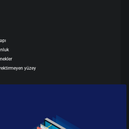
apı
unluk
enekler
rektirmeyen yüzey