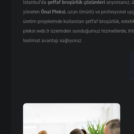
İstanbul’da
şeffaf broşürlük çözümleri
arıyorsanız, 
yöneten
Önal Pleksi
, uzun ömürlü ve profesyonel uy
üretim projelerinde kullanılan şeffaf broşürlük, estet
pleksi.web.tr üzerinden sunduğumuz hizmetlerde, ihtiya
teslimat avantajı sağlıyoruz.