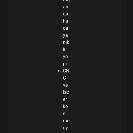
an
da
ha
da
ya
nık
lı
ya
pı
CN
C
ve
laz
er
ke
si
me
uy