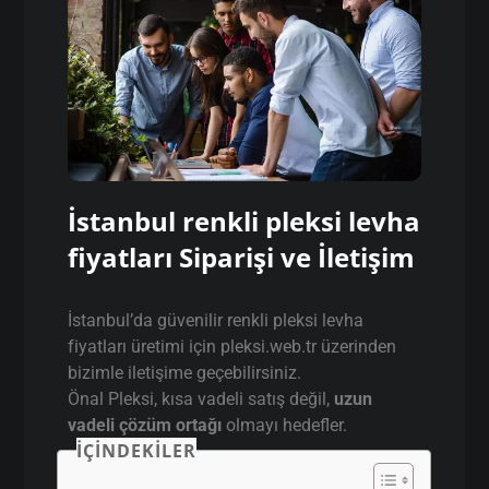
İstanbul renkli pleksi levha
fiyatları Siparişi ve İletişim
İstanbul’da güvenilir renkli pleksi levha
fiyatları üretimi için pleksi.web.tr üzerinden
bizimle iletişime geçebilirsiniz.
Önal Pleksi, kısa vadeli satış değil,
uzun
vadeli çözüm ortağı
olmayı hedefler.
İÇINDEKILER