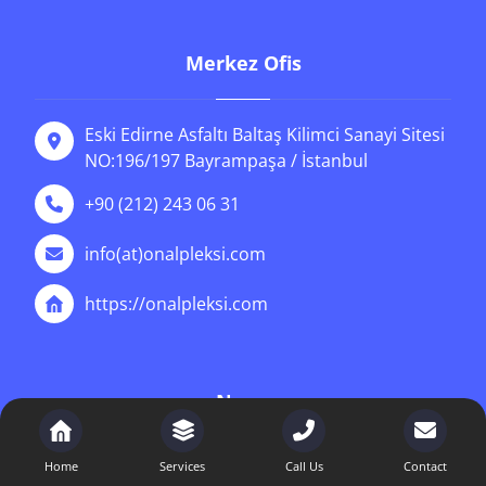
Merkez Ofis
Eski Edirne Asfaltı Baltaş Kilimci Sanayi Sitesi
NO:196/197 Bayrampaşa / İstanbul
+90 (212) 243 06 31
info(at)onalpleksi.com
https://onalpleksi.com
News
Home
Services
Call Us
Contact
İstanbul cnc pleksi Hizmetleri | Önal