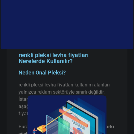
renkli pleksi levha fiyatları
Nerelerde Kullanılır?
Neden Önal Pleksi?
renkli pleksi levha fiyatları kullanım alanları
yalnızca reklam sektörüyle sınırlı değildir.
İstanbul’da faaliyet gösteren birçok firma
aşağıdaki alanlarda renkli pleksi levha
fiyatları tercih etmektedir:
Burada pazarlama yapmıyorum,
gerçek farkı
söylüyorum
: