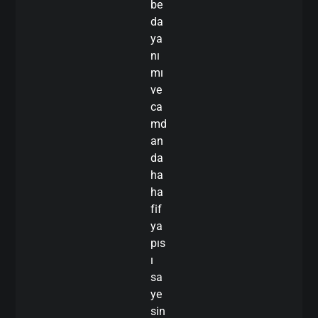
be
da
ya
nı
mı
ve
ca
md
an
da
ha
ha
fif
ya
pıs
ı
sa
ye
sin