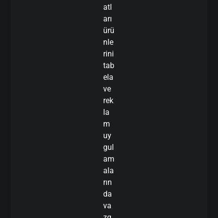
atl
arı
ürü
nle
rini
tab
ela
ve
rek
la
m
uy
gul
am
ala
rın
da
va
zg