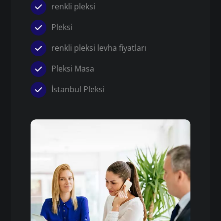
renkli pleksi
Pleksi
renkli pleksi levha fiyatları
Pleksi Masa
İstanbul Pleksi