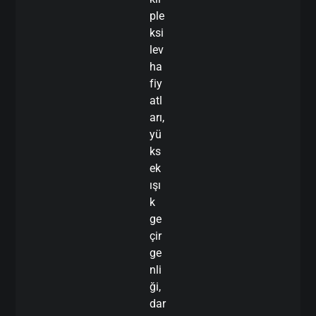
ple
ksi
lev
ha
fiy
atl
arı,
yü
ks
ek
ışı
k
ge
çir
ge
nli
ği,
dar