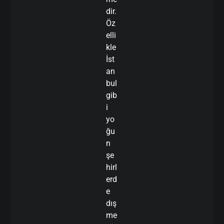
dir.
Öz
elli
kle
İst
an
bul
gib
i
yo
ğu
n
şe
hirl
erd
e
dış
me