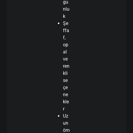
gu
nlu
k
Şe
ffa
f,
op
al
ve
ren
kli
se
çe
ne
kle
r
Uz
un
öm