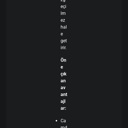
eçi
lm
ez
hal
e
get
irir.
Ön
e
çık
an
av
ant
ajl
ar:
Ca
md