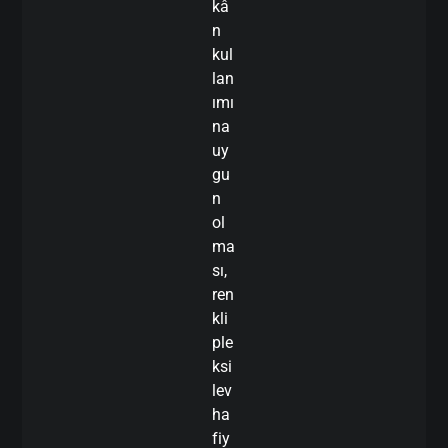
kâ
n
kul
lan
ımı
na
uy
gu
n
ol
ma
sı,
ren
kli
ple
ksi
lev
ha
fiy