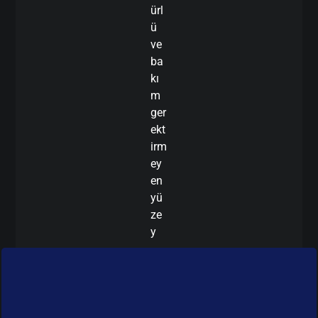
ürl
ü
ve
ba
kı
m
ger
ekt
irm
ey
en
yü
ze
y