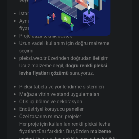
İstanbul’da
gerçek üretici
(aracı değil)
Aynı gün / hızlı terminli renkli pleksi levha
fiyatları kesim
Proje bazlı teknik destek
Uzun vadeli kullanım için doğru malzeme
seçimi
pleksi.web.tr üzerinden doğrudan iletişim
Ucuz malzeme değil,
doğru renkli pleksi
levha fiyatları çözümü
sunuyoruz.
Pleksi tabela ve yönlendirme sistemleri
Mağaza vitrin ve stand uygulamaları
Ofis içi bölme ve dekorasyon
Endüstriyel koruyucu paneller
Özel tasarım mimari projeler
Her proje için kullanılan renkli pleksi levha
fiyatları türü farklıdır. Bu yüzden
malzeme
seçimi
, fiyat ve dayanıklılık açısından kritiktir.