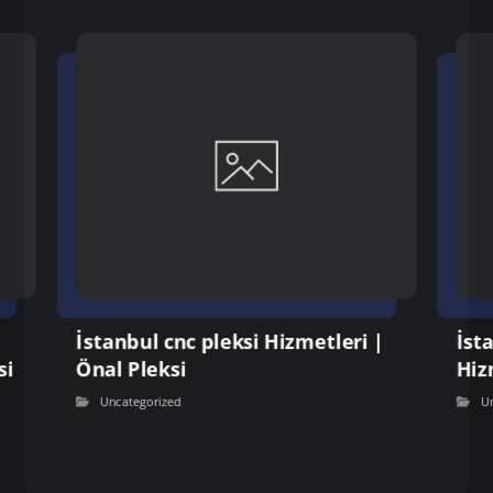
İstanbul cnc pleksi Hizmetleri |
İst
si
Önal Pleksi
Hiz
Uncategorized
U