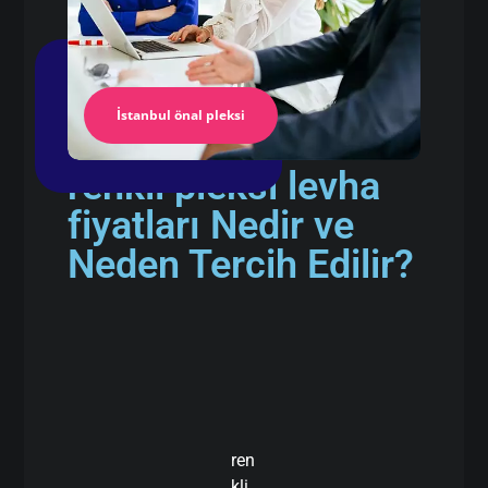
İstanbul önal pleksi
renkli pleksi levha
fiyatları Nedir ve
Neden Tercih Edilir?
ren
kli