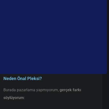
Neden Önal Pleksi?
Burada pazarlama yapmıyorum,
gerçek farkı
söylüyorum
: