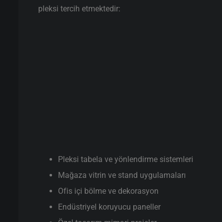
pleksi tercih etmektedir:
Pleksi tabela ve yönlendirme sistemleri
Mağaza vitrin ve stand uygulamaları
Ofis içi bölme ve dekorasyon
Endüstriyel koruyucu paneller