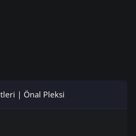
tleri | Önal Pleksi