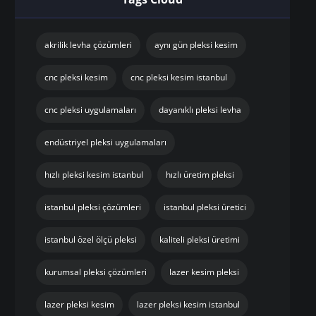
akrilik levha çözümleri
aynı gün pleksi kesim
cnc pleksi kesim
cnc pleksi kesim istanbul
cnc pleksi uygulamaları
dayanıklı pleksi levha
endüstriyel pleksi uygulamaları
hızlı pleksi kesim istanbul
hızlı üretim pleksi
istanbul pleksi çözümleri
istanbul pleksi üretici
istanbul özel ölçü pleksi
kaliteli pleksi üretimi
kurumsal pleksi çözümleri
lazer kesim pleksi
lazer pleksi kesim
lazer pleksi kesim istanbul