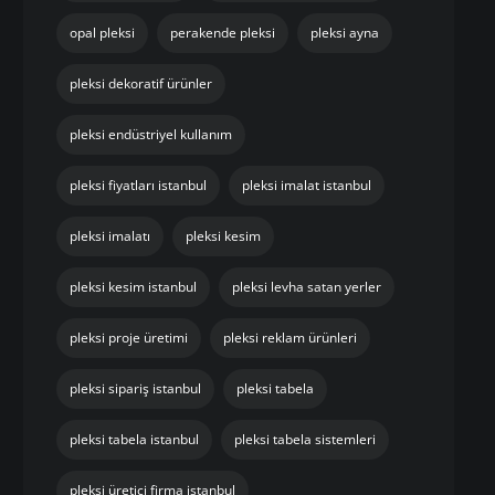
opal pleksi
perakende pleksi
pleksi ayna
pleksi dekoratif ürünler
pleksi endüstriyel kullanım
pleksi fiyatları istanbul
pleksi imalat istanbul
pleksi imalatı
pleksi kesim
pleksi kesim istanbul
pleksi levha satan yerler
pleksi proje üretimi
pleksi reklam ürünleri
pleksi sipariş istanbul
pleksi tabela
pleksi tabela istanbul
pleksi tabela sistemleri
pleksi üretici firma istanbul