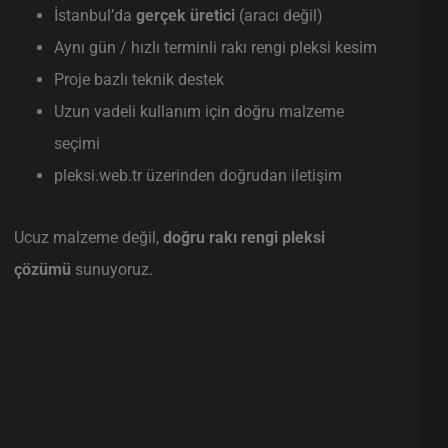
İstanbul’da
gerçek üretici
(aracı değil)
Aynı gün / hızlı terminli rakı rengi pleksi kesim
Proje bazlı teknik destek
Uzun vadeli kullanım için doğru malzeme
seçimi
pleksi.web.tr üzerinden doğrudan iletişim
Ucuz malzeme değil,
doğru rakı rengi pleksi
çözümü
sunuyoruz.