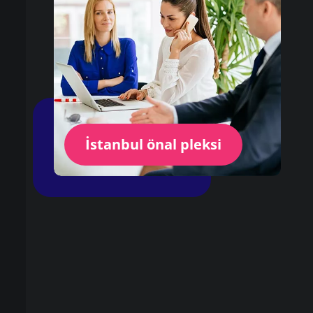
İstanbul önal pleksi