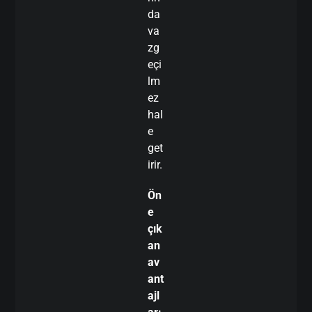
da
va
zg
eçi
lm
ez
hal
e
get
irir.
Ön
e
çık
an
av
ant
ajl