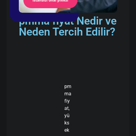
İstanbul önal pleksi
pmma fiyat Nedir ve
Neden Tercih Edilir?
pm
ma
fiy
at,
yü
ks
ek