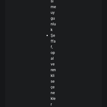
si
me
uy
gu
nlu
k
Şe
ffa
f,
op
al
ve
ren
kli
se
çe
ne
kle
r