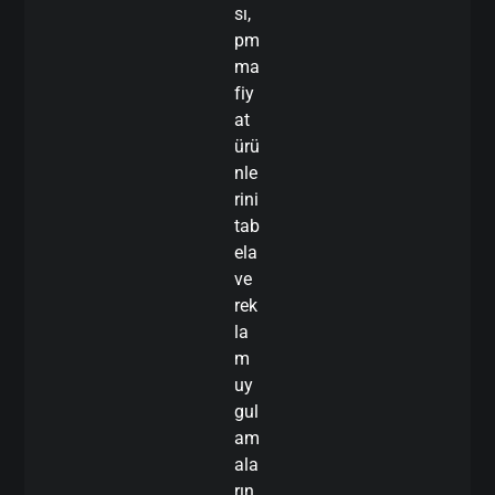
sı,
pm
ma
fiy
at
ürü
nle
rini
tab
ela
ve
rek
la
m
uy
gul
am
ala
rın