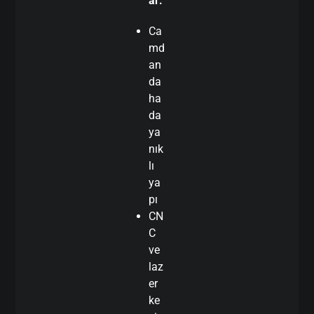
ar:
Ca
md
an
da
ha
da
ya
nık
lı
ya
pı
CN
C
ve
laz
er
ke