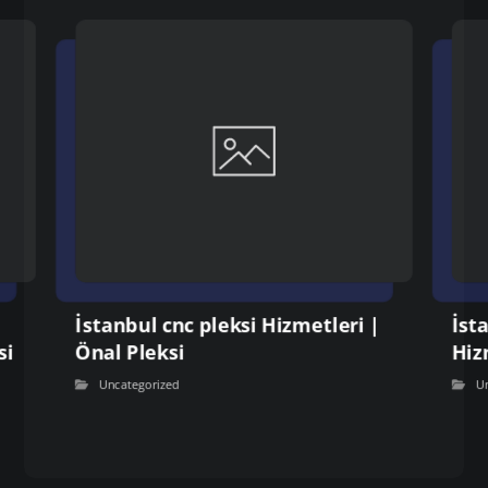
İstanbul cnc pleksi Hizmetleri |
İst
si
Önal Pleksi
Hiz
Uncategorized
U