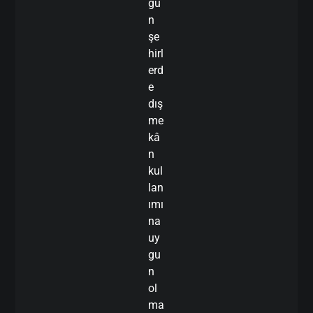
ğu
n
şe
hirl
erd
e
dış
me
kâ
n
kul
lan
ımı
na
uy
gu
n
ol
ma