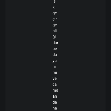
ışı
k
ge
çir
ge
nli
ği,
dar
be
da
ya
nı
mı
ve
ca
md
an
da
ha