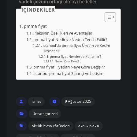
vadeli çözüm ortağı
olmayı hedefler.
İÇINDEKILER
pmma fiyat
Pleksinin Özellikleri ve Avantajları
pmma fiyat Nedir ve Neden Tercih Edilir?
İstanbul’da pmma fiyat Üretim ve Kesim
Hizmetleri
pmma fiyat Nerelerde Kullanılır?
Neden Önal Pleksi?
pmma fiyat Fiyatları Neye Göre Değişir?
İstanbul pmma fiyat Siparişi ve İletişim
Ismet
9 Ağustos 2025
Uncategorized
akrilik levha çözümleri
akrilik pleksi