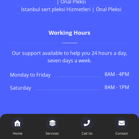
| Önal Pleksi
İstanbul sert pleksi Hizmetleri | Önal Pleksi
Working Hours
Our support available to help you 24 hours a day,
seven days a week.
8AM - 4PM
Monday to Friday
8AM - 1PM
Saturday
Copyright © 2026 . Tüm Hakkı Saklıdır.
Home
Services
Call Us
Contact