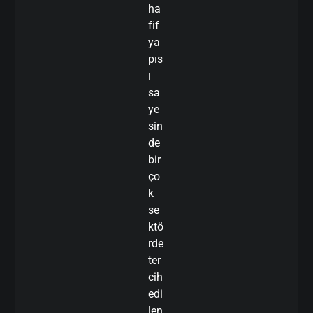
ha
fif
ya
pıs
ı
sa
ye
sin
de
bir
ço
k
se
ktö
rde
ter
cih
edi
len