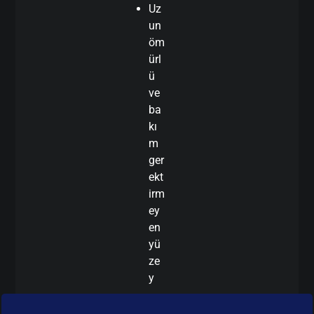
Uz
un
öm
ürl
ü
ve
ba
kı
m
ger
ekt
irm
ey
en
yü
ze
y