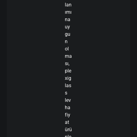
lan
ımı
na
uy
gu
n
ol
ma
sı,
ple
xig
las
s
lev
ha
fiy
at
ürü
nle