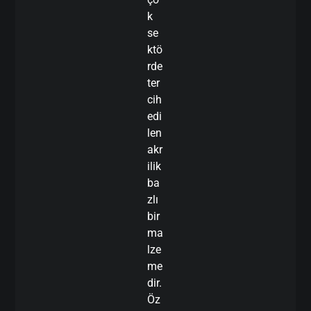
k
se
ktö
rde
ter
cih
edi
len
akr
ilik
ba
zlı
bir
ma
lze
me
dir.
Öz