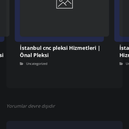
İstanbul cnc pleksi Hizmetleri |
İst
si
Önal Pleksi
Hiz
Uncategorized
U
Yorumlar devre dışıdır