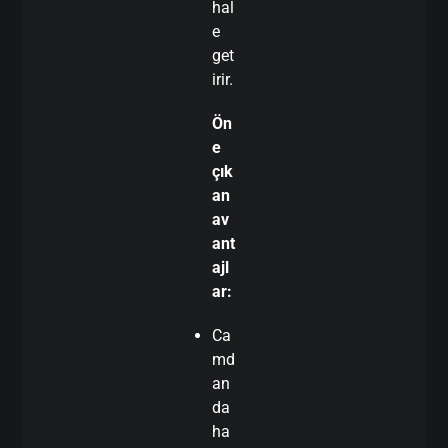
hal
e
get
irir.
Ön
e
çık
an
av
ant
ajl
ar:
Ca
md
an
da
ha