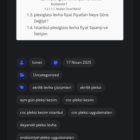
Kullanılır?
Neden Önal Pleksi?
plexiglass levha fiyat Fiyatları Neye Göre
Değişir?
İstanbul plexiglass levha fiyat Siparişi ve
İletişim
Ismet
17 Nisan 2025
Uncategorized
akrilik levha çözümleri
akrilik pleksi
aynı gün pleksi kesim
cnc pleksi kesim
cnc pleksi kesim istanbul
cnc pleksi uygulamaları
dayanıklı pleksi levha
endüstriyel pleksi uygulamaları