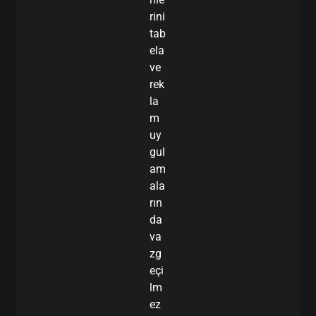
rini
tab
ela
ve
rek
la
m
uy
gul
am
ala
rın
da
va
zg
eçi
lm
ez