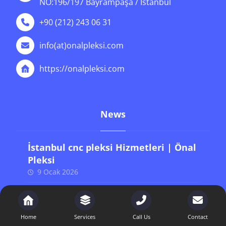
NO:196/197 Bayrampaşa / İstanbul
+90 (212) 243 06 31
info(at)onalpleksi.com
https://onalpleksi.com
News
İstanbul cnc pleksi Hizmetleri | Önal
Pleksi
9 Ocak 2026
İstanbul 5 mm pleksi fiyat
Hizmetleri | Önal Pleksi
Home
Services
Call Us
Contact
9 Ocak 2026