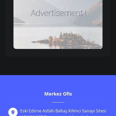
Merkez Ofis
Eski Edirne Asfaltı Baltaş Kilimci Sanayi Sitesi