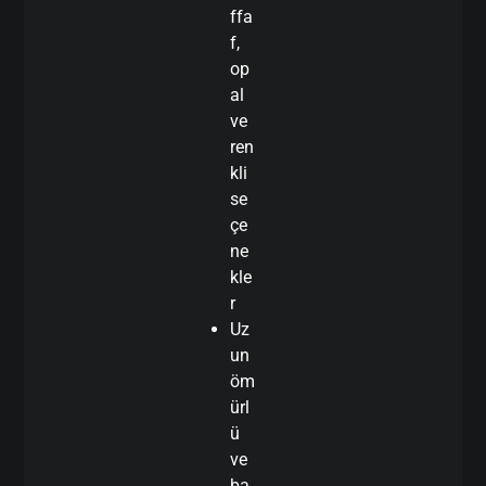
ffa
f,
op
al
ve
ren
kli
se
çe
ne
kle
r
Uz
un
öm
ürl
ü
ve
ba