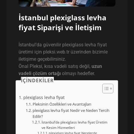
İstanbul plexiglass levha
fiyat Siparişi ve İletişim
İstanbul’da güvenilir plexiglass levha fiyat
üretimi için pleksi.web.tr üzerinden bizimle
iletişime geçebilirsiniz.
Önal Pleksi, kısa vadeli satış değil,
uzun
vadeli çözüm ortağı
olmayı hedefler.
İÇINDEKILER
plexiglass levha fiyat
Pleksinin Özellikleri ve Avantajları
plexiglass levha fiyat Nedir ve Neden Tercih
Edilir?
İstanbul’da plexiglass levha fiyat Üretim
ve Kesim Hizmetleri
plexiglass levha fiyat Nerelerde