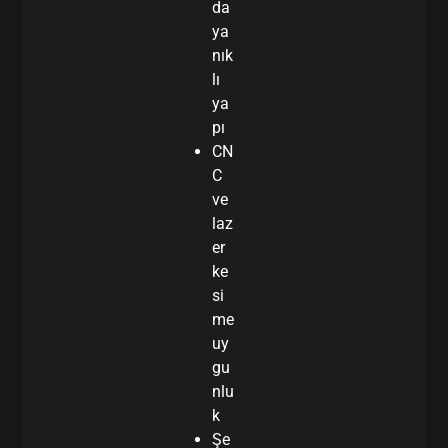
da
ya
nık
lı
ya
pı
CN
C
ve
laz
er
ke
si
me
uy
gu
nlu
k
Şe