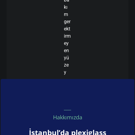
kı
m
ger
ekt
irm
ey
en
yü
ze
y
Hakkımızda
İstanbul’da plexiglass