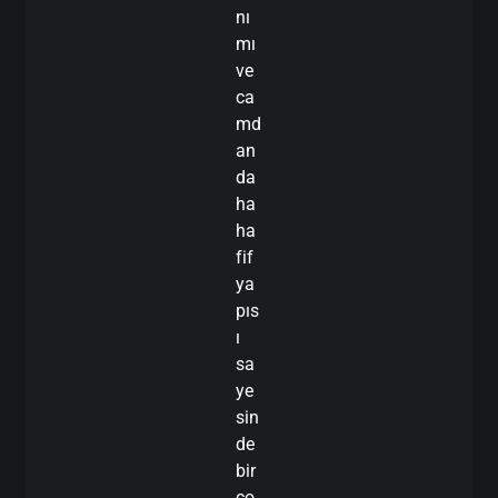
nı
mı
ve
ca
md
an
da
ha
ha
fif
ya
pıs
ı
sa
ye
sin
de
bir
ço