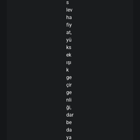
s
lev
ha
fiy
at,
yü
ks
ek
ışı
k
ge
çir
ge
nli
ği,
dar
be
da
ya