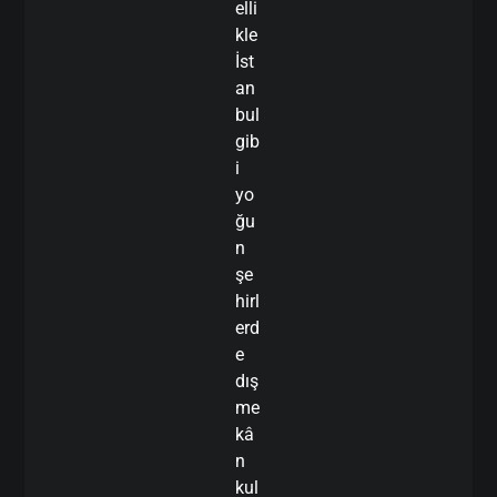
elli
kle
İst
an
bul
gib
i
yo
ğu
n
şe
hirl
erd
e
dış
me
kâ
n
kul