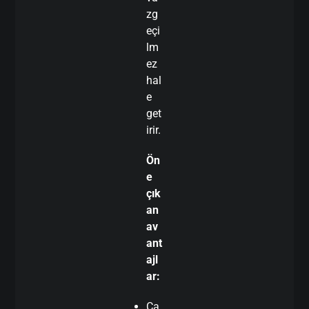
zg
eçi
lm
ez
hal
e
get
irir.
Ön
e
çık
an
av
ant
ajl
ar:
Ca