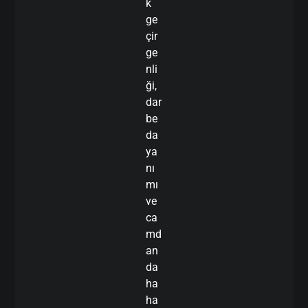
k
ge
çir
ge
nli
ği,
dar
be
da
ya
nı
mı
ve
ca
md
an
da
ha
ha