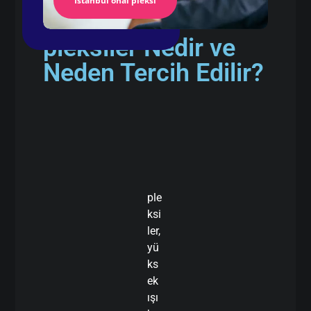
İstanbul önal pleksi
pleksiler Nedir ve
Neden Tercih Edilir?
ple
ksi
ler,
yü
ks
ek
ışı