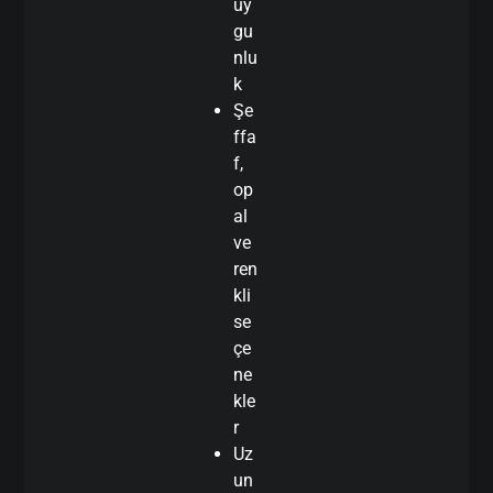
uy
gu
nlu
k
Şe
ffa
f,
op
al
ve
ren
kli
se
çe
ne
kle
r
Uz
un