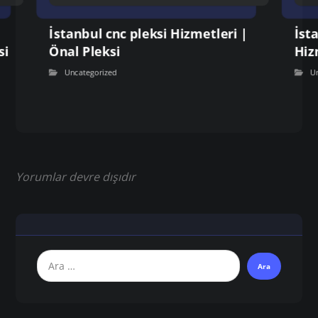
İstanbul cnc pleksi Hizmetleri |
İst
si
Önal Pleksi
Hiz
Uncategorized
U
Yorumlar devre dışıdır