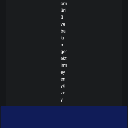
öm
ürl
ü
ve
ba
kı
m
ger
ekt
irm
ey
en
yü
ze
y