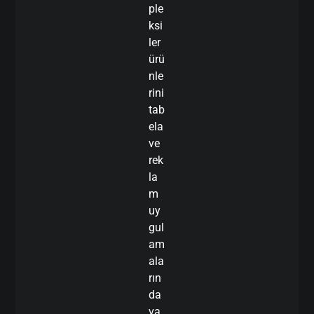
ple
ksi
ler
ürü
nle
rini
tab
ela
ve
rek
la
m
uy
gul
am
ala
rın
da
va