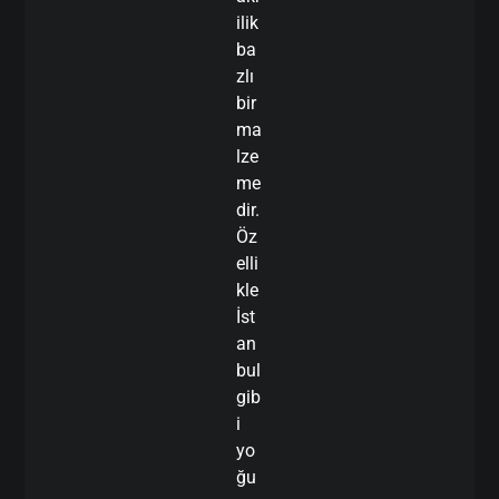
ilik
ba
zlı
bir
ma
lze
me
dir.
Öz
elli
kle
İst
an
bul
gib
i
yo
ğu