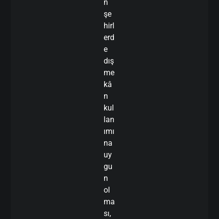
n
şe
hirl
erd
e
dış
me
kâ
n
kul
lan
ımı
na
uy
gu
n
ol
ma
sı,