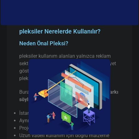
pleksiler Nerelerde Kullanılır?
Neden Önal Pleksi?
pleksiler kullanım alanları yalnızca reklam
sektörüyle sınırlı değildir. İstanbul’da faaliyet
gösteren birçok firma aşağıdaki alanlarda
pleksiler tercih etmektedir:
Burada pazarlama yapmıyorum,
gerçek farkı
söylüyorum
:
İstanbul’da
gerçek üretici
(aracı değil)
Aynı gün / hızlı terminli pleksiler kesim
Proje bazlı teknik destek
Uzun vadeli kullanım için doğru malzeme