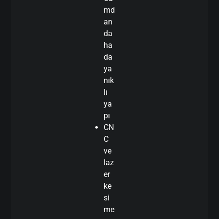
md
an
da
ha
da
ya
nık
lı
ya
pı
CN
C
ve
laz
er
ke
si
me