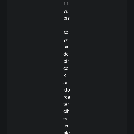
fif
ya
pıs
ı
sa
ye
sin
de
bir
ço
k
se
ktö
rde
ter
cih
edi
len
akr