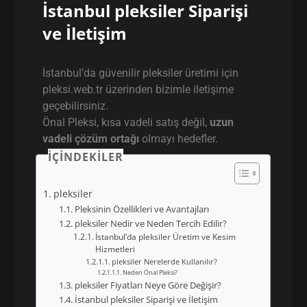
İstanbul pleksiler Siparişi
ve İletişim
İstanbul’da güvenilir pleksiler üretimi için
pleksi.web.tr üzerinden bizimle iletişime
geçebilirsiniz.
Önal Pleksi, kısa vadeli satış değil,
uzun
vadeli çözüm ortağı
olmayı hedefler.
İÇINDEKILER
pleksiler
Pleksinin Özellikleri ve Avantajları
pleksiler Nedir ve Neden Tercih Edilir?
İstanbul’da pleksiler Üretim ve Kesim
Hizmetleri
pleksiler Nerelerde Kullanılır?
Neden Önal Pleksi?
pleksiler Fiyatları Neye Göre Değişir?
İstanbul pleksiler Siparişi ve İletişim