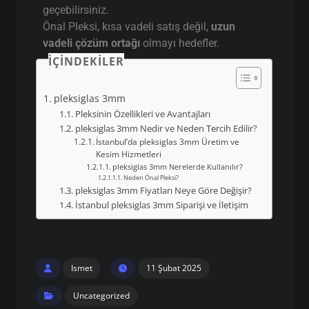
geçebilirsiniz.
Önal Pleksi, kısa vadeli satış değil,
uzun
vadeli çözüm ortağı
olmayı hedefler.
İÇINDEKILER
pleksiglas 3mm
Pleksinin Özellikleri ve Avantajları
pleksiglas 3mm Nedir ve Neden Tercih Edilir?
İstanbul’da pleksiglas 3mm Üretim ve
Kesim Hizmetleri
pleksiglas 3mm Nerelerde Kullanılır?
Neden Önal Pleksi?
pleksiglas 3mm Fiyatları Neye Göre Değişir?
İstanbul pleksiglas 3mm Siparişi ve İletişim
Ismet
11 Şubat 2025
Uncategorized