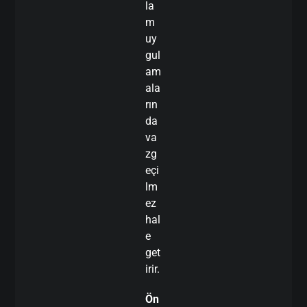
la
m
uy
gul
am
ala
rın
da
va
zg
eçi
lm
ez
hal
e
get
irir.
Ön