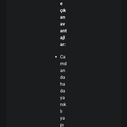
e
çık
an
av
ant
ajl
ar:
Ca
md
an
da
ha
da
ya
nık
lı
ya
pı