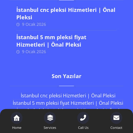
İstanbul cnc pleksi Hizmetleri | Önal
Pleksi
9 Ocak 2026
İstanbul 5 mm pleksi fiyat
Hizmetleri | Önal Pleksi
9 Ocak 2026
Son Yazılar
İstanbul cnc pleksi Hizmetleri | Önal Pleksi
İstanbul 5 mm pleksi fiyat Hizmetleri | Önal Pleksi
İstanbul pleksi gözlük standı Hizmetleri | Önal
Pleksi
İstanbul plexiglass metrekare fiyatları Hizmetleri
Home
Services
Call Us
Contact
| Önal Pleksi