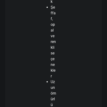
k
Şe
ffa
f,
op
al
ve
ren
kli
se
çe
ne
kle
r
Uz
un
öm
ürl
ü