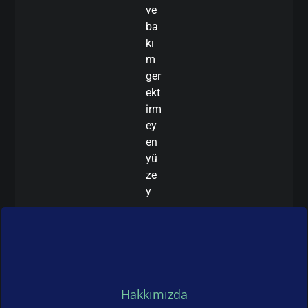
ve
ba
kı
m
ger
ekt
irm
ey
en
yü
ze
y
Hakkımızda