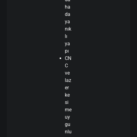
ha
da
ya
nık
lı
ya
pı
CN
C
ve
laz
er
ke
si
me
uy
gu
nlu