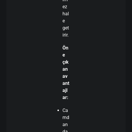
ez
hal
e
get
irir.
Ön
e
çık
an
av
ant
ajl
ar:
Ca
md
an
da