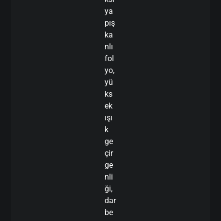
ya
pış
ka
nlı
fol
yo,
yü
ks
ek
ışı
k
ge
çir
ge
nli
ği,
dar
be