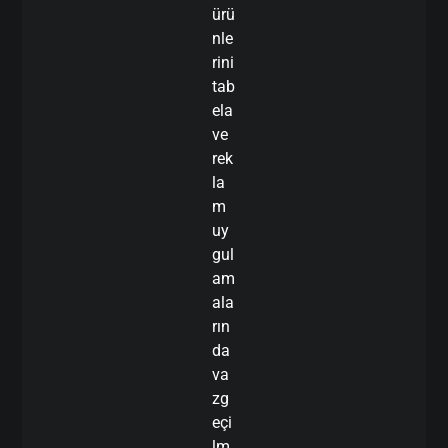
ürü
nle
rini
tab
ela
ve
rek
la
m
uy
gul
am
ala
rın
da
va
zg
eçi
lm