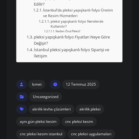
Edilir?
İstanbul’da pleksi yapışkanlı folyo Üretim
ve Kesim Hizmetleri
pleksi yapışkanlı folyo Nerelerde
Kullanılır?
Neden Önal Pleksi?
pleksi yapışkanlı folyo Fiyatları Neye Göre
Değişir?
İstanbul pleksi yapışkanlı folyo Siparişi ve
İletişim
Ismet
12 Temmuz 2025
Uncategorized
akrilik levha çözümleri
akrilik pleksi
aynı gün pleksi kesim
cnc pleksi kesim
cnc pleksi kesim istanbul
cnc pleksi uygulamaları