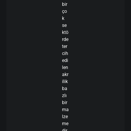
bir
ço
k
se
ktö
rde
ter
cih
edi
len
akr
ilik
ba
zlı
bir
ma
lze
me
dir.