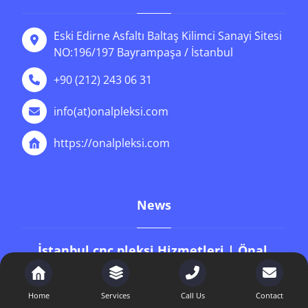
Eski Edirne Asfaltı Baltaş Kilimci Sanayi Sitesi
NO:196/197 Bayrampaşa / İstanbul
+90 (212) 243 06 31
info(at)onalpleksi.com
https://onalpleksi.com
News
İstanbul cnc pleksi Hizmetleri | Önal
Pleksi
9 Ocak 2026
Home
Services
Call Us
Contact