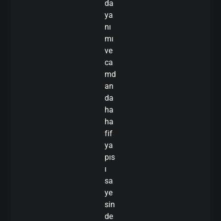
da
ya
nı
mı
ve
ca
md
an
da
ha
ha
fif
ya
pıs
ı
sa
ye
sin
de