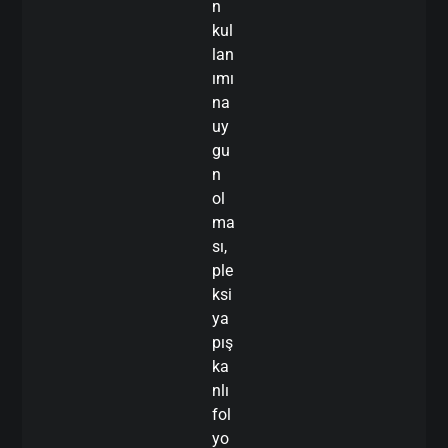
n
kul
lan
ımı
na
uy
gu
n
ol
ma
sı,
ple
ksi
ya
pış
ka
nlı
fol
yo