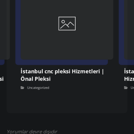
İstanbul cnc pleksi Hizmetleri |
İst
si
Önal Pleksi
Hiz
Uncategorized
U
Yorumlar devre dışıdır