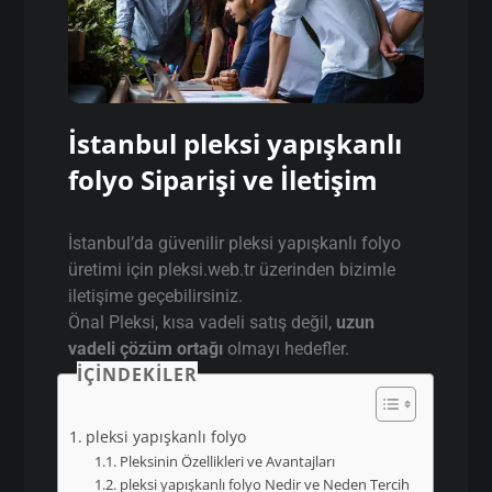
İstanbul pleksi yapışkanlı
folyo Siparişi ve İletişim
İstanbul’da güvenilir pleksi yapışkanlı folyo
üretimi için pleksi.web.tr üzerinden bizimle
iletişime geçebilirsiniz.
Önal Pleksi, kısa vadeli satış değil,
uzun
vadeli çözüm ortağı
olmayı hedefler.
İÇINDEKILER
pleksi yapışkanlı folyo
Pleksinin Özellikleri ve Avantajları
pleksi yapışkanlı folyo Nedir ve Neden Tercih