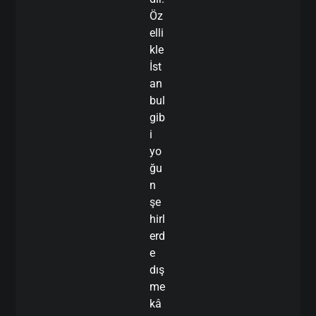
Öz
elli
kle
İst
an
bul
gib
i
yo
ğu
n
şe
hirl
erd
e
dış
me
kâ