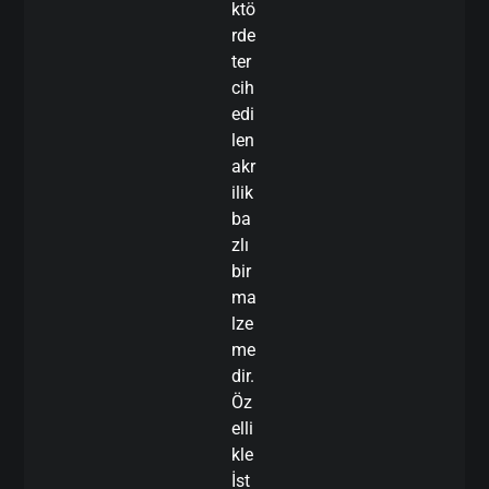
ktö
rde
ter
cih
edi
len
akr
ilik
ba
zlı
bir
ma
lze
me
dir.
Öz
elli
kle
İst