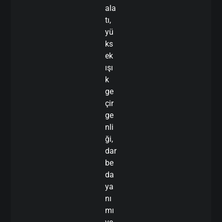
ala
tı,
yü
ks
ek
ışı
k
ge
çir
ge
nli
ği,
dar
be
da
ya
nı
mı