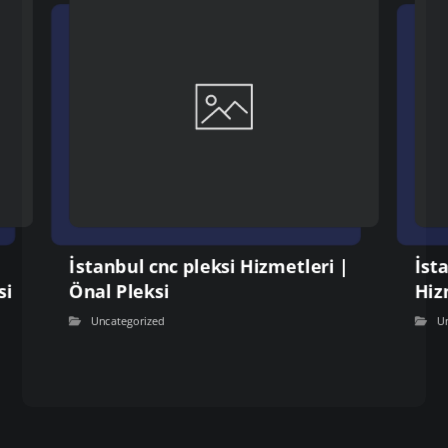
İstanbul cnc pleksi Hizmetleri |
İst
si
Önal Pleksi
Hiz
Uncategorized
U