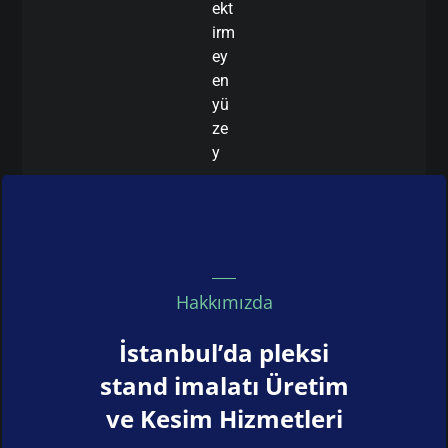
ekt
irm
ey
en
yü
ze
y
Hakkımızda
İstanbul’da pleksi
stand imalatı Üretim
ve Kesim Hizmetleri