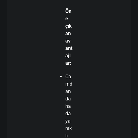
Ön
e
çık
an
av
ant
ajl
ar:
Ca
md
an
da
ha
da
ya
nık
lı