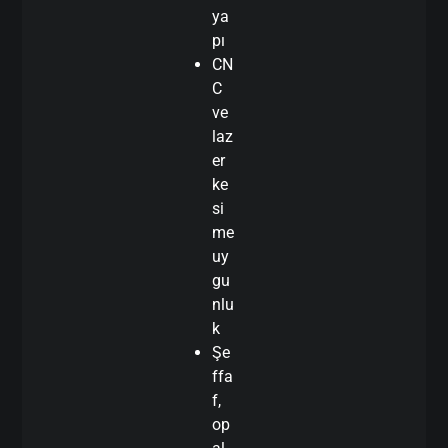
ya
pı
CN
C
ve
laz
er
ke
si
me
uy
gu
nlu
k
Şe
ffa
f,
op