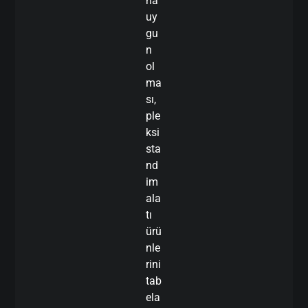
na
uy
gu
n
ol
ma
sı,
ple
ksi
sta
nd
im
ala
tı
ürü
nle
rini
tab
ela