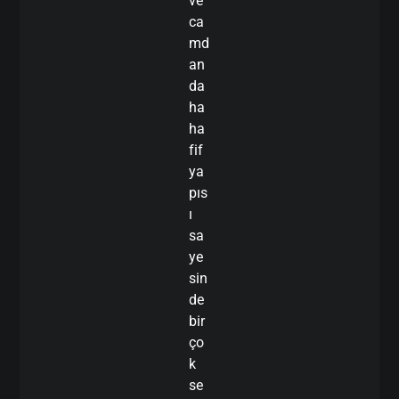
ve
ca
md
an
da
ha
ha
fif
ya
pıs
ı
sa
ye
sin
de
bir
ço
k
se