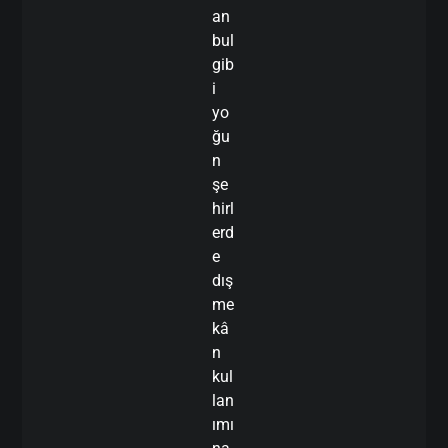
an
bul
gib
i
yo
ğu
n
şe
hirl
erd
e
dış
me
kâ
n
kul
lan
ımı