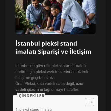
İstanbul pleksi stand
imalatı Siparişi ve İletişim
İstanbul’da güvenilir pleksi stand imalatı
üretimi için pleksi.web.tr üzerinden bizimle
iletişime geçebilirsiniz.
Önal Pleksi, kısa vadeli satış değil,
uzun
vadeli çözüm ortağı
olmayı hedefler.
İÇINDEKILER
pleksi stand imalatı