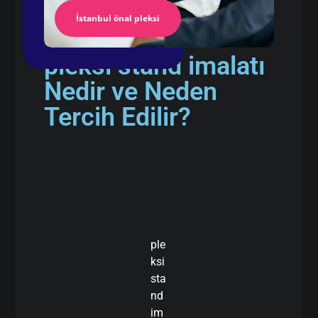
İstanbul önal pleksi
pleksi stand imalatı
Nedir ve Neden
Tercih Edilir?
ple
ksi
sta
nd
im