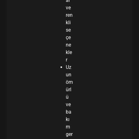
al
ve
ren
kli
se
çe
ne
kle
r
Uz
un
öm
ürl
ü
ve
ba
kı
m
ger