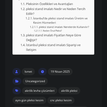
Pleksinin Özellikleri ve Avantajları
pleksi stand imalatı Nedir ve Neden Tercih
Edilir?
İstanbul’da pleksi stand imalatı Üretim ve
Kesim Hizmetleri
pleksi stand imalatı Nerelerde Kullanılır?
Neden Önal Pleksi?
pleksi stand imalatı Fiyatları Neye Göre
Değişir?
İstanbul pleksi stand imalatı Siparişi ve
İletişim
Ismet
19 Nisan 2025
Uncategorized
akrilik levha çözümleri
akrilik pleksi
aynı gün pleksi kesim
cnc pleksi kesim