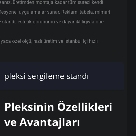
sanız, üretimden montaja kadar tüm süreci kendi
ofesyonel uygulamalar sunar. Reklam, tabela, mimari
e standı, estetik görünümü ve dayanıklılığıyla öne
ca özel ölçü, hızlı üretim ve İstanbul içi hızlı
pleksi sergileme standı
Pleksinin Özellikleri
ve Avantajları