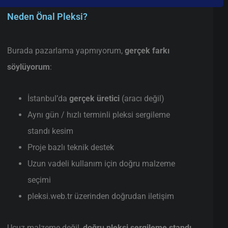
Neden Önal Pleksi?
Burada pazarlama yapmıyorum,
gerçek farkı
söylüyorum
:
İstanbul’da
gerçek üretici
(aracı değil)
Aynı gün / hızlı terminli pleksi sergileme
standı kesim
Proje bazlı teknik destek
Uzun vadeli kullanım için doğru malzeme
seçimi
pleksi.web.tr üzerinden doğrudan iletişim
Ucuz malzeme değil,
doğru pleksi sergileme standı