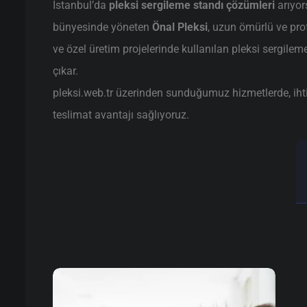
İstanbul’da
pleksi sergileme standı çözümleri
arıyor
bünyesinde yöneten
Önal Pleksi
, uzun ömürlü ve pr
ve özel üretim projelerinde kullanılan pleksi sergilem
çıkar.
pleksi.web.tr üzerinden sunduğumuz hizmetlerde, ihtiya
teslimat avantajı sağlıyoruz.