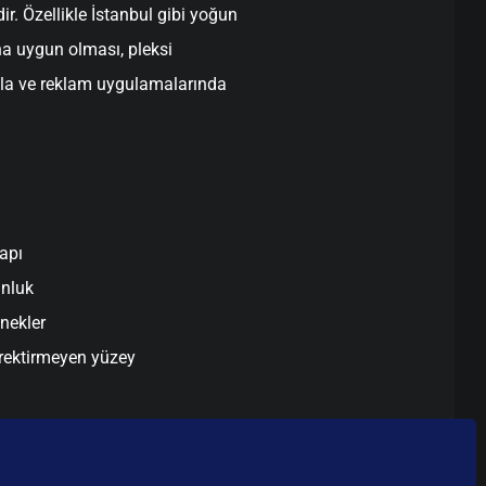
ir. Özellikle İstanbul gibi yoğun
na uygun olması, pleksi
bela ve reklam uygulamalarında
apı
unluk
enekler
rektirmeyen yüzey