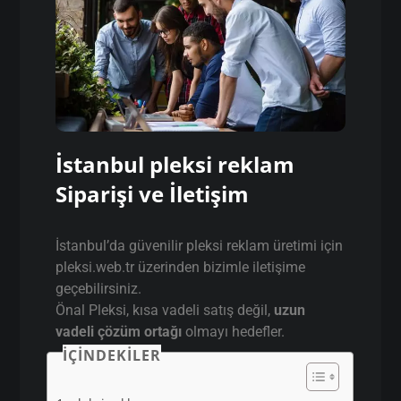
İstanbul pleksi reklam
Siparişi ve İletişim
İstanbul’da güvenilir pleksi reklam üretimi için
pleksi.web.tr üzerinden bizimle iletişime
geçebilirsiniz.
Önal Pleksi, kısa vadeli satış değil,
uzun
vadeli çözüm ortağı
olmayı hedefler.
İÇINDEKILER