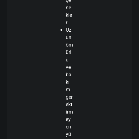
çe
ne
kle
r
Uz
un
öm
ürl
ü
ve
ba
kı
m
ger
ekt
irm
ey
en
yü