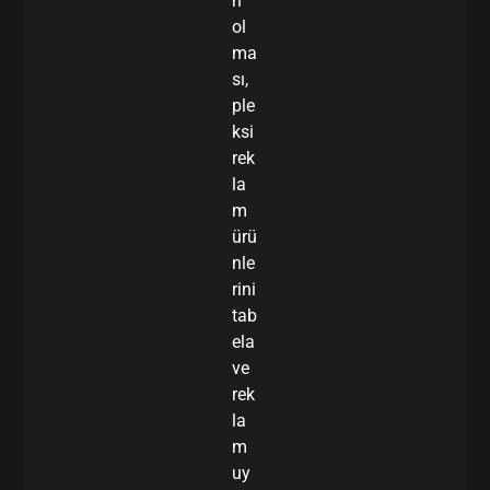
n
ol
ma
sı,
ple
ksi
rek
la
m
ürü
nle
rini
tab
ela
ve
rek
la
m
uy