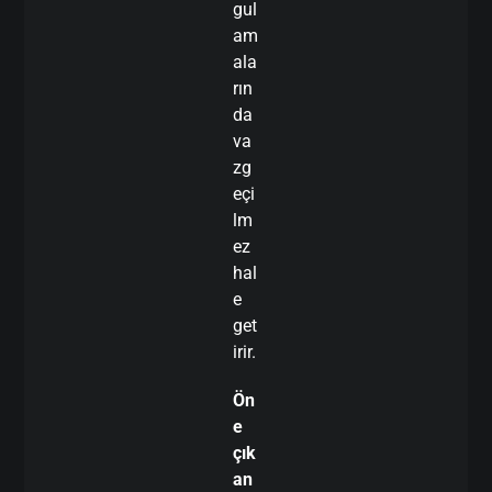
gul
am
ala
rın
da
va
zg
eçi
lm
ez
hal
e
get
irir.
Ön
e
çık
an