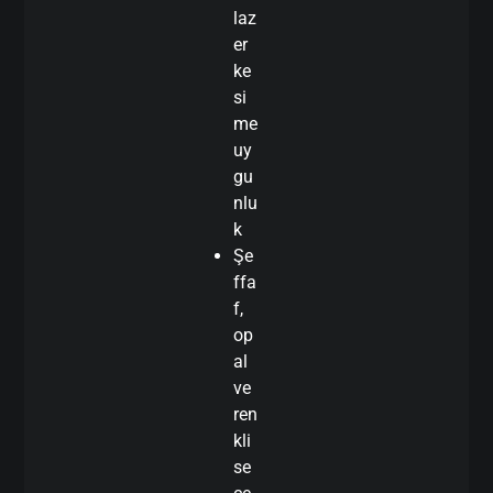
laz
er
ke
si
me
uy
gu
nlu
k
Şe
ffa
f,
op
al
ve
ren
kli
se