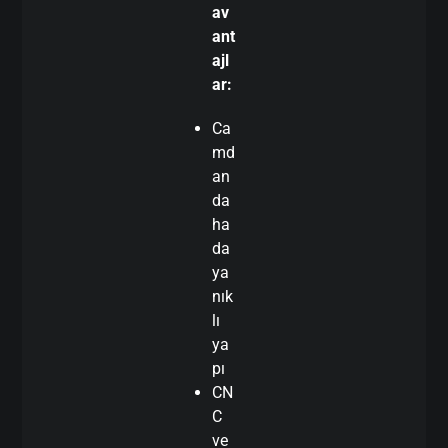
av
ant
ajl
ar:
Ca
md
an
da
ha
da
ya
nık
lı
ya
pı
CN
C
ve