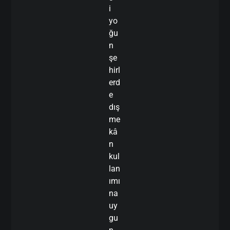
i
yo
ğu
n
şe
hirl
erd
e
dış
me
kâ
n
kul
lan
ımı
na
uy
gu