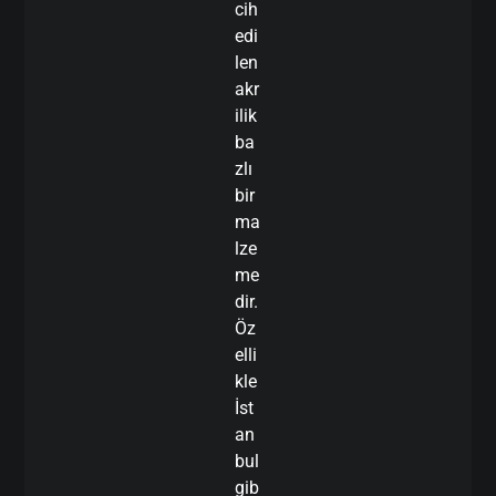
cih
edi
len
akr
ilik
ba
zlı
bir
ma
lze
me
dir.
Öz
elli
kle
İst
an
bul
gib