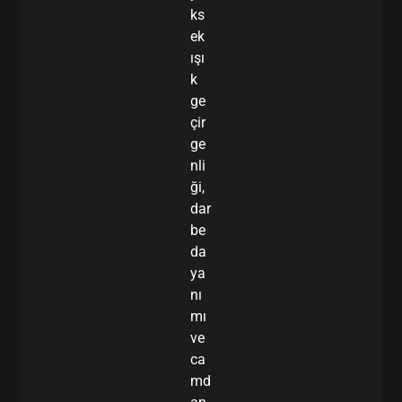
ks
ek
ışı
k
ge
çir
ge
nli
ği,
dar
be
da
ya
nı
mı
ve
ca
md