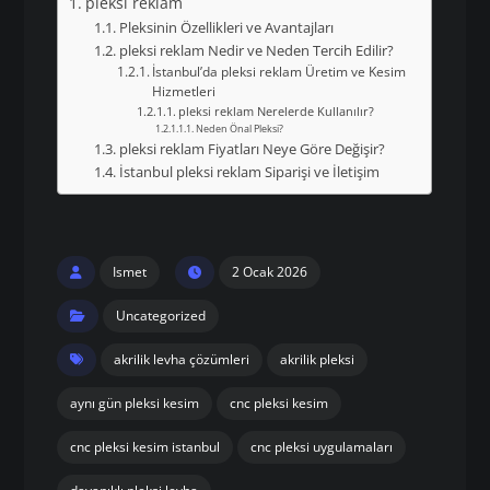
pleksi reklam
Pleksinin Özellikleri ve Avantajları
pleksi reklam Nedir ve Neden Tercih Edilir?
İstanbul’da pleksi reklam Üretim ve Kesim
Hizmetleri
pleksi reklam Nerelerde Kullanılır?
Neden Önal Pleksi?
pleksi reklam Fiyatları Neye Göre Değişir?
İstanbul pleksi reklam Siparişi ve İletişim
Ismet
2 Ocak 2026
Uncategorized
akrilik levha çözümleri
akrilik pleksi
aynı gün pleksi kesim
cnc pleksi kesim
cnc pleksi kesim istanbul
cnc pleksi uygulamaları