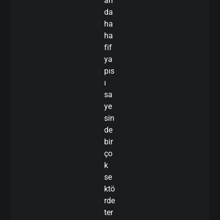
an
da
ha
ha
fif
ya
pıs
ı
sa
ye
sin
de
bir
ço
k
se
ktö
rde
ter