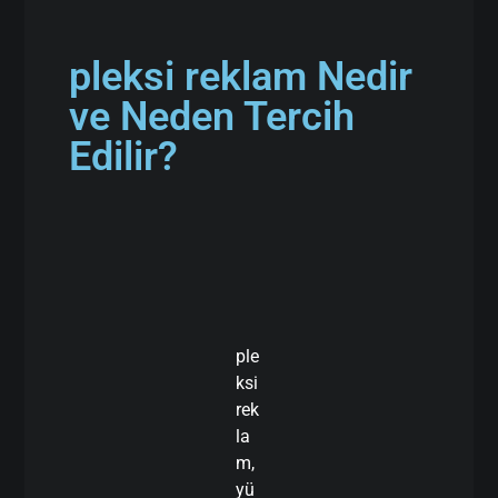
pleksi reklam Nedir
ve Neden Tercih
Edilir?
ple
ksi
rek
la
m,
yü