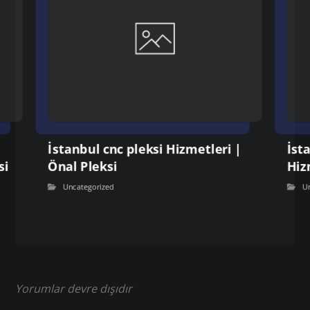
İstanbul cnc pleksi Hizmetleri |
İst
si
Önal Pleksi
Hiz
Uncategorized
U
Yorumlar devre dışıdır