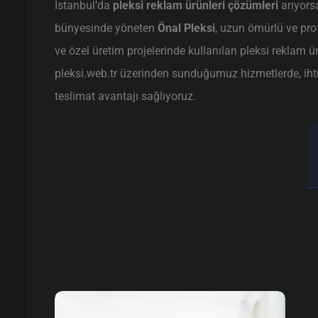
İstanbul’da
pleksi reklam ürünleri çözümleri
arıyors
bünyesinde yöneten
Önal Pleksi
, uzun ömürlü ve pr
ve özel üretim projelerinde kullanılan pleksi reklam ür
pleksi.web.tr üzerinden sunduğumuz hizmetlerde, ihtiya
teslimat avantajı sağlıyoruz.