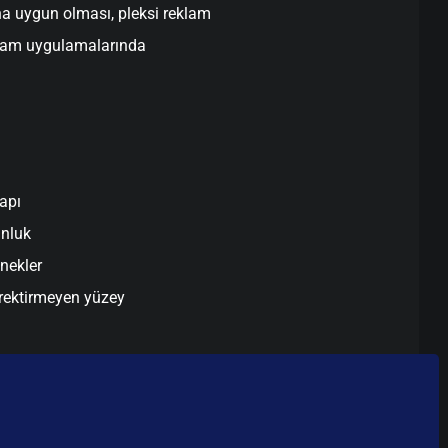
na uygun olması, pleksi reklam
eklam uygulamalarında
apı
unluk
enekler
rektirmeyen yüzey