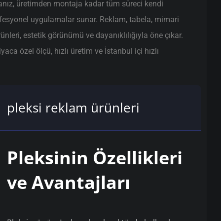
anız, üretimden montaja kadar tüm süreci kendi
ofesyonel uygulamalar sunar. Reklam, tabela, mimari
ünleri, estetik görünümü ve dayanıklılığıyla öne çıkar.
ca özel ölçü, hızlı üretim ve İstanbul içi hızlı
pleksi reklam ürünleri
Pleksinin Özellikleri
ve Avantajları