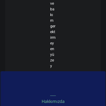
ve
ba
kı
m
ger
ekt
irm
ey
en
yü
ze
y
Hakkımızda