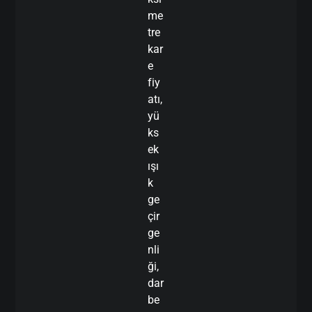
me
tre
kar
e
fiy
atı,
yü
ks
ek
ışı
k
ge
çir
ge
nli
ği,
dar
be