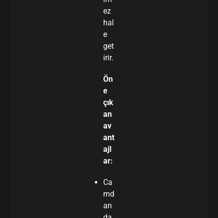
ez
hal
e
get
irir.
Ön
e
çık
an
av
ant
ajl
ar:
Ca
md
an
da