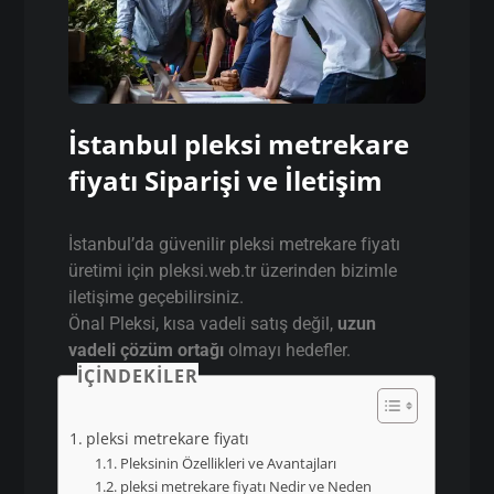
İstanbul pleksi metrekare
fiyatı Siparişi ve İletişim
İstanbul’da güvenilir pleksi metrekare fiyatı
üretimi için pleksi.web.tr üzerinden bizimle
iletişime geçebilirsiniz.
Önal Pleksi, kısa vadeli satış değil,
uzun
vadeli çözüm ortağı
olmayı hedefler.
İÇINDEKILER
pleksi metrekare fiyatı
Pleksinin Özellikleri ve Avantajları
pleksi metrekare fiyatı Nedir ve Neden