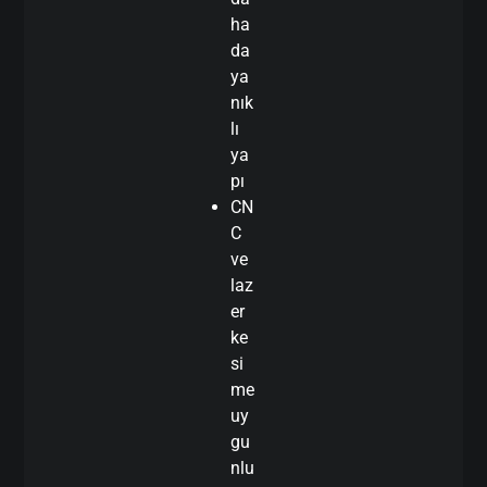
ha
da
ya
nık
lı
ya
pı
CN
C
ve
laz
er
ke
si
me
uy
gu
nlu