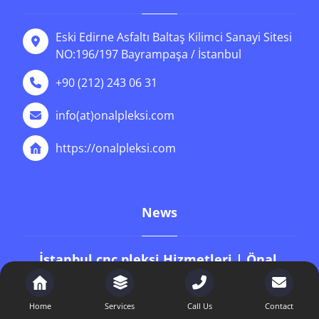
Eski Edirne Asfaltı Baltaş Kilimci Sanayi Sitesi
NO:196/197 Bayrampaşa / İstanbul
+90 (212) 243 06 31
info(at)onalpleksi.com
https://onalpleksi.com
News
İstanbul cnc pleksi Hizmetleri | Önal
Pleksi
9 Ocak 2026
Home
Services
Call Us
Contact