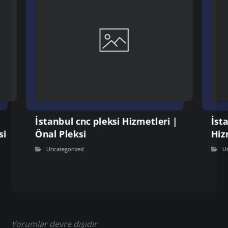
İstanbul cnc pleksi Hizmetleri |
İst
si
Önal Pleksi
Hiz
Uncategorized
U
Yorumlar devre dışıdır