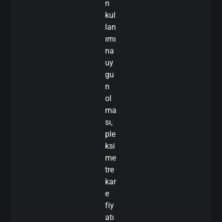
n
kul
lan
ımı
na
uy
gu
n
ol
ma
sı,
ple
ksi
me
tre
kar
e
fiy
atı