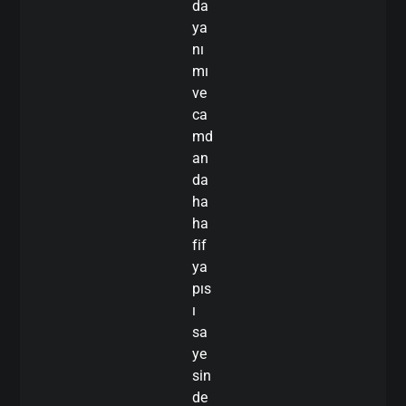
da
ya
nı
mı
ve
ca
md
an
da
ha
ha
fif
ya
pıs
ı
sa
ye
sin
de