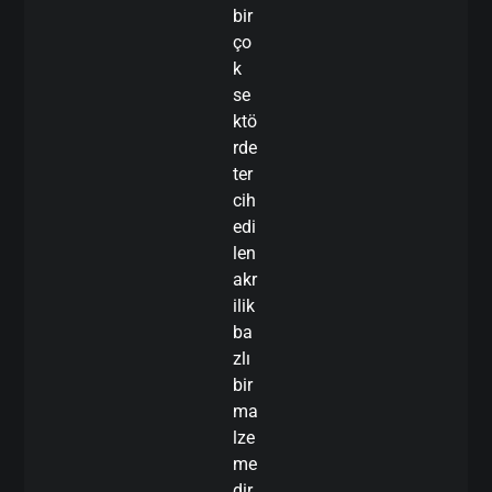
bir
ço
k
se
ktö
rde
ter
cih
edi
len
akr
ilik
ba
zlı
bir
ma
lze
me
dir.