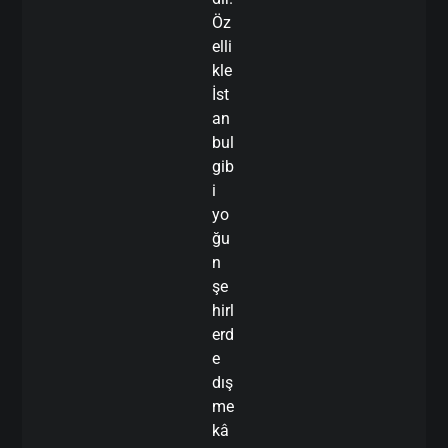
Öz
elli
kle
İst
an
bul
gib
i
yo
ğu
n
şe
hirl
erd
e
dış
me
kâ