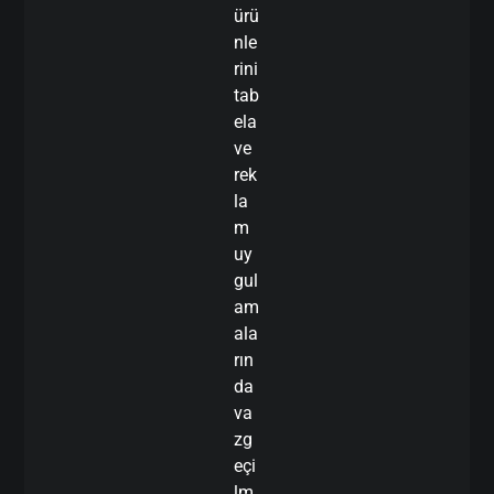
ürü
nle
rini
tab
ela
ve
rek
la
m
uy
gul
am
ala
rın
da
va
zg
eçi
lm