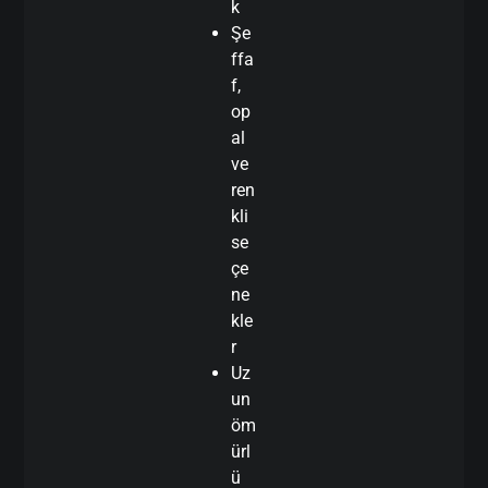
k
Şe
ffa
f,
op
al
ve
ren
kli
se
çe
ne
kle
r
Uz
un
öm
ürl
ü