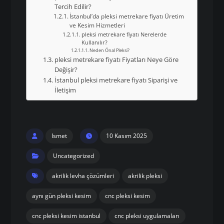
Tercih Edilir?
İstanbul’da pleksi metrekare fiyatı Üretim
ve Kesim Hizmetleri
pleksi metrekare fiyatı Nerelerde
Kullanılır?
Neden Önal Pleksi?
pleksi metrekare fiyatı Fiyatları Neye Göre
Değişir?
İstanbul pleksi metrekare fiyatı Siparişi ve
İletişim
Ismet
10 Kasım 2025
Uncategorized
akrilik levha çözümleri
akrilik pleksi
aynı gün pleksi kesim
cnc pleksi kesim
cnc pleksi kesim istanbul
cnc pleksi uygulamaları