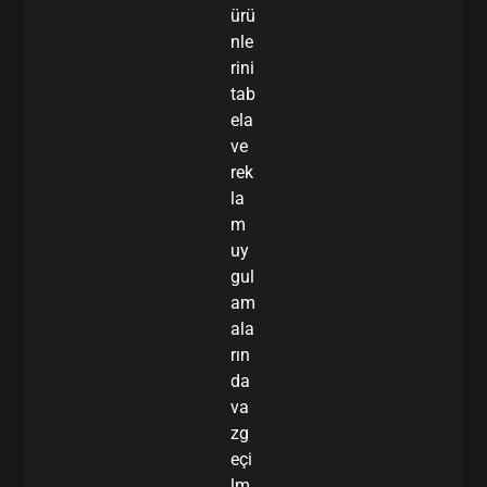
ürü
nle
rini
tab
ela
ve
rek
la
m
uy
gul
am
ala
rın
da
va
zg
eçi
lm