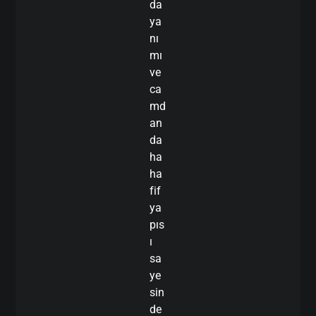
da
ya
nı
mı
ve
ca
md
an
da
ha
ha
fif
ya
pıs
ı
sa
ye
sin
de