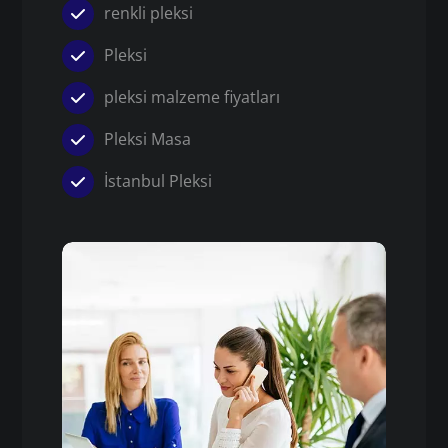
renkli pleksi
Pleksi
pleksi malzeme fiyatları
Pleksi Masa
İstanbul Pleksi