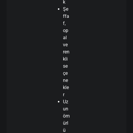
k
Şe
ffa
f,
op
al
ve
ren
kli
se
çe
ne
kle
r
Uz
un
öm
ürl
ü