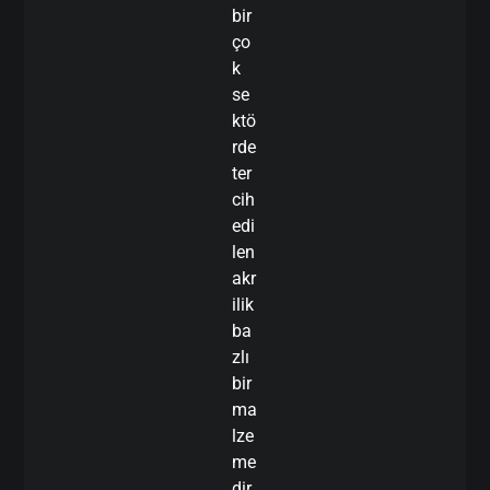
bir
ço
k
se
ktö
rde
ter
cih
edi
len
akr
ilik
ba
zlı
bir
ma
lze
me
dir.