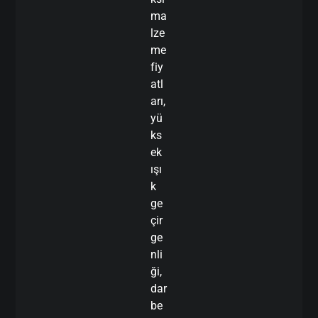
ma
lze
me
fiy
atl
arı,
yü
ks
ek
ışı
k
ge
çir
ge
nli
ği,
dar
be