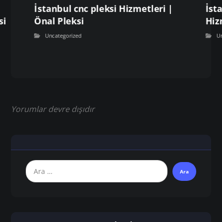
İstanbul cnc pleksi Hizmetleri |
İst
si
Önal Pleksi
Hiz
Uncategorized
U
Yorumlar devre dışıdır