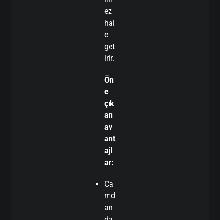
ez
hal
e
get
irir.
Ön
e
çık
an
av
ant
ajl
ar:
Ca
md
an
da