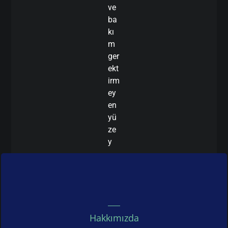
ve
ba
kı
m
ger
ekt
irm
ey
en
yü
ze
y
Hakkımızda