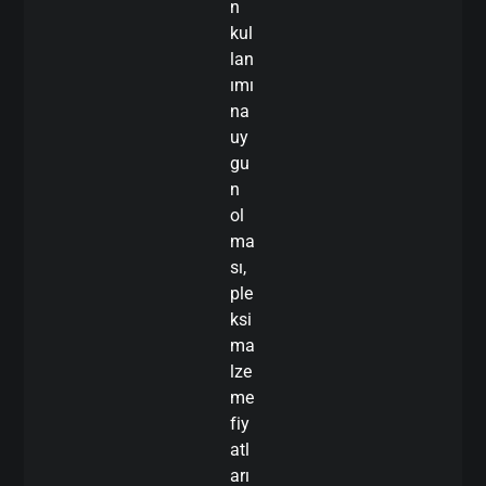
n
kul
lan
ımı
na
uy
gu
n
ol
ma
sı,
ple
ksi
ma
lze
me
fiy
atl
arı