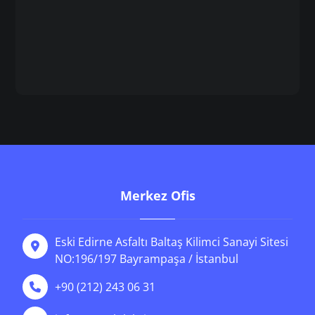
Merkez Ofis
Eski Edirne Asfaltı Baltaş Kilimci Sanayi Sitesi
NO:196/197 Bayrampaşa / İstanbul
+90 (212) 243 06 31