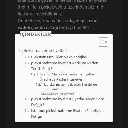
İstanbul’da güvenilir pleksi malzeme fiyatları
üretimi için pleksi.web.tr üzerinden bizimle
iletişime geçebilirsiniz.
Önal Pleksi, kısa vadeli satış değil,
uzun
vadeli çözüm ortağı
olmayı hedefler.
İÇINDEKILER
pleksi malzeme fiyatları
Pleksinin Özellikleri ve Avantajları
pleksi malzeme fiyatları Nedir ve Neden
Tercih Edilir?
İstanbul’da pleksi malzeme fiyatları
Üretim ve Kesim Hizmetleri
pleksi malzeme fiyatları Nerelerde
Kullanılır?
Neden Önal Pleksi?
pleksi malzeme fiyatları Fiyatları Neye Göre
Değişir?
İstanbul pleksi malzeme fiyatları Siparişi ve
İletişim