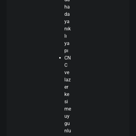
ha
da
ya
nık
lı
ya
pı
CN
C
ve
laz
er
ke
si
me
uy
gu
nlu