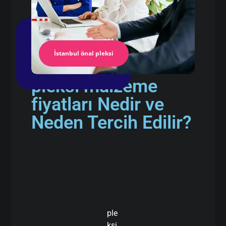
İstanbul önal pleksi
pleksi malzeme
fiyatları Nedir ve
Neden Tercih Edilir?
ple
ksi