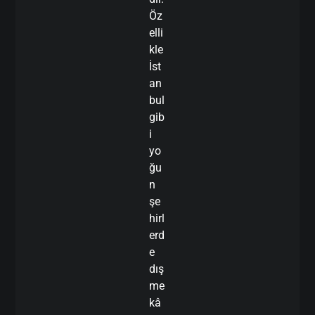
Öz
elli
kle
İst
an
bul
gib
i
yo
ğu
n
şe
hirl
erd
e
dış
me
kâ