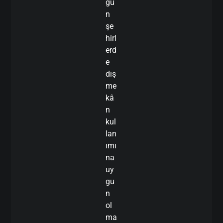
ğu
n
şe
hirl
erd
e
dış
me
kâ
n
kul
lan
ımı
na
uy
gu
n
ol
ma