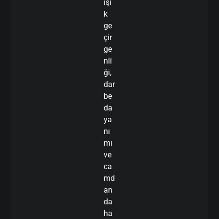
ışı
k
ge
çir
ge
nli
ği,
dar
be
da
ya
nı
mı
ve
ca
md
an
da
ha