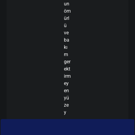
un
öm
ürl
ü
ve
ba
kı
m
ger
ekt
irm
ey
en
yü
ze
y