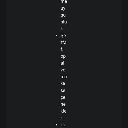
me
uy
gu
nlu
k
Şe
ffa
f,
op
al
ve
ren
kli
se
çe
ne
kle
r
Uz