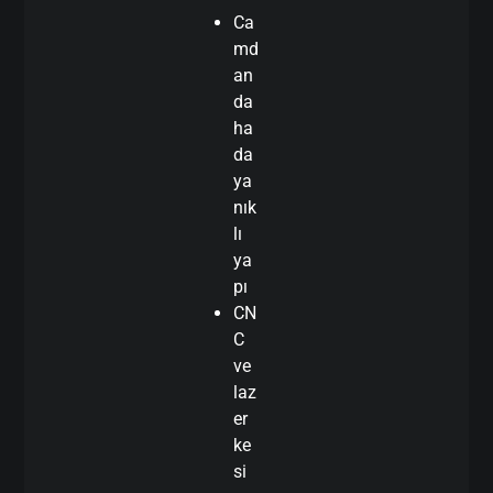
Ca
md
an
da
ha
da
ya
nık
lı
ya
pı
CN
C
ve
laz
er
ke
si