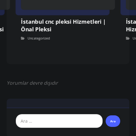
İstanbul cnc pleksi Hizmetleri |
İst
si
Önal Pleksi
Hiz
Uncategorized
U
Yorumlar devre dışıdır