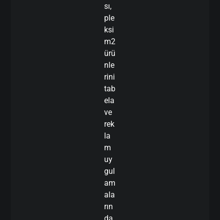
sı,
ple
ksi
m2
ürü
nle
rini
tab
ela
ve
rek
la
m
uy
gul
am
ala
rın
da