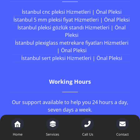
İstanbul cnc pleksi Hizmetleri | Önal Pleksi
İstanbul 5 mm pleksi fiyat Hizmetleri | Önal Pleksi
İstanbul pleksi gözlük standı Hizmetleri | Önal
Pleksi
İstanbul plexiglass metrekare fiyatları Hizmetleri
| Önal Pleksi
İstanbul sert pleksi Hizmetleri | Önal Pleksi
Working Hours
Our support available to help you 24 hours a day,
seven days a week.
8AM - 4PM
Monday to Friday
Home
Services
Call Us
Contact
8AM - 1PM
Saturday