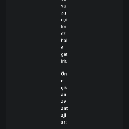
va
zg
eçi
lm
ez
hal
e
get
irir.
Ön
e
çık
an
av
ant
ajl
ar: