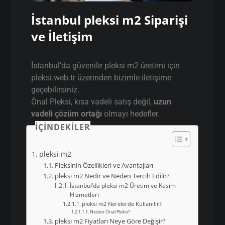
İstanbul pleksi m2 Siparişi
ve İletişim
İstanbul’da güvenilir pleksi m2 üretimi için
pleksi.web.tr üzerinden bizimle iletişime
geçebilirsiniz.
Önal Pleksi, kısa vadeli satış değil,
uzun
vadeli çözüm ortağı
olmayı hedefler.
İÇINDEKILER
pleksi m2
Pleksinin Özellikleri ve Avantajları
pleksi m2 Nedir ve Neden Tercih Edilir?
İstanbul’da pleksi m2 Üretim ve Kesim
Hizmetleri
pleksi m2 Nerelerde Kullanılır?
Neden Önal Pleksi?
pleksi m2 Fiyatları Neye Göre Değişir?