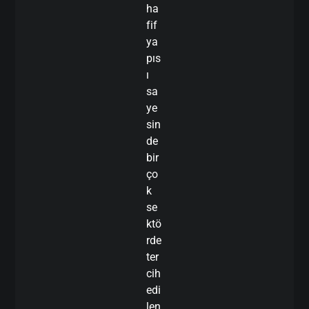
ha
fif
ya
pıs
ı
sa
ye
sin
de
bir
ço
k
se
ktö
rde
ter
cih
edi
len