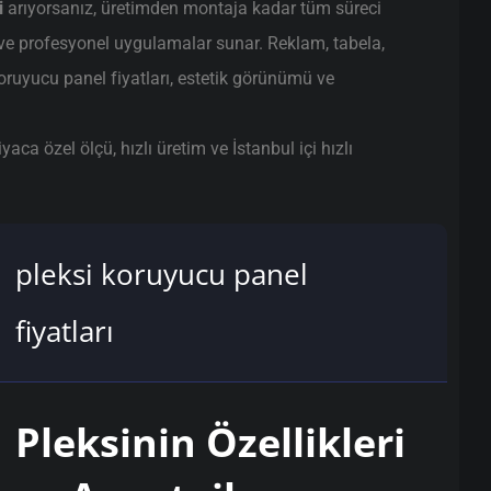
i
arıyorsanız, üretimden montaja kadar tüm süreci
ve profesyonel uygulamalar sunar. Reklam, tabela,
koruyucu panel fiyatları, estetik görünümü ve
ca özel ölçü, hızlı üretim ve İstanbul içi hızlı
pleksi koruyucu panel
fiyatları
Pleksinin Özellikleri