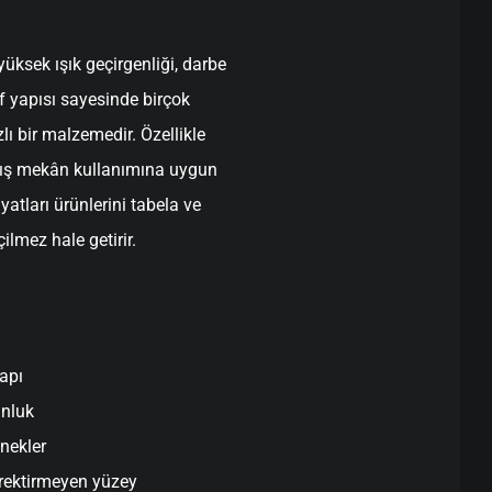
yüksek ışık geçirgenliği, darbe
 yapısı sayesinde birçok
zlı bir malzemedir. Özellikle
 dış mekân kullanımına uygun
yatları ürünlerini tabela ve
lmez hale getirir.
apı
unluk
enekler
rektirmeyen yüzey