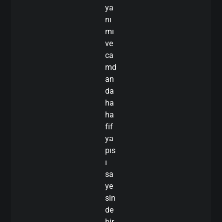
ya
nı
mı
ve
ca
md
an
da
ha
ha
fif
ya
pıs
ı
sa
ye
sin
de
bir