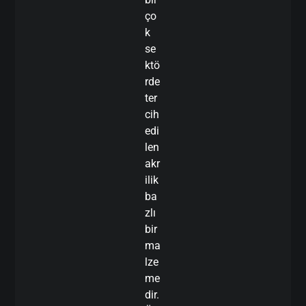
ço
k
se
ktö
rde
ter
cih
edi
len
akr
ilik
ba
zlı
bir
ma
lze
me
dir.