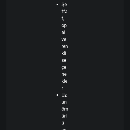
Şe
ffa
f,
op
al
ve
ren
kli
se
çe
ne
kle
r
Uz
un
öm
ürl
ü
ve