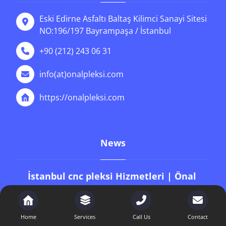
Eski Edirne Asfaltı Baltaş Kilimci Sanayi Sitesi
NO:196/197 Bayrampaşa / İstanbul
+90 (212) 243 06 31
info(at)onalpleksi.com
https://onalpleksi.com
News
İstanbul cnc pleksi Hizmetleri | Önal
Pleksi
9 Ocak 2026
Home
Services
Call Us
Contact
İstanbul 5 mm pleksi fiyat