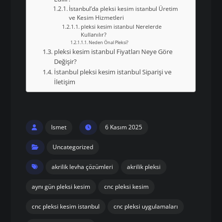
İstanbul’da pleksi kesim istanbul Üretim
ve Kesim Hizmetleri
pleksi kesim istanbul Nerelerde
Kullanılır?
Neden Önal Pleksi?
pleksi kesim istanbul Fiyatları Neye Göre
Değişir?
İstanbul pleksi kesim istanbul Siparişi ve
İletişim
Ismet
6 Kasım 2025
Uncategorized
akrilik levha çözümleri
akrilik pleksi
aynı gün pleksi kesim
cnc pleksi kesim
cnc pleksi kesim istanbul
cnc pleksi uygulamaları