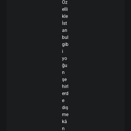
Öz
elli
kle
İst
an
bul
gib
i
yo
ğu
n
şe
hirl
erd
e
dış
me
kâ
n