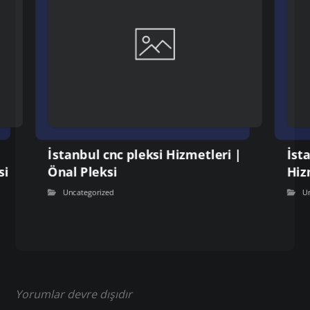
İstanbul cnc pleksi Hizmetleri |
İst
si
Önal Pleksi
Hiz
Uncategorized
U
Yorumlar devre dışıdır