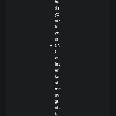
ha
da
ya
nık
lı
ya
pı
CN
C
ve
laz
er
ke
si
me
uy
gu
nlu
k