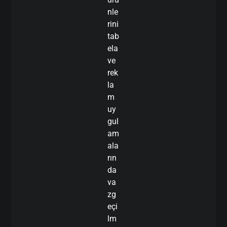
nle
rini
tab
ela
ve
rek
la
m
uy
gul
am
ala
rın
da
va
zg
eçi
lm