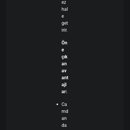
ez
hal
e
get
irir.
Ön
e
çık
an
av
ant
ajl
ar:
Ca
md
an
da