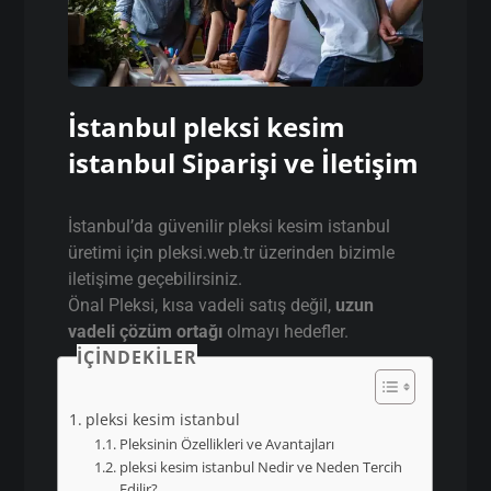
İstanbul pleksi kesim
istanbul Siparişi ve İletişim
İstanbul’da güvenilir pleksi kesim istanbul
üretimi için pleksi.web.tr üzerinden bizimle
iletişime geçebilirsiniz.
Önal Pleksi, kısa vadeli satış değil,
uzun
vadeli çözüm ortağı
olmayı hedefler.
İÇINDEKILER
pleksi kesim istanbul
Pleksinin Özellikleri ve Avantajları
pleksi kesim istanbul Nedir ve Neden Tercih
Edilir?