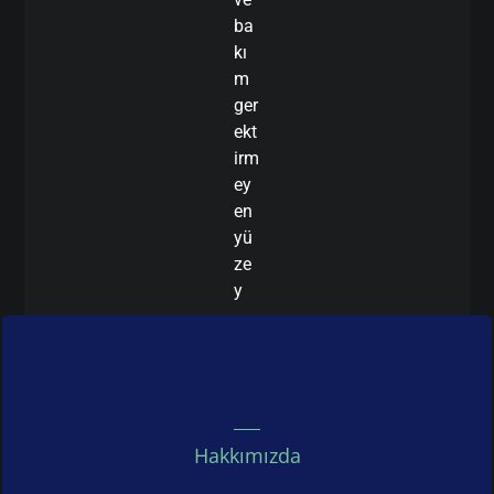
ba
kı
m
ger
ekt
irm
ey
en
yü
ze
y
Hakkımızda