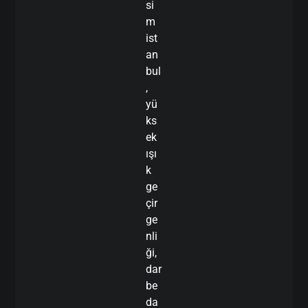
si
m
ist
an
bul
,
yü
ks
ek
ışı
k
ge
çir
ge
nli
ği,
dar
be
da