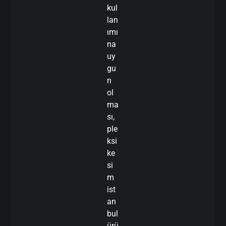
kul
lan
ımı
na
uy
gu
n
ol
ma
sı,
ple
ksi
ke
si
m
ist
an
bul
ürü