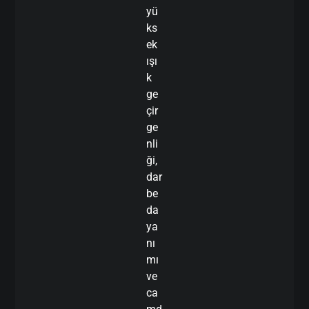
yü
ks
ek
ışı
k
ge
çir
ge
nli
ği,
dar
be
da
ya
nı
mı
ve
ca