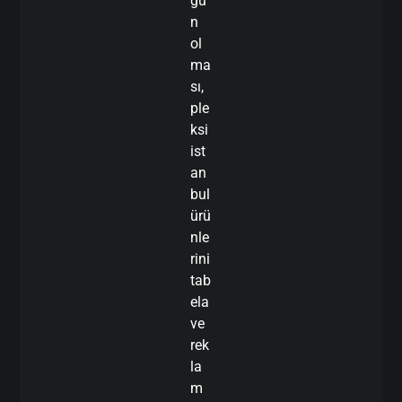
gu
n
ol
ma
sı,
ple
ksi
ist
an
bul
ürü
nle
rini
tab
ela
ve
rek
la
m