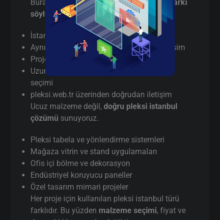
Burada pazarlama yapmıyorum,
gerçek farkı
söylüyorum
:
İstanbul’da
gerçek üretici
(aracı değil)
Aynı gün / hızlı terminli pleksi istanbul kesim
Proje bazlı teknik destek
Uzun vadeli kullanım için doğru malzeme
seçimi
pleksi.web.tr üzerinden doğrudan iletişim
Ucuz malzeme değil,
doğru pleksi istanbul
çözümü
sunuyoruz.
Pleksi tabela ve yönlendirme sistemleri
Mağaza vitrin ve stand uygulamaları
Ofis içi bölme ve dekorasyon
Endüstriyel koruyucu paneller
Özel tasarım mimari projeler
Her proje için kullanılan pleksi istanbul türü
farklıdır. Bu yüzden
malzeme seçimi
, fiyat ve