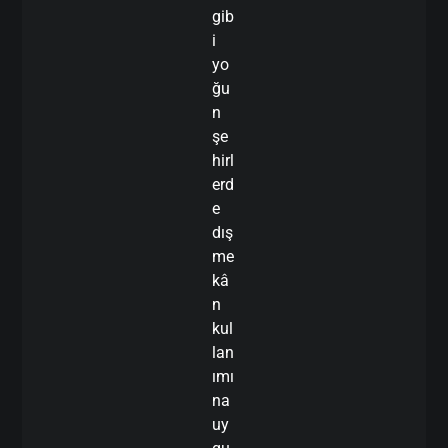
gib
i
yo
ğu
n
şe
hirl
erd
e
dış
me
kâ
n
kul
lan
ımı
na
uy