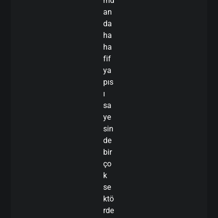
md
an
da
ha
ha
fif
ya
pıs
ı
sa
ye
sin
de
bir
ço
k
se
ktö
rde