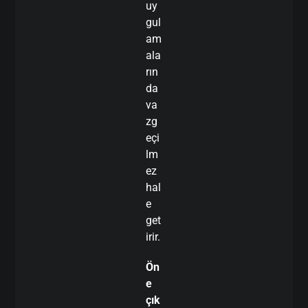
uy
gul
am
ala
rın
da
va
zg
eçi
lm
ez
hal
e
get
irir.
Ön
e
çık