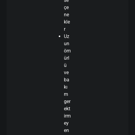
se
çe
ne
kle
r
Uz
un
öm
ürl
ü
ve
ba
kı
m
ger
ekt
irm
ey
en