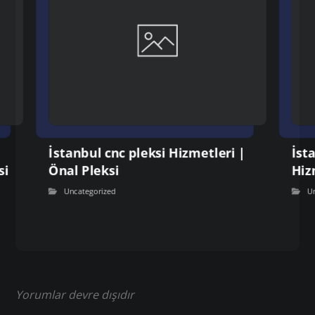
İstanbul cnc pleksi Hizmetleri |
İst
si
Önal Pleksi
Hiz
Uncategorized
U
Yorumlar devre dışıdır