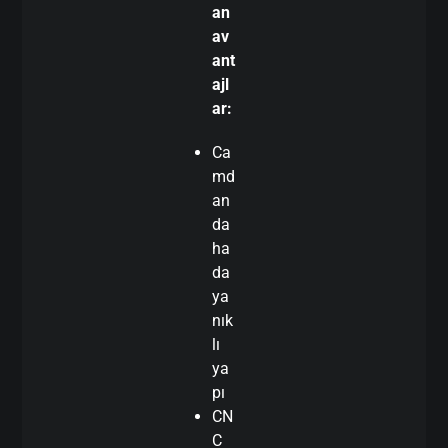
an
av
ant
ajl
ar:
Ca
md
an
da
ha
da
ya
nık
lı
ya
pı
CN
C