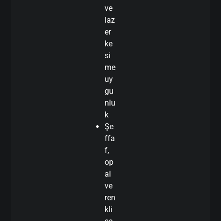
ve
laz
er
ke
si
me
uy
gu
nlu
k
Şe
ffa
f,
op
al
ve
ren
kli