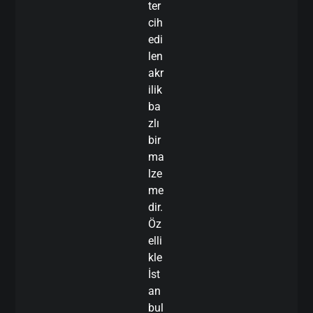
ter
cih
edi
len
akr
ilik
ba
zlı
bir
ma
lze
me
dir.
Öz
elli
kle
İst
an
bul