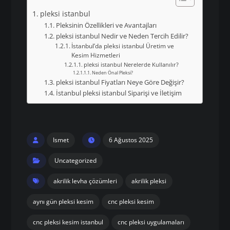
pleksi istanbul
Pleksinin Özellikleri ve Avantajları
pleksi istanbul Nedir ve Neden Tercih Edilir?
İstanbul’da pleksi istanbul Üretim ve
Kesim Hizmetleri
pleksi istanbul Nerelerde Kullanılır?
Neden Önal Pleksi?
pleksi istanbul Fiyatları Neye Göre Değişir?
İstanbul pleksi istanbul Siparişi ve İletişim
Ismet
6 Ağustos 2025
Uncategorized
akrilik levha çözümleri
akrilik pleksi
aynı gün pleksi kesim
cnc pleksi kesim
cnc pleksi kesim istanbul
cnc pleksi uygulamaları