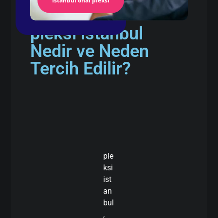
İstanbul önal pleksi
pleksi istanbul
Nedir ve Neden
Tercih Edilir?
ple
ksi
ist
an
bul
,