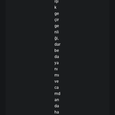
ışı
k
ge
çir
ge
nli
ği,
dar
be
da
ya
nı
mı
ve
ca
md
an
da
ha