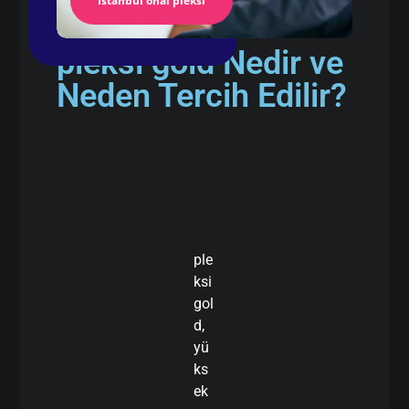
İstanbul önal pleksi
pleksi gold Nedir ve
Neden Tercih Edilir?
ple
ksi
gol
d,
yü
ks
ek