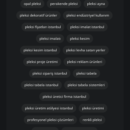
opal pleksi
perakende pleksi
pleksi ayna
pleksi dekoratif ürünler
pleksi endüstriyel kullanım
pleksi fiyatları istanbul
pleksi imalat istanbul
pleksi imalatı
pleksi kesim
pleksi kesim istanbul
pleksi levha satan yerler
pleksi proje üretimi
pleksi reklam ürünleri
pleksi sipariş istanbul
pleksi tabela
pleksi tabela istanbul
pleksi tabela sistemleri
pleksi üretici firma istanbul
pleksi üretim atölyesi istanbul
pleksi üretimi
profesyonel pleksi çözümleri
renkli pleksi