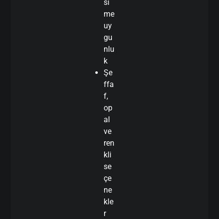
si
me
uy
gu
nlu
k
Şe
ffa
f,
op
al
ve
ren
kli
se
çe
ne
kle
r