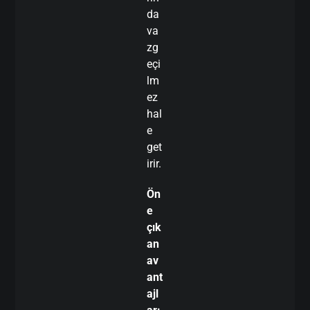
da
va
zg
eçi
lm
ez
hal
e
get
irir.
Ön
e
çık
an
av
ant
ajl