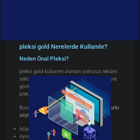
pleksi gold Nerelerde Kullanılır?
Neden Önal Pleksi?
pleksi gold kullanım alanları yalnızca reklam
sektörüyle sınırlı değildir. İstanbul’da faaliyet
gösteren birçok firma aşağıdaki alanlarda
pleksi gold tercih etmektedir:
Burada pazarlama yapmıyorum,
gerçek farkı
söylüyorum
:
İstanbul’da
gerçek üretici
(aracı değil)
Aynı gün / hızlı terminli pleksi gold kesim