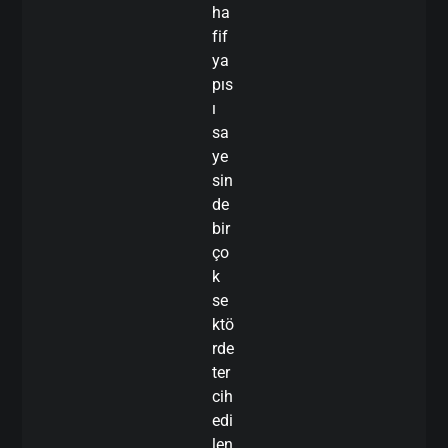
ha
fif
ya
pıs
ı
sa
ye
sin
de
bir
ço
k
se
ktö
rde
ter
cih
edi
len