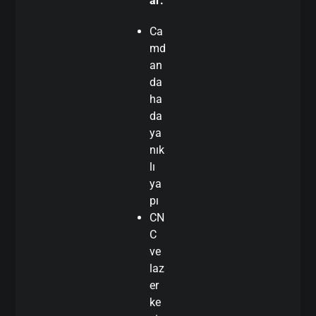
ar:
Ca
md
an
da
ha
da
ya
nık
lı
ya
pı
CN
C
ve
laz
er
ke