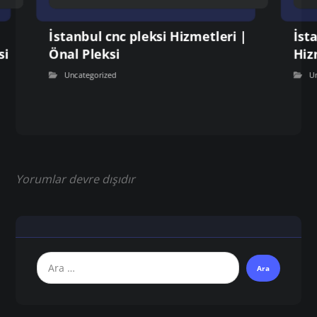
İstanbul cnc pleksi Hizmetleri |
İst
si
Önal Pleksi
Hiz
Uncategorized
U
Yorumlar devre dışıdır