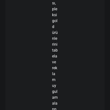
sı,
ple
ksi
gol
d
ürü
nle
rini
tab
ela
ve
rek
la
m
uy
gul
am
ala
rın