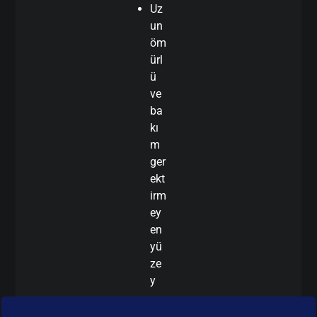
Uz
un
öm
ürl
ü
ve
ba
kı
m
ger
ekt
irm
ey
en
yü
ze
y