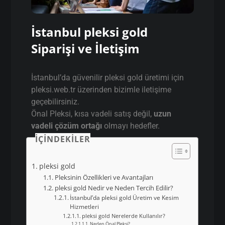
İstanbul pleksi gold
Siparişi ve İletişim
İstanbul’da güvenilir pleksi gold üretimi için
pleksi.web.tr üzerinden bizimle iletişime
geçebilirsiniz.
Önal Pleksi, kısa vadeli satış değil,
uzun
vadeli çözüm ortağı
olmayı hedefler.
İÇINDEKILER
pleksi gold
Pleksinin Özellikleri ve Avantajları
pleksi gold Nedir ve Neden Tercih Edilir?
İstanbul’da pleksi gold Üretim ve Kesim
Hizmetleri
pleksi gold Nerelerde Kullanılır?
Neden Önal Pleksi?