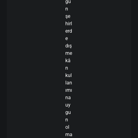
ğu
n
şe
hirl
erd
e
dış
me
kâ
n
kul
lan
ımı
na
uy
gu
n
ol
ma