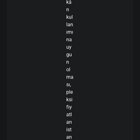
kâ
n
kul
lan
ımı
na
uy
gu
n
ol
ma
sı,
ple
ksi
fiy
atl
arı
ist
an