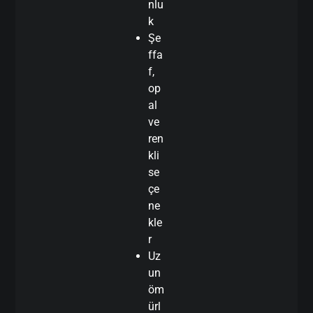
nlu
k
Şe
ffa
f,
op
al
ve
ren
kli
se
çe
ne
kle
r
Uz
un
öm
ürl