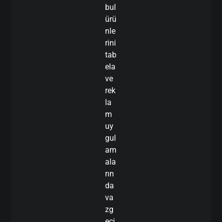
bul
ürü
nle
rini
tab
ela
ve
rek
la
m
uy
gul
am
ala
rın
da
va
zg
eçi