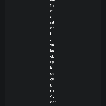
fiy
atl
arı
ist
an
bul
,
yü
ks
ek
ışı
k
ge
çir
ge
nli
ği,
dar