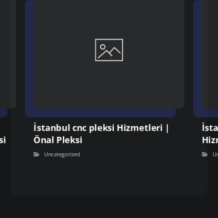
İstanbul cnc pleksi Hizmetleri |
İst
si
Önal Pleksi
Hiz
Uncategorized
U