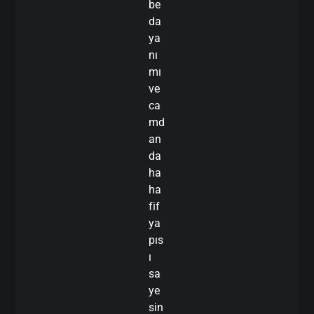
be
da
ya
nı
mı
ve
ca
md
an
da
ha
ha
fif
ya
pıs
ı
sa
ye
sin