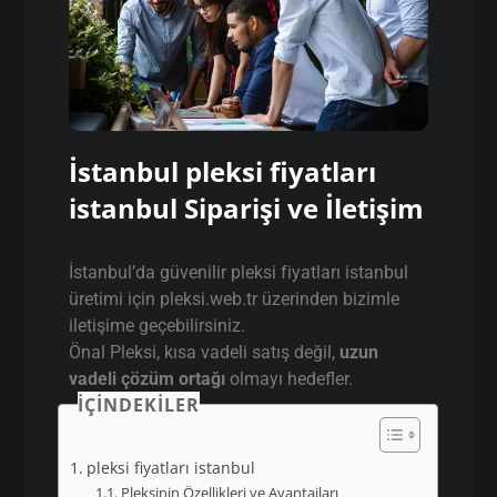
İstanbul pleksi fiyatları
istanbul Siparişi ve İletişim
İstanbul’da güvenilir pleksi fiyatları istanbul
üretimi için pleksi.web.tr üzerinden bizimle
iletişime geçebilirsiniz.
Önal Pleksi, kısa vadeli satış değil,
uzun
vadeli çözüm ortağı
olmayı hedefler.
İÇINDEKILER
pleksi fiyatları istanbul
Pleksinin Özellikleri ve Avantajları