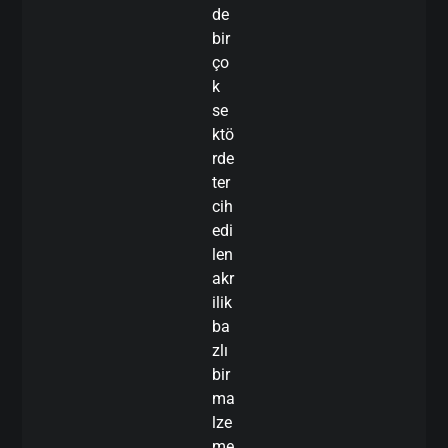
de
bir
ço
k
se
ktö
rde
ter
cih
edi
len
akr
ilik
ba
zlı
bir
ma
lze
me