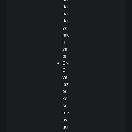
da
ha
da
ya
nık
lı
ya
pı
CN
C
ve
laz
er
ke
si
me
uy
gu