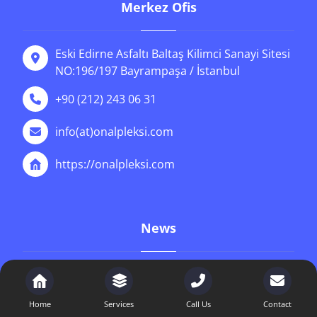
Merkez Ofis
Eski Edirne Asfaltı Baltaş Kilimci Sanayi Sitesi
NO:196/197 Bayrampaşa / İstanbul
+90 (212) 243 06 31
info(at)onalpleksi.com
https://onalpleksi.com
News
İstanbul cnc pleksi Hizmetleri | Önal
Pleksi
Home
Services
Call Us
Contact
9 Ocak 2026