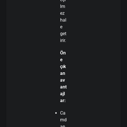
lm
ez
hal
e
get
irir.
Ön
e
çık
an
av
ant
ajl
ar:
Ca
md
an