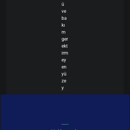
ü
ve
ba
kı
m
ger
ekt
irm
ey
en
yü
ze
y