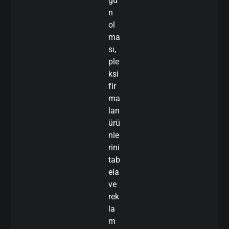
gu
n
ol
ma
sı,
ple
ksi
fir
ma
ları
ürü
nle
rini
tab
ela
ve
rek
la
m