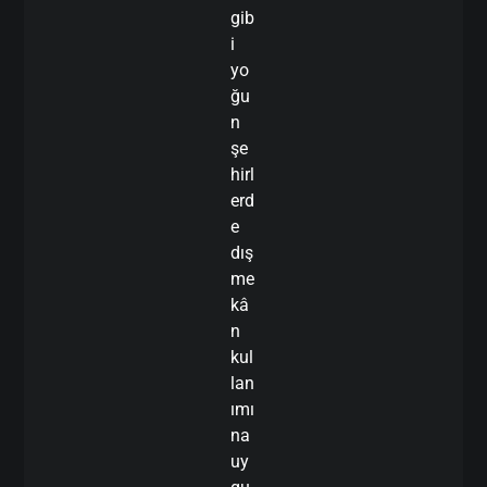
gib
i
yo
ğu
n
şe
hirl
erd
e
dış
me
kâ
n
kul
lan
ımı
na
uy