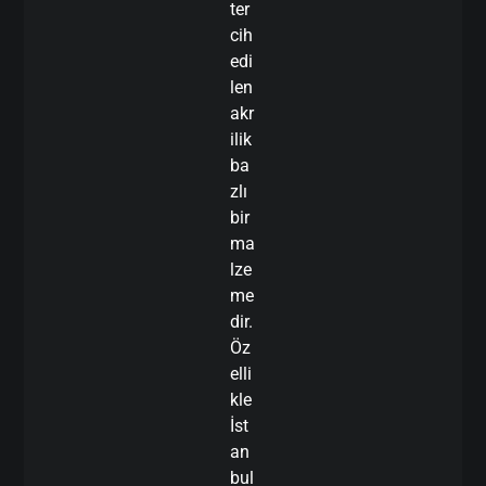
ter
cih
edi
len
akr
ilik
ba
zlı
bir
ma
lze
me
dir.
Öz
elli
kle
İst
an
bul