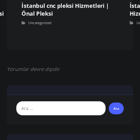
İstanbul cnc pleksi Hizmetleri |
İst
si
Önal Pleksi
Hiz
Uncategorized
U
Yorumlar devre dışıdır