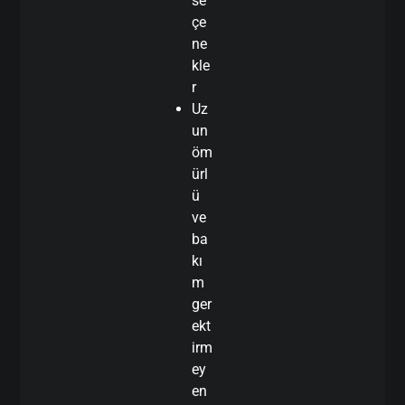
se
çe
ne
kle
r
Uz
un
öm
ürl
ü
ve
ba
kı
m
ger
ekt
irm
ey
en