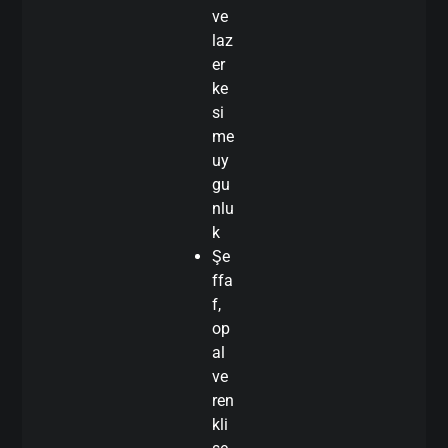
ve
laz
er
ke
si
me
uy
gu
nlu
k
Şe
ffa
f,
op
al
ve
ren
kli