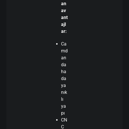
an
av
ant
ajl
ar:
Ca
md
an
da
ha
da
ya
nık
lı
ya
pı
CN
C