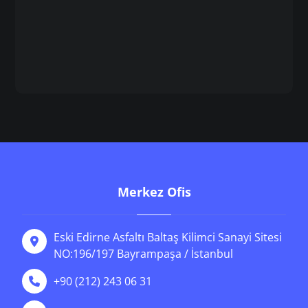
Merkez Ofis
Eski Edirne Asfaltı Baltaş Kilimci Sanayi Sitesi
NO:196/197 Bayrampaşa / İstanbul
+90 (212) 243 06 31