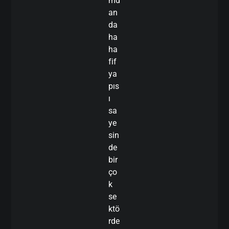
md
an
da
ha
ha
fif
ya
pıs
ı
sa
ye
sin
de
bir
ço
k
se
ktö
rde