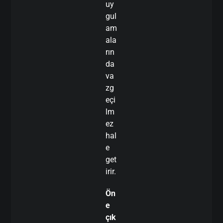
uy
gul
am
ala
rın
da
va
zg
eçi
lm
ez
hal
e
get
irir.
Ön
e
çık