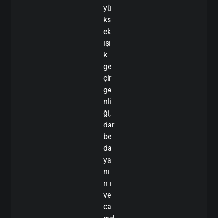
yü
ks
ek
ışı
k
ge
çir
ge
nli
ği,
dar
be
da
ya
nı
mı
ve
ca