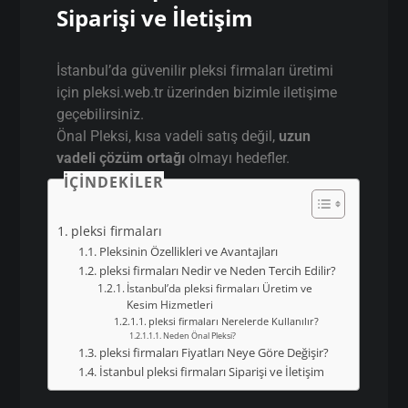
Siparişi ve İletişim
İstanbul’da güvenilir pleksi firmaları üretimi
için pleksi.web.tr üzerinden bizimle iletişime
geçebilirsiniz.
Önal Pleksi, kısa vadeli satış değil,
uzun
vadeli çözüm ortağı
olmayı hedefler.
İÇINDEKILER
pleksi firmaları
Pleksinin Özellikleri ve Avantajları
pleksi firmaları Nedir ve Neden Tercih Edilir?
İstanbul’da pleksi firmaları Üretim ve
Kesim Hizmetleri
pleksi firmaları Nerelerde Kullanılır?
Neden Önal Pleksi?
pleksi firmaları Fiyatları Neye Göre Değişir?
İstanbul pleksi firmaları Siparişi ve İletişim