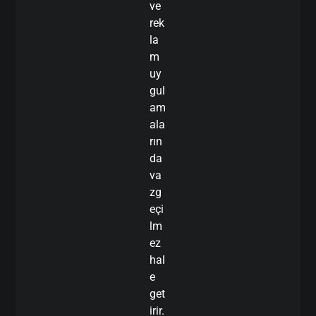
ve
rek
la
m
uy
gul
am
ala
rın
da
va
zg
eçi
lm
ez
hal
e
get
irir.