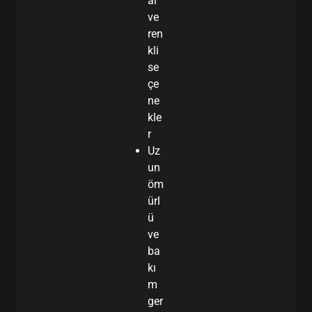
al
ve
ren
kli
se
çe
ne
kle
r
Uz
un
öm
ürl
ü
ve
ba
kı
m
ger