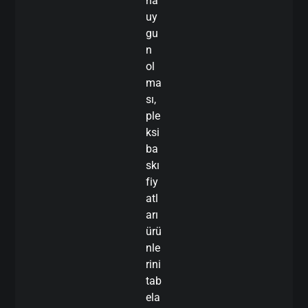
na
uy
gu
n
ol
ma
sı,
ple
ksi
ba
skı
fiy
atl
arı
ürü
nle
rini
tab
ela