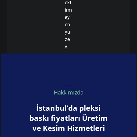
ekt
irm
ey
en
yü
ze
y
Hakkımızda
İstanbul’da pleksi
baskı fiyatları Üretim
ve Kesim Hizmetleri