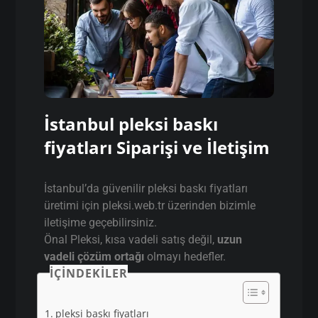
İstanbul pleksi baskı
fiyatları Siparişi ve İletişim
İstanbul’da güvenilir pleksi baskı fiyatları
üretimi için pleksi.web.tr üzerinden bizimle
iletişime geçebilirsiniz.
Önal Pleksi, kısa vadeli satış değil,
uzun
vadeli çözüm ortağı
olmayı hedefler.
İÇINDEKILER
pleksi baskı fiyatları