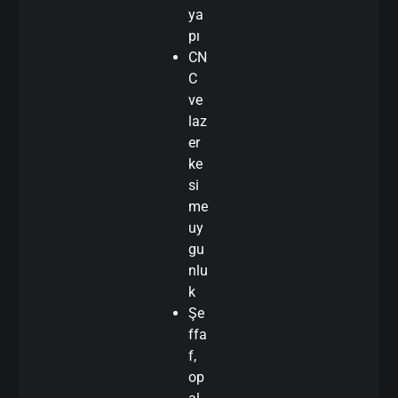
ya
pı
CN
C
ve
laz
er
ke
si
me
uy
gu
nlu
k
Şe
ffa
f,
op