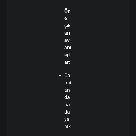
Ön
e
çık
an
av
ant
ajl
ar:
Ca
md
an
da
ha
da
ya
nık
lı