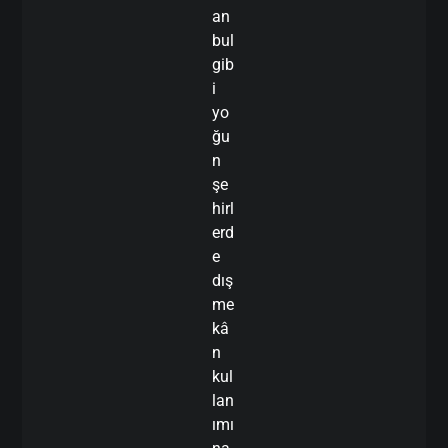
an
bul
gib
i
yo
ğu
n
şe
hirl
erd
e
dış
me
kâ
n
kul
lan
ımı