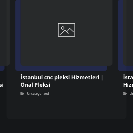
İstanbul cnc pleksi Hizmetleri |
İst
si
Önal Pleksi
Hiz
Uncategorized
U