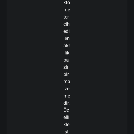
ktö
rde
ter
cih
edi
len
akr
ilik
ba
zlı
bir
ma
lze
me
dir.
Öz
elli
kle
İst