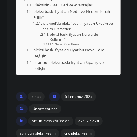
Pleksinin Özellikleri ve Avantajları
pleksi baskı fiyatları Nedir ve Neden Tercih
Edilir?
İstanbul’da pleksi baskı fiyatları Üretim ve
Kesim Hizmetleri
pleksi baskı fiyatları Nerelerde
Kullanılır?
Neden Önal Pleksi?
pleksi baskı fiyatları Fiyatları Neye Göre
Değişir?
İstanbul pleksi baskı fiyatları Siparişi ve
İletişim
Ismet
6 Temmuz 2025
Uncategorized
akrilik levha çözümleri
akrilik pleksi
aynı gün pleksi kesim
cnc pleksi kesim