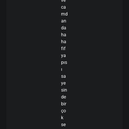
ve
ca
md
an
da
ha
ha
fif
ya
pıs
ı
sa
ye
sin
de
bir
ço
k
se