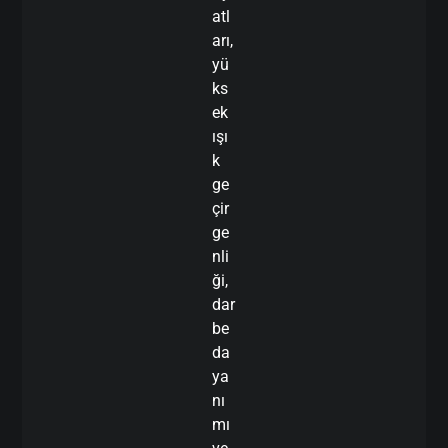
atl
arı,
yü
ks
ek
ışı
k
ge
çir
ge
nli
ği,
dar
be
da
ya
nı
mı